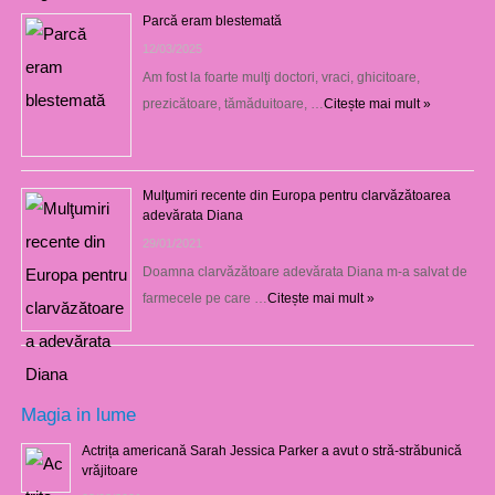
Parcă eram blestemată
12/03/2025
Am fost la foarte mulţi doctori, vraci, ghicitoare,
prezicătoare, tămăduitoare, …
Citește mai mult »
Mulţumiri recente din Europa pentru clarvăzătoarea
adevărata Diana
29/01/2021
Doamna clarvăzătoare adevărata Diana m-a salvat de
farmecele pe care …
Citește mai mult »
Magia in lume
Actrița americană Sarah Jessica Parker a avut o stră-străbunică
vrăjitoare