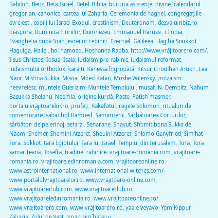
Babilon
,
Beitz
,
Beta Israel
,
Betel
,
Biblia
,
bucuria asistenţei divine
,
calendarul
gregorian
,
canonice
,
cartea lui Zaharia
,
Ceremonia de haghel
,
congregaţiile
evreieşti
,
copiii lui Israel Exodul
,
crestinism
,
Deuteronom
,
dezvaluiribiz.ro
,
diaspora
,
Duminica Floriilor
,
Dumnezeu
,
Emmanuel Harussi
,
Etiopia
,
Evanghelia după Ioan
,
evreilor rebiniţi
,
Ezechiel
,
Galileea
,
Hag ha Soukkot
,
Haguiga
,
Hallel
,
hol hamoed
,
Hoshanna Rabba
,
http://www.vrăjitoarero.com/
,
Iisus Christos
,
Iosua
,
Isaia
,
iudaism pre-rabinic
,
iudaismul reformat
,
iudaismului orthodox
,
karaiţi
,
Kenessa îngropată
,
Kitsur Choulhan Arukh
,
Lea
Naor
,
Mishna Sukka
,
Misna
,
Moed Katan
,
Moshe Wilensky
,
mozaism
neevreiesc
,
muntele Guerizim
,
Muntele Templului
,
musaf
,
N. Dembitz
,
Nahum
Basukka Shelanu
,
Neemia
,
origine kurdă
,
Paste
,
Patish masmer
,
portalulvrajitoarelor.ro
,
profeţi
,
Rakafotul
,
regele Solomon
,
ritualuri de
comemorare
,
sabat hol Hamoed
,
Samaritenii
,
Sărbătoarea Corturilor
,
sărbători de pelerinaj
,
sefarzi
,
Seharane
,
Shavut
,
Shbmit bona Sukka de
Naomi Shemer
,
Shemini Atzerct
,
Sheuini Atzeret
,
Shlomo Ganyfried
,
Sim’hat
Tora
,
Sukkot
,
ţara Egiptului
,
Ţara lui Israel
,
Templul din Ierusalem
,
Tora
,
Tora
samariteană
,
Tosefta
,
tradiţiei rabinice
,
vrajitoare-romania.com
,
vrajitoare-
romania.ro
,
vrajitoareledinromania.com
,
vrajitoareonline.ro
,
www.astrointernational.ro
,
www.international-witches.com/
,
www.portalulvrajitoarelor.ro
,
www.vrajitoare-online.com
,
www.vrajitoareclub.com
,
www.vrajitoareclub.ro
,
www.vrajitoareledinromania.ro
,
www.vrajitoareonline.ro/
,
www.vrajitoarero.com
,
www.vrajitoarero.ro
,
yaale veyavo
,
Yom Kippur
,
Zaharia
,
Zidul de Vest
,
zman sim´hatenu