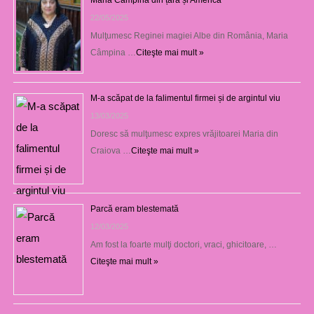
22/05/2025
Mulţumesc Reginei magiei Albe din România, Maria
Câmpina …
Citeşte mai mult »
M-a scăpat de la falimentul firmei și de argintul viu
13/03/2025
Doresc să mulţumesc expres vrăjitoarei Maria din
Craiova …
Citeşte mai mult »
Parcă eram blestemată
12/03/2025
Am fost la foarte mulţi doctori, vraci, ghicitoare, …
Citeşte mai mult »