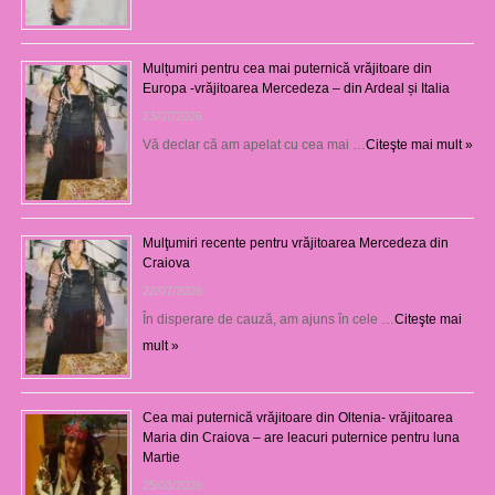
Mulțumiri pentru cea mai puternică vrăjitoare din
Europa -vrăjitoarea Mercedeza – din Ardeal și Italia
23/07/2026
Vă declar că am apelat cu cea mai …
Citeşte mai mult »
Mulţumiri recente pentru vrăjitoarea Mercedeza din
Craiova
22/07/2026
În disperare de cauză, am ajuns în cele …
Citeşte mai
mult »
Cea mai puternică vrăjitoare din Oltenia- vrăjitoarea
Maria din Craiova – are leacuri puternice pentru luna
Martie
25/03/2026