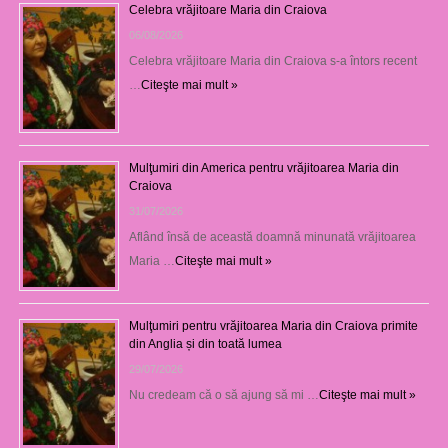
Celebra vrăjitoare Maria din Craiova
06/08/2026
Celebra vrăjitoare Maria din Craiova s-a întors recent
…
Citeşte mai mult »
Mulţumiri din America pentru vrăjitoarea Maria din
Craiova
31/07/2026
Aflând însă de această doamnă minunată vrăjitoarea
Maria …
Citeşte mai mult »
Mulţumiri pentru vrăjitoarea Maria din Craiova primite
din Anglia și din toată lumea
29/07/2026
Nu credeam că o să ajung să mi …
Citeşte mai mult »