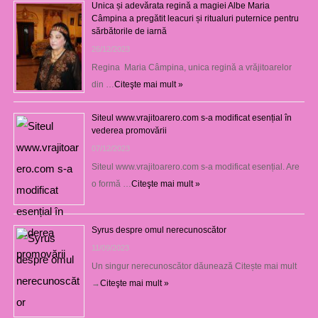
Unica și adevărata regină a magiei Albe Maria
Câmpina a pregătit leacuri și ritualuri puternice pentru
sărbătorile de iarnă
26/12/2023
Regina Maria Câmpina, unica regină a vrăjitoarelor
din …
Citeşte mai mult »
Siteul www.vrajitoarero.com s-a modificat esențial în
vederea promovării
07/12/2023
Siteul www.vrajitoarero.com s-a modificat esențial. Are
o formă …
Citeşte mai mult »
Syrus despre omul nerecunoscător
11/09/2023
Un singur nerecunoscător dăunează Citește mai mult
→
Citeşte mai mult »