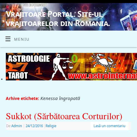
Vrajitoare Portal. Site-ul
vrajitoarelor din Romania.
VRAJITOARE, VRAJITOARELE, VRAJITOARE
MENIU
Kenessa îngropată
Arhive etichete:
Sukkot (Sărbătoarea Corturilor)
De
Admin
|
24/12/2016
|
Religie
Lasă un comentariu