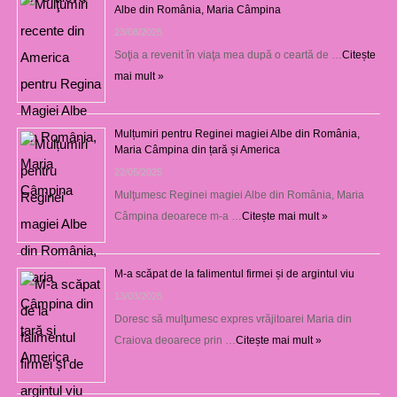
Albe din România, Maria Câmpina
23/08/2025
Soţia a revenit în viaţa mea după o ceartă de …
Citește
mai mult »
Mulțumiri pentru Reginei magiei Albe din România,
Maria Câmpina din țară și America
22/05/2025
Mulţumesc Reginei magiei Albe din România, Maria
Câmpina deoarece m-a …
Citește mai mult »
M-a scăpat de la falimentul firmei și de argintul viu
13/03/2025
Doresc să mulţumesc expres vrăjitoarei Maria din
Craiova deoarece prin …
Citește mai mult »