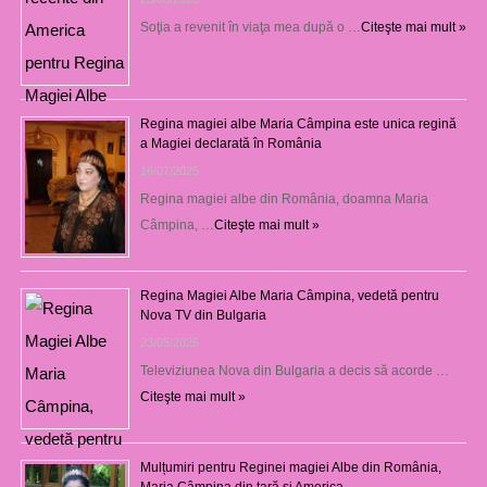
Soţia a revenit în viaţa mea după o …
Citeşte mai mult »
Regina magiei albe Maria Câmpina este unica regină
a Magiei declarată în România
16/07/2025
Regina magiei albe din România, doamna Maria
Câmpina, …
Citeşte mai mult »
Regina Magiei Albe Maria Câmpina, vedetă pentru
Nova TV din Bulgaria
23/05/2025
Televiziunea Nova din Bulgaria a decis să acorde …
Citeşte mai mult »
Mulțumiri pentru Reginei magiei Albe din România,
Maria Câmpina din țară și America