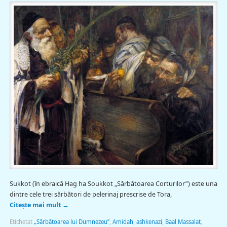
Sukkot (în ebraică Hag ha Soukkot „Sărbătoarea Corturilor”) este una
dintre cele trei sărbători de pelerinaj prescrise de Tora,
Citește mai mult
→
Etichetat
„Sărbătoarea lui Dumnezeu”
,
Amidah
,
ashkenazi
,
Baal Massalat
,