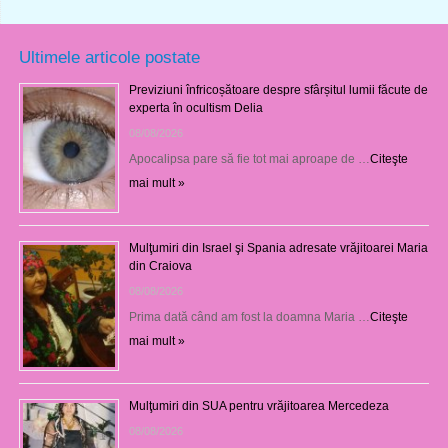
Ultimele articole postate
Previziuni înfricoșătoare despre sfârșitul lumii făcute de
experta în ocultism Delia
08/08/2026
Apocalipsa pare să fie tot mai aproape de …
Citeşte
mai mult »
Mulţumiri din Israel şi Spania adresate vrăjitoarei Maria
din Craiova
08/08/2026
Prima dată când am fost la doamna Maria …
Citeşte
mai mult »
Mulţumiri din SUA pentru vrăjitoarea Mercedeza
08/08/2026