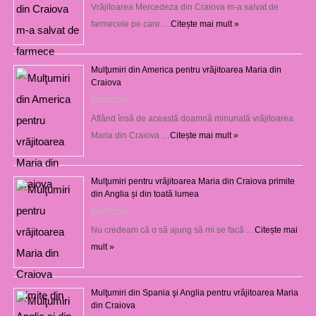
Vrăjitoarea Mercedeza din Craiova m-a salvat de
farmecele pe care …
Citește mai mult »
Mulţumiri din America pentru vrăjitoarea Maria din
Craiova
31/07/2026
Aflând însă de această doamnă minunată vrăjitoarea
Maria din Craiova …
Citește mai mult »
Mulţumiri pentru vrăjitoarea Maria din Craiova primite
din Anglia și din toată lumea
29/07/2026
Nu credeam că o să ajung să mi se facă …
Citește mai
mult »
Mulţumiri din Spania şi Anglia pentru vrăjitoarea Maria
din Craiova