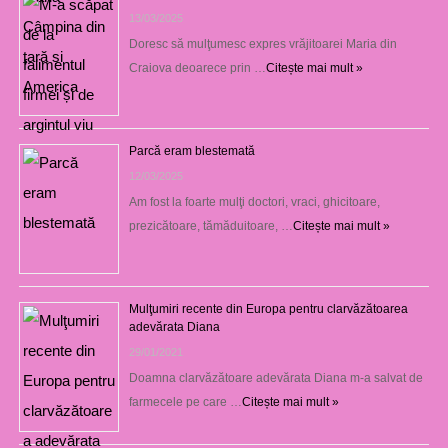
13/03/2025
Doresc să mulţumesc expres vrăjitoarei Maria din
Craiova deoarece prin …
Citește mai mult »
Parcă eram blestemată
12/03/2025
Am fost la foarte mulţi doctori, vraci, ghicitoare,
prezicătoare, tămăduitoare, …
Citește mai mult »
Mulţumiri recente din Europa pentru clarvăzătoarea
adevărata Diana
29/01/2021
Doamna clarvăzătoare adevărata Diana m-a salvat de
farmecele pe care …
Citește mai mult »