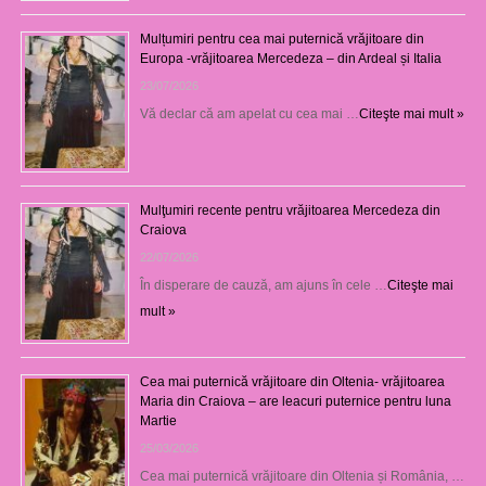
Mulțumiri pentru cea mai puternică vrăjitoare din
Europa -vrăjitoarea Mercedeza – din Ardeal și Italia
23/07/2026
Vă declar că am apelat cu cea mai …
Citeşte mai mult »
Mulţumiri recente pentru vrăjitoarea Mercedeza din
Craiova
22/07/2026
În disperare de cauză, am ajuns în cele …
Citeşte mai
mult »
Cea mai puternică vrăjitoare din Oltenia- vrăjitoarea
Maria din Craiova – are leacuri puternice pentru luna
Martie
25/03/2026
Cea mai puternică vrăjitoare din Oltenia și România, …