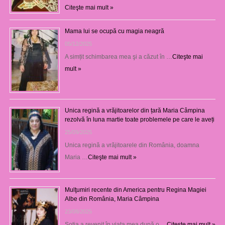
Citeşte mai mult »
Mama lui se ocupă cu magia neagră
05/12/2025
A simțit schimbarea mea şi a căzut în …
Citeşte mai
mult »
Unica regină a vrăjitoarelor din țară Maria Câmpina
rezolvă în luna martie toate problemele pe care le aveți
25/09/2025
Unica regină a vrăjitoarele din România, doamna
Maria …
Citeşte mai mult »
Mulţumiri recente din America pentru Regina Magiei
Albe din România, Maria Câmpina
23/08/2025
Soţia a revenit în viaţa mea după o …
Citeşte mai mult »