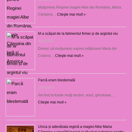
Mulţumesc Reginei magiei Albe din România, Maria
Câmpina …
Citeşte mai mult »
M-a scăpat de la falimentul firmei și de argintul viu
13/03/2025
Doresc să mulţumesc expres vrăjitoarei Maria din
Craiova …
Citeşte mai mult »
Parcă eram blestemată
12/03/2025
Am fost la foarte mulţi doctori, vraci, ghicitoare, …
Citeşte mai mult »
Unica și adevărata regină a magiei Albe Maria
Câmpina a pregătit leacuri și ritualuri puternice pentru