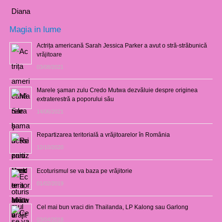
Magia in lume
Actrița americană Sarah Jessica Parker a avut o stră-străbunică
vrăjitoare
03/08/2021
Marele şaman zulu Credo Mutwa dezvăluie despre originea
extraterestră a poporului său
14/06/2021
Repartizarea teritorială a vrăjitoarelor în România
12/10/2020
Ecoturismul se va baza pe vrăjitorie
01/02/2019
Cel mai bun vraci din Thailanda, LP Kalong sau Garlong
03/04/2018