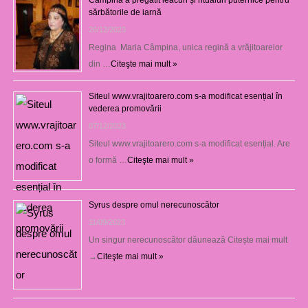
sărbătorile de iarnă
26/12/2023
Regina Maria Câmpina, unica regină a vrăjitoarelor
din …
Citeşte mai mult »
Siteul www.vrajitoarero.com s-a modificat esențial în
vederea promovării
07/12/2023
Siteul www.vrajitoarero.com s-a modificat esențial. Are
o formă …
Citeşte mai mult »
Syrus despre omul nerecunoscător
11/09/2023
Un singur nerecunoscător dăunează Citește mai mult
→
Citeşte mai mult »