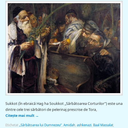
Sukkot (în ebraică Hag ha Soukkot „Sărbătoarea Corturilor”) este una
dintre cele trei sărbători de pelerinaj prescrise de Tora,
Citește mai mult
→
Etichetat
„Sărbătoarea lui Dumnezeu”
,
Amidah
,
ashkenazi
,
Baal Massalat
,