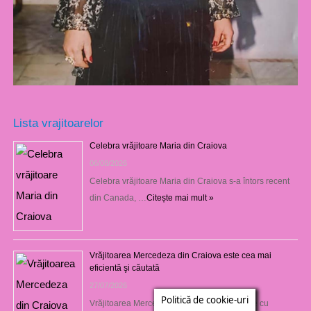
Lista vrajitoarelor
Celebra vrăjitoare Maria din Craiova
06/08/2026
Celebra vrăjitoare Maria din Craiova s-a întors recent
din Canada, …
Citește mai mult »
Vrăjitoarea Mercedeza din Craiova este cea mai
eficientă şi căutată
27/07/2026
Politică de cookie-uri
Vrăjitoarea Mercedeza din Craiova vine este cu