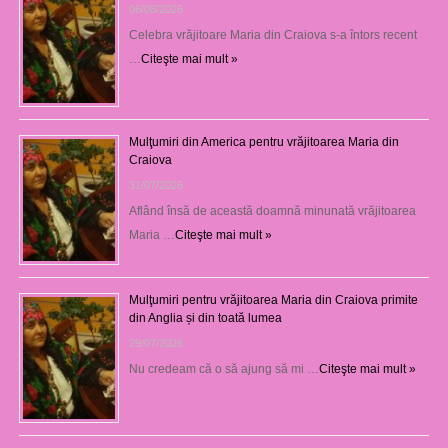
06/08/2026
Celebra vrăjitoare Maria din Craiova s-a întors recent
…
Citeşte mai mult »
Mulţumiri din America pentru vrăjitoarea Maria din
Craiova
31/07/2026
Aflând însă de această doamnă minunată vrăjitoarea
Maria …
Citeşte mai mult »
Mulţumiri pentru vrăjitoarea Maria din Craiova primite
din Anglia și din toată lumea
29/07/2026
Nu credeam că o să ajung să mi …
Citeşte mai mult »