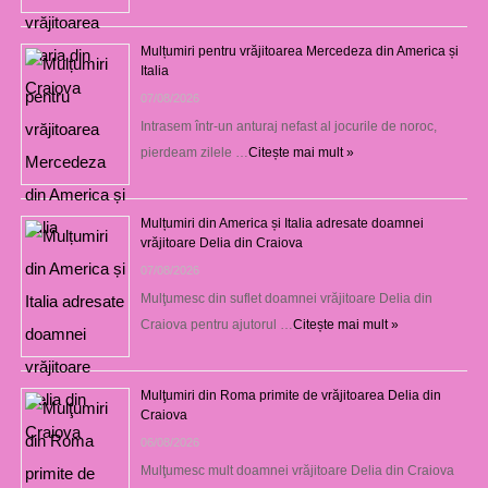
Mulțumiri pentru vrăjitoarea Mercedeza din America și
Italia
07/08/2026
Intrasem într-un anturaj nefast al jocurile de noroc,
pierdeam zilele …
Citește mai mult »
Mulțumiri din America și Italia adresate doamnei
vrăjitoare Delia din Craiova
07/08/2026
Mulţumesc din suflet doamnei vrăjitoare Delia din
Craiova pentru ajutorul …
Citește mai mult »
Mulţumiri din Roma primite de vrăjitoarea Delia din
Craiova
06/08/2026
Mulţumesc mult doamnei vrăjitoare Delia din Craiova