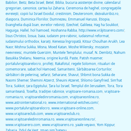
Babilon
,
Beitz
,
Beta Israel
,
Betel
,
Biblia
,
bucuria asistenţei divine
,
calendarul
gregorian
,
canonice
,
cartea lui Zaharia
,
Ceremonia de haghel
,
congregaţiile
evreieşti
,
copiii lui Israel Exodul
,
crestinism
,
Deuteronom
,
dezvaluiribiz.ro
,
diaspora
,
Duminica Floriilor
,
Dumnezeu
,
Emmanuel Harussi
,
Etiopia
,
Evanghelia după Ioan
,
evreilor rebiniţi
,
Ezechiel
,
Galileea
,
Hag ha Soukkot
,
Haguiga
,
Hallel
,
hol hamoed
,
Hoshanna Rabba
,
http://www.vrăjitoarero.com/
,
Iisus Christos
,
Iosua
,
Isaia
,
iudaism pre-rabinic
,
iudaismul reformat
,
iudaismului orthodox
,
karaiţi
,
Kenessa îngropată
,
Kitsur Choulhan Arukh
,
Lea
Naor
,
Mishna Sukka
,
Misna
,
Moed Katan
,
Moshe Wilensky
,
mozaism
neevreiesc
,
muntele Guerizim
,
Muntele Templului
,
musaf
,
N. Dembitz
,
Nahum
Basukka Shelanu
,
Neemia
,
origine kurdă
,
Paste
,
Patish masmer
,
portalulvrajitoarelor.ro
,
profeţi
,
Rakafotul
,
regele Solomon
,
ritualuri de
comemorare
,
sabat hol Hamoed
,
Samaritenii
,
Sărbătoarea Corturilor
,
sărbători de pelerinaj
,
sefarzi
,
Seharane
,
Shavut
,
Shbmit bona Sukka de
Naomi Shemer
,
Shemini Atzerct
,
Sheuini Atzeret
,
Shlomo Ganyfried
,
Sim’hat
Tora
,
Sukkot
,
ţara Egiptului
,
Ţara lui Israel
,
Templul din Ierusalem
,
Tora
,
Tora
samariteană
,
Tosefta
,
tradiţiei rabinice
,
vrajitoare-romania.com
,
vrajitoare-
romania.ro
,
vrajitoareledinromania.com
,
vrajitoareonline.ro
,
www.astrointernational.ro
,
www.international-witches.com/
,
www.portalulvrajitoarelor.ro
,
www.vrajitoare-online.com
,
www.vrajitoareclub.com
,
www.vrajitoareclub.ro
,
www.vrajitoareledinromania.ro
,
www.vrajitoareonline.ro/
,
www.vrajitoarero.com
,
www.vrajitoarero.ro
,
yaale veyavo
,
Yom Kippur
,
Zaharia
,
Zidul de Vest
,
zman sim´hatenu