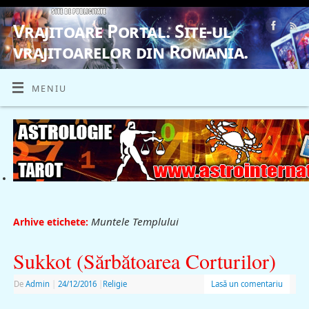
Vrajitoare Portal. Site-ul
vrajitoarelor din Romania.
VRAJITOARE, VRAJITOARELE, VRAJITOARE
MENIU
Muntele Templului
Arhive etichete:
Sukkot (Sărbătoarea Corturilor)
De
Admin
|
24/12/2016
|
Religie
Lasă un comentariu