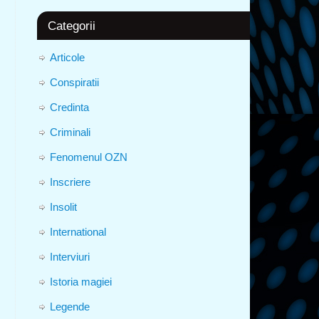
Categorii
Articole
Conspiratii
Credinta
Criminali
Fenomenul OZN
Inscriere
Insolit
International
Interviuri
Istoria magiei
Legende