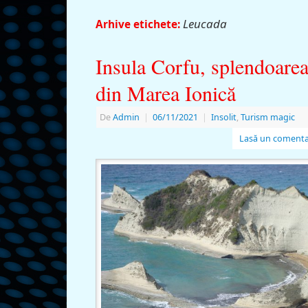
Leucada
Arhive etichete:
Insula Corfu, splendoare
din Marea Ionică
De
Admin
|
06/11/2021
|
Insolit
,
Turism magic
Lasă un comenta