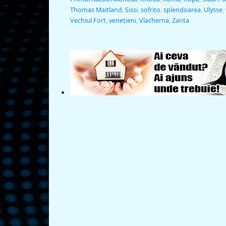
Thomas Maitland
,
Sissi
,
sofrito
,
splendoarea
,
Ulysse
,
Vechiul Fort
,
veneţieni
,
Vlacherna
,
Zanta