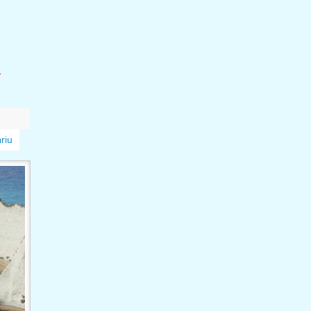
a
riu