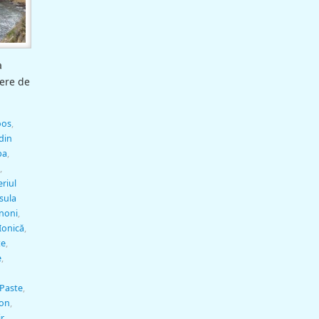
a
iere de
oos
,
din
pa
,
,
riul
sula
noni
,
Ionică
,
te
,
e
,
Paste
,
on
,
ir