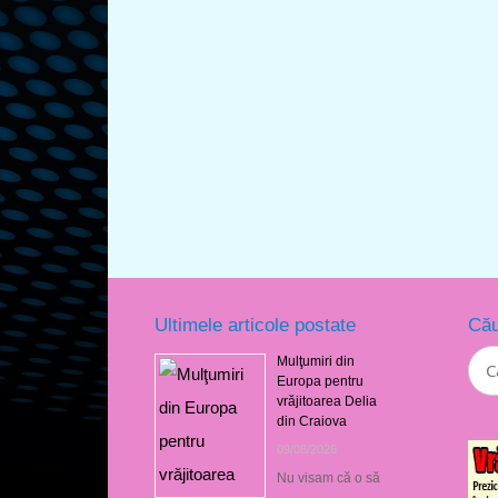
Ultimele articole postate
Cău
Mulţumiri din
Europa pentru
vrăjitoarea Delia
din Craiova
09/08/2026
Nu visam că o să