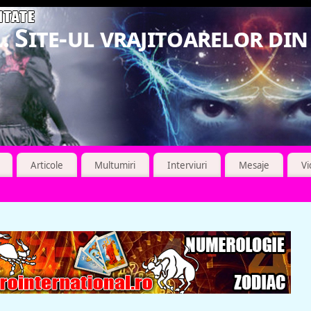
. Site-ul vrajitoarelor di
Articole
Multumiri
Interviuri
Mesaje
V