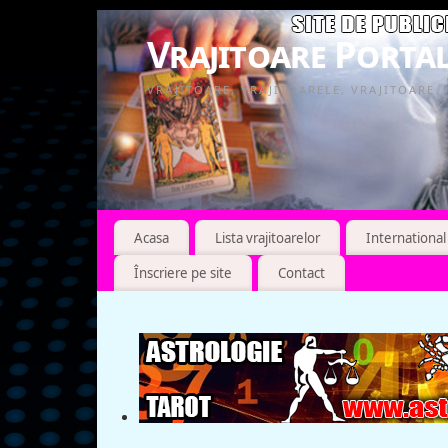
Vrajitoare Portal
VRAJITOARE, VRAJITOARELE, VRAJITOARE
Acasa
Lista vrajitoarelor
International
Înscriere pe site
Contact