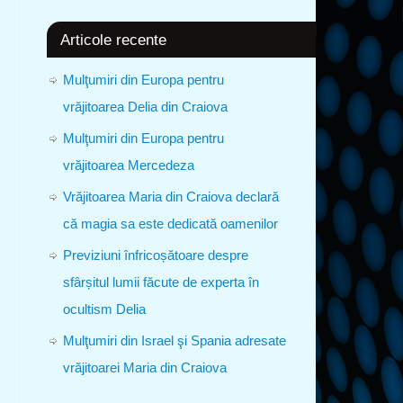
Articole recente
Mulţumiri din Europa pentru
vrăjitoarea Delia din Craiova
Mulţumiri din Europa pentru
vrăjitoarea Mercedeza
Vrăjitoarea Maria din Craiova declară
că magia sa este dedicată oamenilor
Previziuni înfricoșătoare despre
sfârșitul lumii făcute de experta în
ocultism Delia
Mulţumiri din Israel şi Spania adresate
vrăjitoarei Maria din Craiova