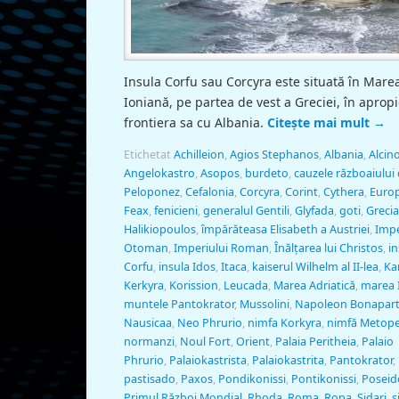
Insula Corfu sau Corcyra este situată în Mare
Ioniană, pe partea de vest a Greciei, în aprop
frontiera sa cu Albania.
Citește mai mult
→
Etichetat
Achilleion
,
Agios Stephanos
,
Albania
,
Alcin
Angelokastro
,
Asopos
,
burdeto
,
cauzele războaiului 
Peloponez
,
Cefalonia
,
Corcyra
,
Corint
,
Cythera
,
Euro
Feax
,
fenicieni
,
generalul Gentili
,
Glyfada
,
goti
,
Grecia
Halikiopoulos
,
împărăteasa Elisabeth a Austriei
,
Impe
Otoman
,
Imperiului Roman
,
Înălţarea lui Christos
,
in
Corfu
,
insula Idos
,
Itaca
,
kaiserul Wilhelm al II-lea
,
Ka
Kerkyra
,
Korission
,
Leucada
,
Marea Adriatică
,
marea 
muntele Pantokrator
,
Mussolini
,
Napoleon Bonapar
Nausicaa
,
Neo Phrurio
,
nimfa Korkyra
,
nimfă Metop
normanzi
,
Noul Fort
,
Orient
,
Palaia Peritheia
,
Palaio
Phrurio
,
Palaiokastrista
,
Palaiokastrita
,
Pantokrator
,
pastisado
,
Paxos
,
Pondikonissi
,
Pontikonissi
,
Poseid
Primul Război Mondial
,
Rhoda
,
Roma
,
Ropa
,
Sidari
,
s