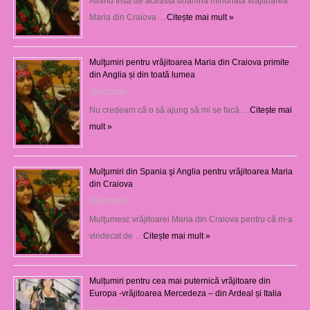
Aflând însă de această doamnă minunată vrăjitoarea
Maria din Craiova …
Citește mai mult »
Mulţumiri pentru vrăjitoarea Maria din Craiova primite
din Anglia și din toată lumea
29/07/2026
Nu credeam că o să ajung să mi se facă …
Citește mai
mult »
Mulţumiri din Spania şi Anglia pentru vrăjitoarea Maria
din Craiova
28/07/2026
Mulţumesc vrăjitoarei Maria din Craiova pentru că m-a
vindecat de …
Citește mai mult »
Mulțumiri pentru cea mai puternică vrăjitoare din
Europa -vrăjitoarea Mercedeza – din Ardeal și Italia