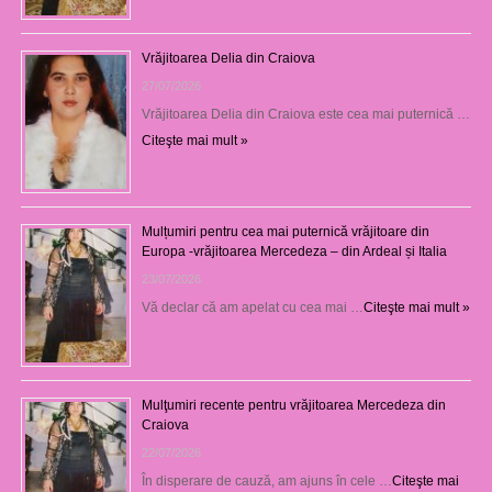
Vrăjitoarea Delia din Craiova
27/07/2026
Vrăjitoarea Delia din Craiova este cea mai puternică …
Citeşte mai mult »
Mulțumiri pentru cea mai puternică vrăjitoare din
Europa -vrăjitoarea Mercedeza – din Ardeal și Italia
23/07/2026
Vă declar că am apelat cu cea mai …
Citeşte mai mult »
Mulţumiri recente pentru vrăjitoarea Mercedeza din
Craiova
22/07/2026
În disperare de cauză, am ajuns în cele …
Citeşte mai