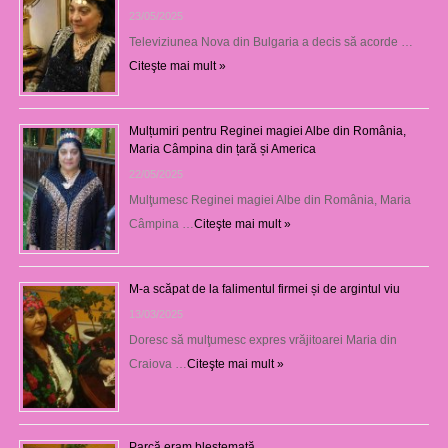
23/05/2025
Televiziunea Nova din Bulgaria a decis să acorde …
Citeşte mai mult »
Mulțumiri pentru Reginei magiei Albe din România,
Maria Câmpina din țară și America
22/05/2025
Mulţumesc Reginei magiei Albe din România, Maria
Câmpina …
Citeşte mai mult »
M-a scăpat de la falimentul firmei și de argintul viu
13/03/2025
Doresc să mulţumesc expres vrăjitoarei Maria din
Craiova …
Citeşte mai mult »
Parcă eram blestemată