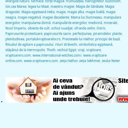
energiile naturii
,
farmece
,
forţe magice
,
frumuseţea
,
hieroglifelor
,
iluzionism
,
Isis cea Marea
,
legea lui Maat
,
maestru magiei
,
Magia de Sănătate
,
Magia
dragostei
,
Magia egipteană Heka
,
magie
,
magie alba
,
magie înaltă
,
magie
neagra
,
magie negativă
,
magiei decadente
,
Mama lui Dumnezeu
,
manipulare
energiilor
,
manipularea divină
,
manipulările energiilor
,
medicină
,
minerale
,
Noul Imperiu
,
obiecte de cult
,
ochiul ouadjat
,
ofranda zeilor
,
Osiris
,
Papirusurile protectoare
,
papirusurile sacre
,
perfecţiunea
,
piramidelor
,
plante
,
plenitudinea
,
portalulvrajitoarelor.ro
,
Preotesele lui Hathor
,
principii de bază
,
Ritualul de agitare a papirusului
,
rituri străvechi
,
simbolistica egipteană
,
stăpânul de la Hermopolis
,
Thoth
,
vechiul Egipt
,
vraji
,
vrajitoare
,
vrajitoarero.com
,
www.international-witches.com/
,
www.vrajitoare-
online.com
,
www.vrajitoarero.com
,
zeiţa Hathor
,
zeiţa Sekhmet
,
zeului Neter