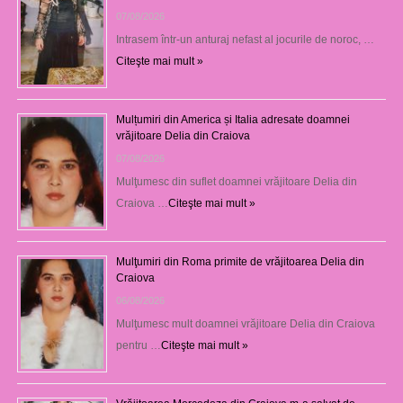
07/08/2026
Intrasem într-un anturaj nefast al jocurile de noroc, …
Citeşte mai mult »
Mulțumiri din America și Italia adresate doamnei
vrăjitoare Delia din Craiova
07/08/2026
Mulţumesc din suflet doamnei vrăjitoare Delia din
Craiova …
Citeşte mai mult »
Mulţumiri din Roma primite de vrăjitoarea Delia din
Craiova
06/08/2026
Mulţumesc mult doamnei vrăjitoare Delia din Craiova
pentru …
Citeşte mai mult »