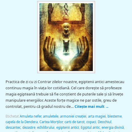
Practica de zi cu zi Contrar zilelor noastre, egiptenii antici amestecau
continuu magia în viaţa lor cotidiană. Cel care doreşte să profeseze
magia egipteană trebuie să fie conştient de puterile sale şi să înveţe
manipulare energiilor. Aceste forţe magice ne par ostile, greu de
controlat, pentru că gradul nostru de…
Citește mai mult
→
Etichetat
Amuleta nefer
,
amuletele
,
armoniei creaţiei
,
arta magiei
,
blesteme
,
capela de la Dendera
,
Cartea Morţilor
,
carti de tarot
,
copaci
,
Deochiul
,
descantec
,
dezastre
,
echilibrului
,
egiptenii antici
,
Egiptul antic
,
energia divină
,