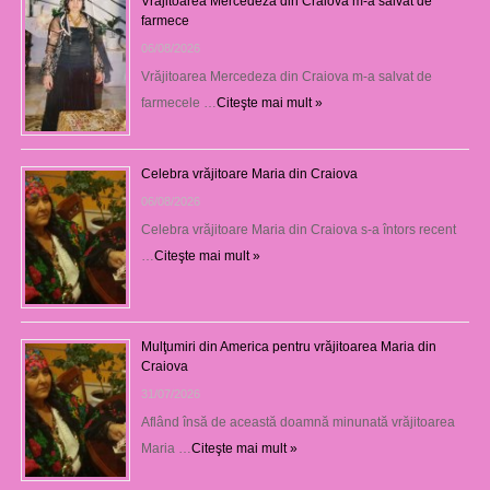
Vrăjitoarea Mercedeza din Craiova m-a salvat de
farmece
06/08/2026
Vrăjitoarea Mercedeza din Craiova m-a salvat de
farmecele …
Citeşte mai mult »
Celebra vrăjitoare Maria din Craiova
06/08/2026
Celebra vrăjitoare Maria din Craiova s-a întors recent
…
Citeşte mai mult »
Mulţumiri din America pentru vrăjitoarea Maria din
Craiova
31/07/2026
Aflând însă de această doamnă minunată vrăjitoarea
Maria …
Citeşte mai mult »