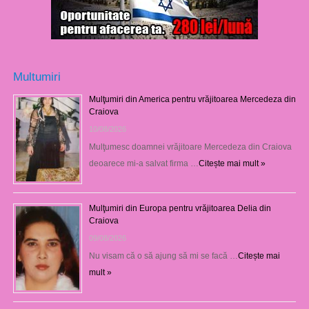
Multumiri
Mulţumiri din America pentru vrăjitoarea Mercedeza din
Craiova
10/08/2026
Mulţumesc doamnei vrăjitoare Mercedeza din Craiova
deoarece mi-a salvat firma …
Citește mai mult »
Mulţumiri din Europa pentru vrăjitoarea Delia din
Craiova
09/08/2026
Nu visam că o să ajung să mi se facă …
Citește mai
mult »