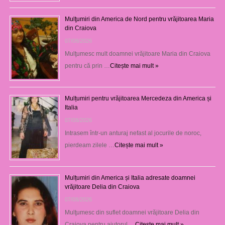
Mulţumiri din America de Nord pentru vrăjitoarea Maria
din Craiova
07/08/2026
Mulţumesc mult doamnei vrăjitoare Maria din Craiova
pentru că prin …
Citește mai mult »
Mulțumiri pentru vrăjitoarea Mercedeza din America și
Italia
07/08/2026
Intrasem într-un anturaj nefast al jocurile de noroc,
pierdeam zilele …
Citește mai mult »
Mulțumiri din America și Italia adresate doamnei
vrăjitoare Delia din Craiova
07/08/2026
Mulţumesc din suflet doamnei vrăjitoare Delia din
Craiova pentru ajutorul …
Citește mai mult »