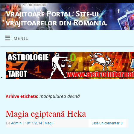
Vrajitoare Portal. Site-ul
vrajitoarelor din Romania.
VRAJITOARE, VRAJITOARELE, VRAJITOARE
MENIU
manipularea divină
Arhive etichete:
Magia egipteană Heka
De
Admin
|
19/11/2014
|
Magii
Lasă un comentariu