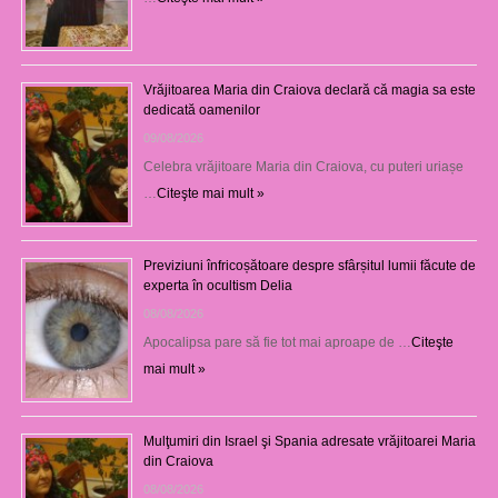
Vrăjitoarea Maria din Craiova declară că magia sa este
dedicată oamenilor
09/08/2026
Celebra vrăjitoare Maria din Craiova, cu puteri uriașe
…
Citeşte mai mult »
Previziuni înfricoșătoare despre sfârșitul lumii făcute de
experta în ocultism Delia
08/08/2026
Apocalipsa pare să fie tot mai aproape de …
Citeşte
mai mult »
Mulţumiri din Israel şi Spania adresate vrăjitoarei Maria
din Craiova
08/08/2026