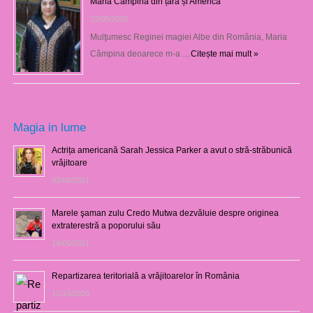
Maria Câmpina din țară și America
22/05/2025
Mulţumesc Reginei magiei Albe din România, Maria
Câmpina deoarece m-a …
Citește mai mult »
Magia in lume
Actrița americană Sarah Jessica Parker a avut o stră-străbunică
vrăjitoare
03/08/2021
Marele şaman zulu Credo Mutwa dezvăluie despre originea
extraterestră a poporului său
14/06/2021
Repartizarea teritorială a vrăjitoarelor în România
12/10/2020