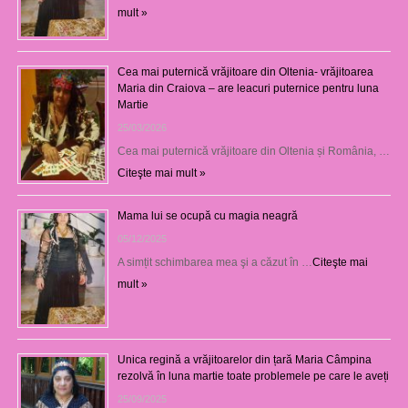
mult »
Cea mai puternică vrăjitoare din Oltenia- vrăjitoarea
Maria din Craiova – are leacuri puternice pentru luna
Martie
25/03/2026
Cea mai puternică vrăjitoare din Oltenia și România, …
Citeşte mai mult »
Mama lui se ocupă cu magia neagră
05/12/2025
A simțit schimbarea mea şi a căzut în …
Citeşte mai
mult »
Unica regină a vrăjitoarelor din țară Maria Câmpina
rezolvă în luna martie toate problemele pe care le aveți
25/09/2025