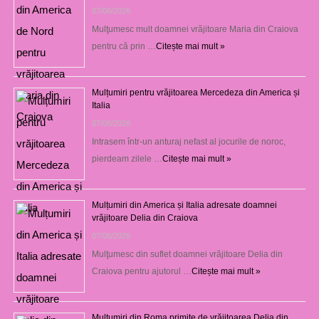
07/08/2026
Mulţumesc mult doamnei vrăjitoare Maria din Craiova
pentru că prin …
Citește mai mult »
Mulțumiri pentru vrăjitoarea Mercedeza din America și
Italia
07/08/2026
Intrasem într-un anturaj nefast al jocurile de noroc,
pierdeam zilele …
Citește mai mult »
Mulțumiri din America și Italia adresate doamnei
vrăjitoare Delia din Craiova
07/08/2026
Mulţumesc din suflet doamnei vrăjitoare Delia din
Craiova pentru ajutorul …
Citește mai mult »
Mulţumiri din Roma primite de vrăjitoarea Delia din