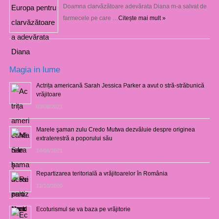
Doamna clarvăzătoare adevărata Diana m-a salvat de
farmecele pe care …
Citește mai mult »
Magia in lume
Actrița americană Sarah Jessica Parker a avut o stră-străbunică
vrăjitoare
03/08/2021
Marele şaman zulu Credo Mutwa dezvăluie despre originea
extraterestră a poporului său
14/06/2021
Repartizarea teritorială a vrăjitoarelor în România
12/10/2020
Ecoturismul se va baza pe vrăjitorie