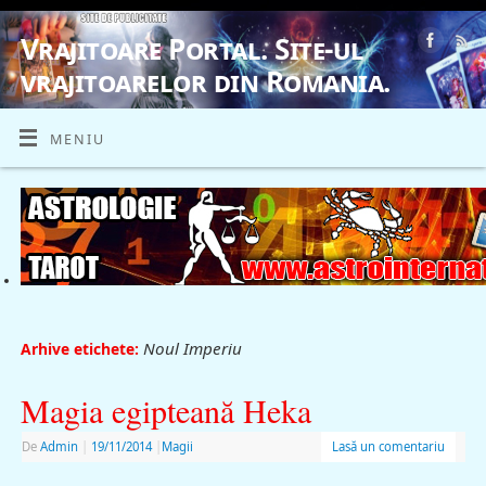
Vrajitoare Portal. Site-ul
vrajitoarelor din Romania.
VRAJITOARE, VRAJITOARELE, VRAJITOARE
MENIU
Noul Imperiu
Arhive etichete:
Magia egipteană Heka
De
Admin
|
19/11/2014
|
Magii
Lasă un comentariu