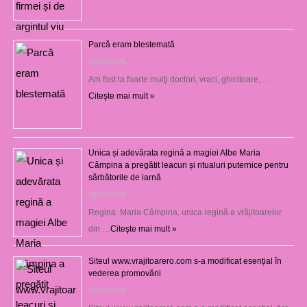
Parcă eram blestemată
12/03/2025
Am fost la foarte mulţi doctori, vraci, ghicitoare, …
Citeşte mai mult »
Unica și adevărata regină a magiei Albe Maria
Câmpina a pregătit leacuri și ritualuri puternice pentru
sărbătorile de iarnă
26/12/2023
Regina Maria Câmpina, unica regină a vrăjitoarelor
din …
Citeşte mai mult »
Siteul www.vrajitoarero.com s-a modificat esențial în
vederea promovării
07/12/2023