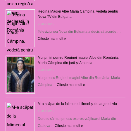
Regina Magiei Albe Maria Câmpina, vedetă pentru
Nova TV din Bulgaria
23/05/2025
Televiziunea Nova din Bulgaria a decis să acorde …
Citeşte mai mult »
Mulțumiri pentru Reginei magiei Albe din România,
Maria Câmpina din țară și America
22/05/2025
Mulţumesc Reginei magiei Albe din România, Maria
Câmpina …
Citeşte mai mult »
M-a scăpat de la falimentul firmei și de argintul viu
13/03/2025
Doresc să mulţumesc expres vrăjitoarei Maria din
Craiova …
Citeşte mai mult »