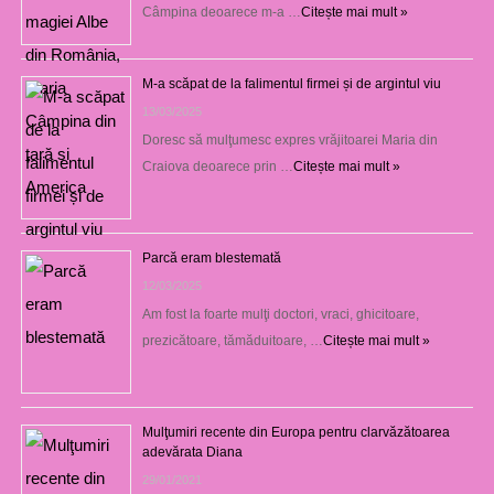
Câmpina deoarece m-a …
Citește mai mult »
M-a scăpat de la falimentul firmei și de argintul viu
13/03/2025
Doresc să mulţumesc expres vrăjitoarei Maria din
Craiova deoarece prin …
Citește mai mult »
Parcă eram blestemată
12/03/2025
Am fost la foarte mulţi doctori, vraci, ghicitoare,
prezicătoare, tămăduitoare, …
Citește mai mult »
Mulţumiri recente din Europa pentru clarvăzătoarea
adevărata Diana
29/01/2021