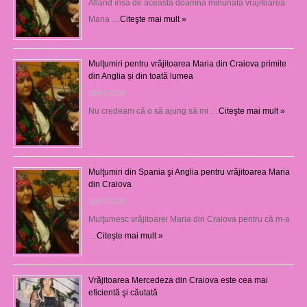
Aflând însă de această doamnă minunată vrăjitoarea
Maria …
Citeşte mai mult »
Mulţumiri pentru vrăjitoarea Maria din Craiova primite
din Anglia și din toată lumea
29/07/2026
Nu credeam că o să ajung să mi …
Citeşte mai mult »
Mulţumiri din Spania şi Anglia pentru vrăjitoarea Maria
din Craiova
28/07/2026
Mulţumesc vrăjitoarei Maria din Craiova pentru că m-a
…
Citeşte mai mult »
Vrăjitoarea Mercedeza din Craiova este cea mai
eficientă şi căutată