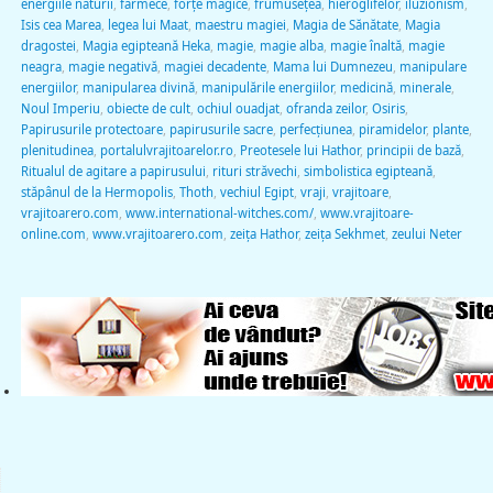
energiile naturii
,
farmece
,
forţe magice
,
frumuseţea
,
hieroglifelor
,
iluzionism
,
Isis cea Marea
,
legea lui Maat
,
maestru magiei
,
Magia de Sănătate
,
Magia
dragostei
,
Magia egipteană Heka
,
magie
,
magie alba
,
magie înaltă
,
magie
neagra
,
magie negativă
,
magiei decadente
,
Mama lui Dumnezeu
,
manipulare
energiilor
,
manipularea divină
,
manipulările energiilor
,
medicină
,
minerale
,
Noul Imperiu
,
obiecte de cult
,
ochiul ouadjat
,
ofranda zeilor
,
Osiris
,
Papirusurile protectoare
,
papirusurile sacre
,
perfecţiunea
,
piramidelor
,
plante
,
plenitudinea
,
portalulvrajitoarelor.ro
,
Preotesele lui Hathor
,
principii de bază
,
Ritualul de agitare a papirusului
,
rituri străvechi
,
simbolistica egipteană
,
stăpânul de la Hermopolis
,
Thoth
,
vechiul Egipt
,
vraji
,
vrajitoare
,
vrajitoarero.com
,
www.international-witches.com/
,
www.vrajitoare-
online.com
,
www.vrajitoarero.com
,
zeiţa Hathor
,
zeiţa Sekhmet
,
zeului Neter