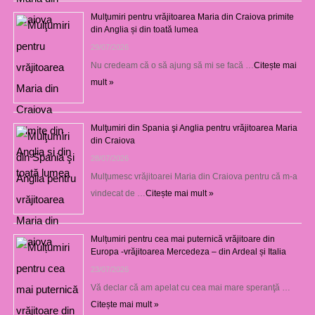
Mulţumiri pentru vrăjitoarea Maria din Craiova primite
din Anglia și din toată lumea
29/07/2026
Nu credeam că o să ajung să mi se facă …
Citește mai
mult »
Mulţumiri din Spania şi Anglia pentru vrăjitoarea Maria
din Craiova
28/07/2026
Mulţumesc vrăjitoarei Maria din Craiova pentru că m-a
vindecat de …
Citește mai mult »
Mulțumiri pentru cea mai puternică vrăjitoare din
Europa -vrăjitoarea Mercedeza – din Ardeal și Italia
23/07/2026
Vă declar că am apelat cu cea mai mare speranţă …
Citește mai mult »