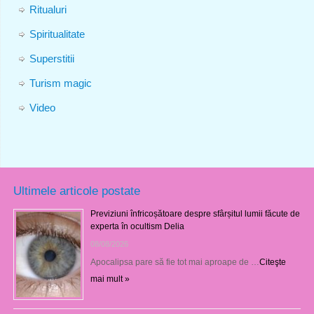
Ritualuri
Spiritualitate
Superstitii
Turism magic
Video
Ultimele articole postate
Previziuni înfricoșătoare despre sfârșitul lumii făcute de
experta în ocultism Delia
08/08/2026
Apocalipsa pare să fie tot mai aproape de …
Citeşte
mai mult »