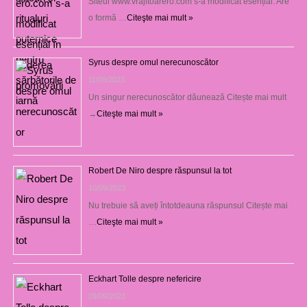
Siteul www.vrajitoarero.com s-a modificat esențial. Are
o formă …
Citeşte mai mult »
Syrus despre omul nerecunoscător
11/09/2023
Un singur nerecunoscător dăunează Citește mai mult
→
Citeşte mai mult »
Robert De Niro despre răspunsul la tot
10/09/2023
Nu trebuie să aveți întotdeauna răspunsul Citește mai
…
Citeşte mai mult »
Eckhart Tolle despre nefericire
09/09/2023