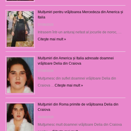
Mulțumiri pentru vrăjitoarea Mercedeza din America și
Italia
07/08/2026
Intrasem într-un anturaj nefast al jocurile de noroc, …
Citeşte mai mult »
Mulțumiri din America și Italia adresate doamnei
vrăjitoare Delia din Craiova
07/08/2026
Mulţumesc din suflet doamnei vrăjitoare Delia din
Craiova …
Citeşte mai mult »
Mulţumiri din Roma primite de vrăjitoarea Delia din
Craiova
06/08/2026
Mulţumesc mult doamnei vrăjitoare Delia din Craiova