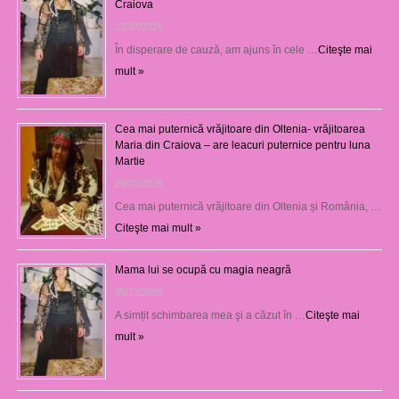
Craiova
22/07/2026
În disperare de cauză, am ajuns în cele …
Citeşte mai
mult »
Cea mai puternică vrăjitoare din Oltenia- vrăjitoarea
Maria din Craiova – are leacuri puternice pentru luna
Martie
25/03/2026
Cea mai puternică vrăjitoare din Oltenia și România, …
Citeşte mai mult »
Mama lui se ocupă cu magia neagră
05/12/2025
A simțit schimbarea mea şi a căzut în …
Citeşte mai
mult »