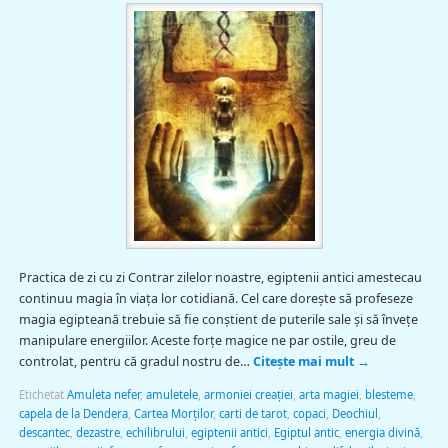
Practica de zi cu zi Contrar zilelor noastre, egiptenii antici amestecau
continuu magia în viaţa lor cotidiană. Cel care doreşte să profeseze
magia egipteană trebuie să fie conştient de puterile sale şi să înveţe
manipulare energiilor. Aceste forţe magice ne par ostile, greu de
controlat, pentru că gradul nostru de…
Citește mai mult
→
Etichetat
Amuleta nefer
,
amuletele
,
armoniei creaţiei
,
arta magiei
,
blesteme
,
capela de la Dendera
,
Cartea Morţilor
,
carti de tarot
,
copaci
,
Deochiul
,
descantec
,
dezastre
,
echilibrului
,
egiptenii antici
,
Egiptul antic
,
energia divină
,