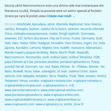
Istoria cărtii Necronomicon este una dintre cele mai misterioase din
literatura ocultă. Simpla sa posesie este un semn special al forţelor
stranii pe care le puteţi avea
Citește mai mult
→
Etichetat
Antichitate
,
Apocalipsa
,
astral
,
Atlantida
,
Baphomet
,
bine
,
biserica
catolica
,
Bretagne
,
budism
,
castelul de la Gisors
,
catarieni
,
cercurile infernale
,
China
,
civilizaţia mesopotamiană
,
creatie
,
Drogh-Syphoth
,
Dumnezeu
,
essenieni
,
EST
,
farfurii zburatoare
,
Filip cel Frumos
,
Franta
,
Germania
,
Grall
,
Haiti
,
haos
,
Hastur
,
Hitler
,
Huelgoat
,
Ierusalim
,
Iisus Christos
,
Ingeri
,
Iov
,
Iuda
,
Japonia
,
Kundalini
,
Lemuria
,
Majestic One
,
malefic
,
manuscris
,
Manvantara
,
Marele maestru Jacques de Moley
,
Marte
,
Morth-Thalh
,
Nazareth
,
Necronomicon
,
Normandia
,
ocult
,
ordinul Gaziz
,
ordinul Templului
,
OZN
,
papa Clement al V-lea
,
persoane senzitive
,
portalulvrajitoarelor.ro
,
Potop
,
punctul Vernal
,
Qumram
,
rau
,
raul
,
Razes
,
Rennes - le - Château
,
Rennes - les -
Bains
,
Roswell
,
Rusia
,
Satan
,
sclavagism
,
Sf. Ioan
,
sistemul Orion
,
Soare
,
sphiroti
,
SUA
,
telepatie
,
templieri
,
Terra
,
Thaleha
,
Thule
,
Tibet
,
Univers
,
Vechiul
Testament
,
Venus
,
voodoo
,
vrajitoare-romania.com
,
vrajitoare-romania.ro
,
vrajitoareledinromania.com
,
vrajitoareonline.ro
,
vrill
,
www.astrointernational.ro
,
www.international-witches.com/
,
www.portalulvrajitoarelor.ro
,
www.vrajitoare-online.com
,
www.vrajitoareledinromania.ro
,
www.vrajitoareonline.ro/
,
www.vrajitoarero.com
,
www.vrajitoarero.ro
,
zombi
,
Zona 51