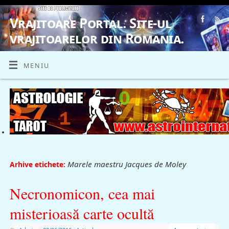
Vrajitoare Portal. Site-ul
vrajitoarelor din Romania.
VRAJITOARE, VRAJITOARELE, VRAJITOARE
MENIU
Marele maestru Jacques de Moley
Arhive etichete:
Necronomicon, cea mai
misterioasă carte ocultă