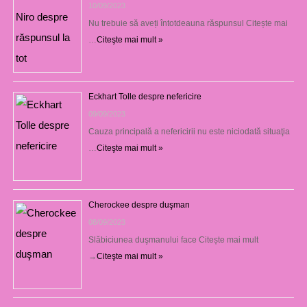
10/09/2023
Nu trebuie să aveți întotdeauna răspunsul Citește mai
…
Citeşte mai mult »
Eckhart Tolle despre nefericire
09/09/2023
Cauza principală a nefericirii nu este niciodată situaţia
…
Citeşte mai mult »
Cherockee despre duşman
08/09/2023
Slăbiciunea duşmanului face Citește mai mult
→
Citeşte mai mult »