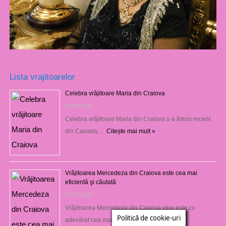
Lista vrajitoarelor
Celebra vrăjitoare Maria din Craiova
06/08/2026
Celebra vrăjitoare Maria din Craiova s-a întors recent
din Canada, …
Citește mai mult »
Vrăjitoarea Mercedeza din Craiova este cea mai
eficientă şi căutată
27/07/2026
Vrăjitoarea Mercedeza din Craiova vine este cu
Politică de cookie-uri
adevărat cea mai …
Citește mai mult »