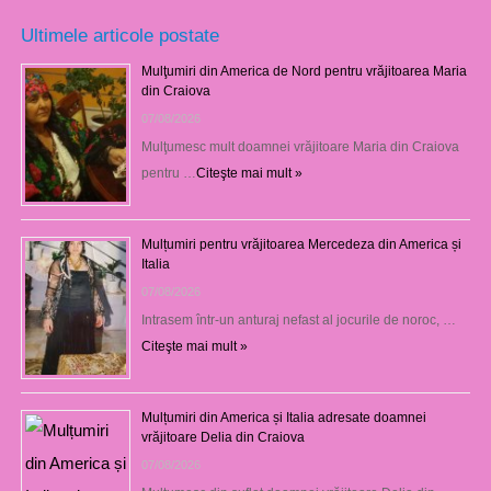
Ultimele articole postate
Mulţumiri din America de Nord pentru vrăjitoarea Maria
din Craiova
07/08/2026
Mulţumesc mult doamnei vrăjitoare Maria din Craiova
pentru …
Citeşte mai mult »
Mulțumiri pentru vrăjitoarea Mercedeza din America și
Italia
07/08/2026
Intrasem într-un anturaj nefast al jocurile de noroc, …
Citeşte mai mult »
Mulțumiri din America și Italia adresate doamnei
vrăjitoare Delia din Craiova
07/08/2026