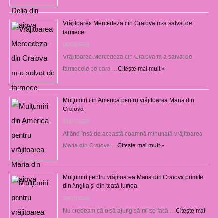
Vrăjitoarea Mercedeza din Craiova m-a salvat de
farmece
06/08/2026
Vrăjitoarea Mercedeza din Craiova m-a salvat de
farmecele pe care …
Citește mai mult »
Mulţumiri din America pentru vrăjitoarea Maria din
Craiova
31/07/2026
Aflând însă de această doamnă minunată vrăjitoarea
Maria din Craiova …
Citește mai mult »
Mulţumiri pentru vrăjitoarea Maria din Craiova primite
din Anglia și din toată lumea
29/07/2026
Nu credeam că o să ajung să mi se facă …
Citește mai