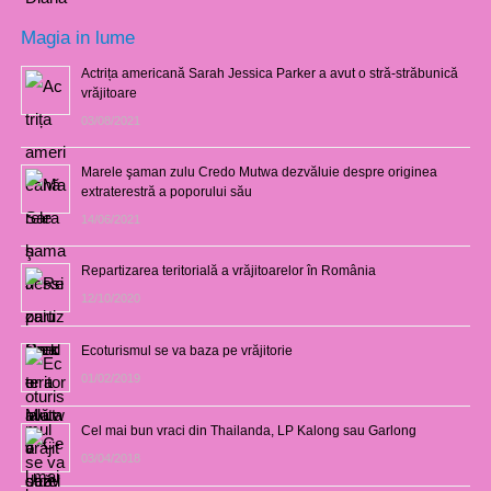
Magia in lume
Actrița americană Sarah Jessica Parker a avut o stră-străbunică
vrăjitoare
03/08/2021
Marele şaman zulu Credo Mutwa dezvăluie despre originea
extraterestră a poporului său
14/06/2021
Repartizarea teritorială a vrăjitoarelor în România
12/10/2020
Ecoturismul se va baza pe vrăjitorie
01/02/2019
Cel mai bun vraci din Thailanda, LP Kalong sau Garlong
03/04/2018