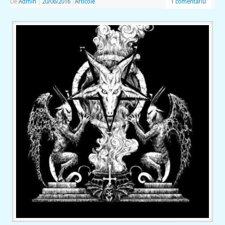
De
Admin
|
20/06/2016
|
Articole
1 comentariu