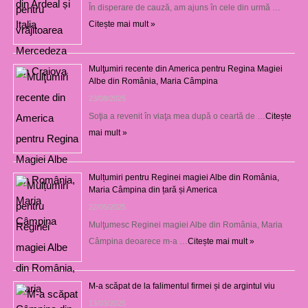
În disperare de cauză, am ajuns în cele din urmă …
Citește mai mult »
Mulţumiri recente din America pentru Regina Magiei
Albe din România, Maria Câmpina
23/08/2025
Soţia a revenit în viaţa mea după o ceartă de …
Citește
mai mult »
Mulțumiri pentru Reginei magiei Albe din România,
Maria Câmpina din țară și America
22/05/2025
Mulţumesc Reginei magiei Albe din România, Maria
Câmpina deoarece m-a …
Citește mai mult »
M-a scăpat de la falimentul firmei și de argintul viu
13/03/2025