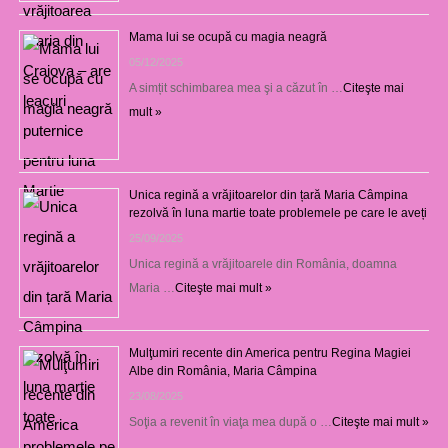
Mama lui se ocupă cu magia neagră
05/12/2025
A simțit schimbarea mea şi a căzut în …
Citeşte mai
mult »
Unica regină a vrăjitoarelor din țară Maria Câmpina
rezolvă în luna martie toate problemele pe care le aveți
25/09/2025
Unica regină a vrăjitoarele din România, doamna
Maria …
Citeşte mai mult »
Mulţumiri recente din America pentru Regina Magiei
Albe din România, Maria Câmpina
23/08/2025
Soţia a revenit în viaţa mea după o …
Citeşte mai mult »