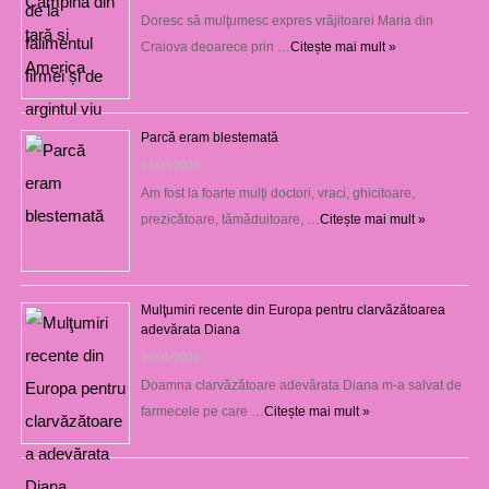
Doresc să mulţumesc expres vrăjitoarei Maria din
Craiova deoarece prin …
Citește mai mult »
Parcă eram blestemată
12/03/2025
Am fost la foarte mulţi doctori, vraci, ghicitoare,
prezicătoare, tămăduitoare, …
Citește mai mult »
Mulţumiri recente din Europa pentru clarvăzătoarea
adevărata Diana
29/01/2021
Doamna clarvăzătoare adevărata Diana m-a salvat de
farmecele pe care …
Citește mai mult »