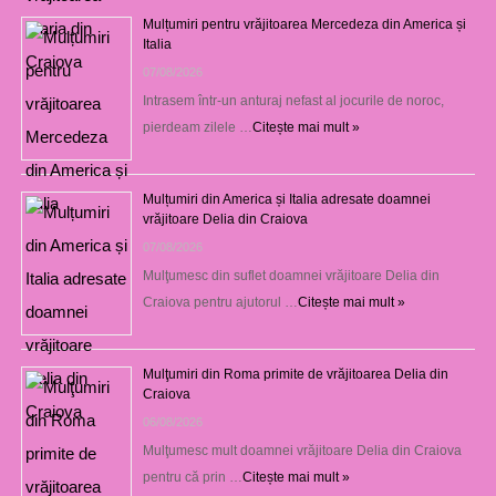
Mulțumiri pentru vrăjitoarea Mercedeza din America și
Italia
07/08/2026
Intrasem într-un anturaj nefast al jocurile de noroc,
pierdeam zilele …
Citește mai mult »
Mulțumiri din America și Italia adresate doamnei
vrăjitoare Delia din Craiova
07/08/2026
Mulţumesc din suflet doamnei vrăjitoare Delia din
Craiova pentru ajutorul …
Citește mai mult »
Mulţumiri din Roma primite de vrăjitoarea Delia din
Craiova
06/08/2026
Mulţumesc mult doamnei vrăjitoare Delia din Craiova
pentru că prin …
Citește mai mult »