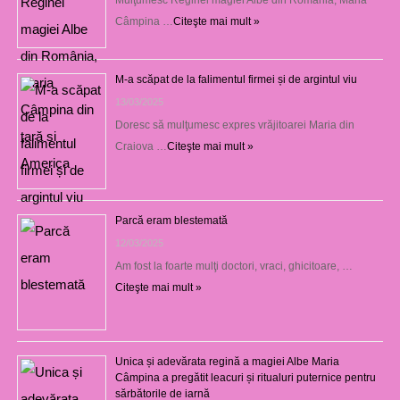
Câmpina …
Citeşte mai mult »
M-a scăpat de la falimentul firmei și de argintul viu
13/03/2025
Doresc să mulţumesc expres vrăjitoarei Maria din
Craiova …
Citeşte mai mult »
Parcă eram blestemată
12/03/2025
Am fost la foarte mulţi doctori, vraci, ghicitoare, …
Citeşte mai mult »
Unica și adevărata regină a magiei Albe Maria
Câmpina a pregătit leacuri și ritualuri puternice pentru
sărbătorile de iarnă