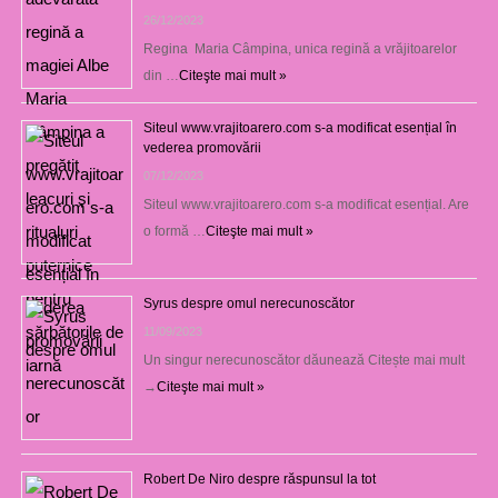
26/12/2023
Regina Maria Câmpina, unica regină a vrăjitoarelor
din …
Citeşte mai mult »
Siteul www.vrajitoarero.com s-a modificat esențial în
vederea promovării
07/12/2023
Siteul www.vrajitoarero.com s-a modificat esențial. Are
o formă …
Citeşte mai mult »
Syrus despre omul nerecunoscător
11/09/2023
Un singur nerecunoscător dăunează Citește mai mult
→
Citeşte mai mult »
Robert De Niro despre răspunsul la tot