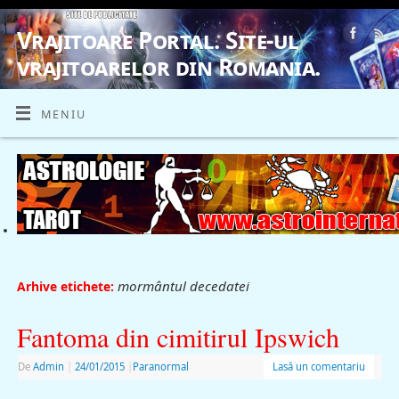
Vrajitoare Portal. Site-ul
vrajitoarelor din Romania.
VRAJITOARE, VRAJITOARELE, VRAJITOARE
MENIU
mormântul decedatei
Arhive etichete:
Fantoma din cimitirul Ipswich
De
Admin
|
24/01/2015
|
Paranormal
Lasă un comentariu