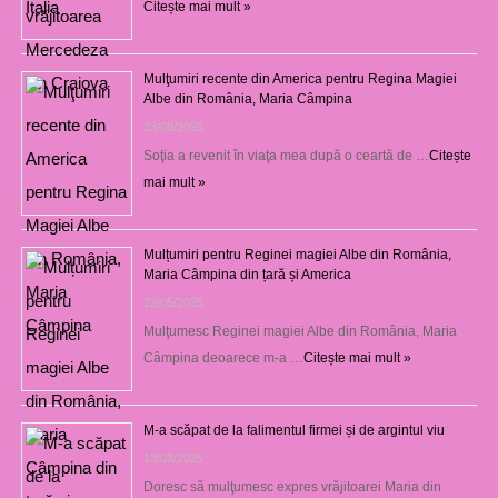
Citește mai mult »
Mulţumiri recente din America pentru Regina Magiei
Albe din România, Maria Câmpina
23/08/2025
Soţia a revenit în viaţa mea după o ceartă de …
Citește
mai mult »
Mulțumiri pentru Reginei magiei Albe din România,
Maria Câmpina din țară și America
22/05/2025
Mulţumesc Reginei magiei Albe din România, Maria
Câmpina deoarece m-a …
Citește mai mult »
M-a scăpat de la falimentul firmei și de argintul viu
13/03/2025
Doresc să mulţumesc expres vrăjitoarei Maria din