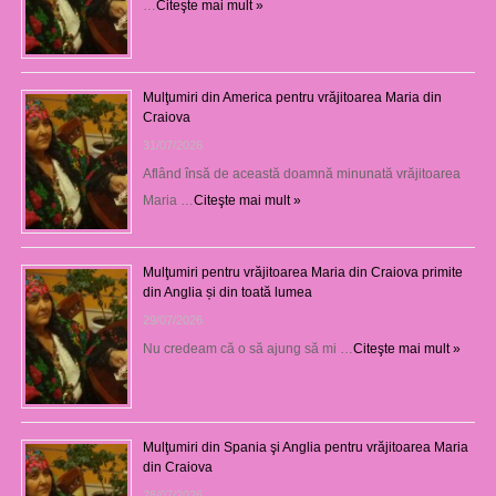
…
Citeşte mai mult »
Mulţumiri din America pentru vrăjitoarea Maria din
Craiova
31/07/2026
Aflând însă de această doamnă minunată vrăjitoarea
Maria …
Citeşte mai mult »
Mulţumiri pentru vrăjitoarea Maria din Craiova primite
din Anglia și din toată lumea
29/07/2026
Nu credeam că o să ajung să mi …
Citeşte mai mult »
Mulţumiri din Spania şi Anglia pentru vrăjitoarea Maria
din Craiova
28/07/2026