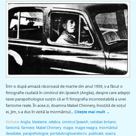
Într-o după-amiază răcoroasă de martie din anul 1959, s-a făcut o
fotografie ciudată în cimitirul din Ipswich (Anglia), despre care adepții
tezei parapsihologice susţin că ar fi fotografia incontestabilă a unei
fantome reale. În acea zi, doamna Mabel Chinnery, însoțită de soțul
ei, Jim, s-a dus în vizită la mormântul…
Citește mai mult
→
Etichetat
Anglia
,
blesteme
,
celebra
,
cimitirul Ipswich
,
cotidian britanic
,
fantomă
,
farmece
,
Mabel Chinnery
,
magie
,
magie neagra
,
mormântul
decedatei
,
parapsihologice
,
portalulvrajitoarelor.ro
,
publicate
,
soacra
,