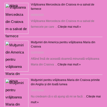
Vrăjitoarea Mercedeza din Craiova m-a salvat de
farmece
06/08/2026
Vrăjitoarea Mercedeza din Craiova m-a salvat de
farmecele pe care …
Citește mai mult »
Mulţumiri din America pentru vrăjitoarea Maria din
Craiova
31/07/2026
Aflând însă de această doamnă minunată vrăjitoarea
Maria din Craiova …
Citește mai mult »
Mulţumiri pentru vrăjitoarea Maria din Craiova primite
din Anglia și din toată lumea
29/07/2026
Nu credeam că o să ajung să mi se facă …
Citește mai
mult »