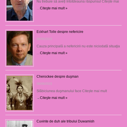
Nu trebuie să aveți întotdeauna răspunsul Citește mai
…
Citeşte mai mult »
Eckhart Tolle despre nefericire
09/09/2023
Cauza principală a nefericirii nu este niciodată situaţia
…
Citeşte mai mult »
Cherockee despre duşman
08/09/2023
Slăbiciunea duşmanului face Citește mai mult
→
Citeşte mai mult »
Cuvinte de duh ale tribului Duwamish