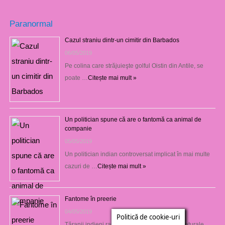
Paranormal
Cazul straniu dintr-un cimitir din Barbados
06/05/2019
Pe colina care străjuieşte golful Oistin din Antile, se
poate …
Citește mai mult »
Un politician spune că are o fantomă ca animal de
companie
05/05/2019
Un politician indian controversat implicat în mai multe
cazuri de …
Citește mai mult »
Fantome în preerie
04/05/2019
Politică de cookie-uri
Ţăranii indieni raportează fenomene supranaturale