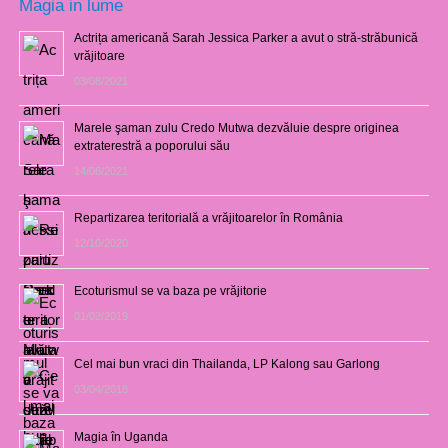
Magia in lume
Actrița americană Sarah Jessica Parker a avut o stră-străbunică
vrăjitoare
03/08/2021
Marele şaman zulu Credo Mutwa dezvăluie despre originea
extraterestră a poporului său
14/06/2021
Repartizarea teritorială a vrăjitoarelor în România
12/10/2020
Ecoturismul se va baza pe vrăjitorie
01/02/2019
Cel mai bun vraci din Thailanda, LP Kalong sau Garlong
03/04/2018
Magia în Uganda