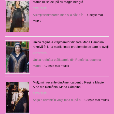
Mama lui se ocupă cu magia neagră
05/12/2025
A simțit schimbarea mea şi a căzut în …
Citeşte mai
mult »
Unica regină a vrăjitoarelor din țară Maria Câmpina
rezolvă în luna martie toate problemele pe care le aveți
25/09/2025
Unica regină a vrăjitoarele din România, doamna
Maria …
Citeşte mai mult »
Mulţumiri recente din America pentru Regina Magiei
Albe din România, Maria Câmpina
23/08/2025
Soţia a revenit în viaţa mea după o …
Citeşte mai mult »