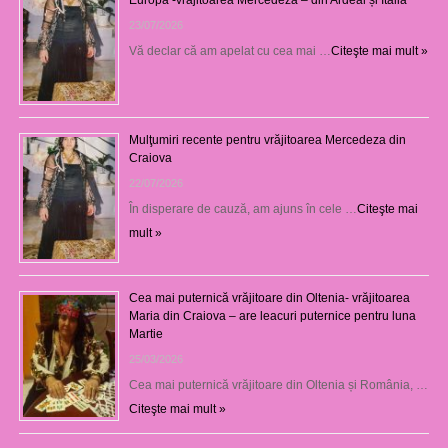
23/07/2026
Vă declar că am apelat cu cea mai …
Citeşte mai mult »
Mulţumiri recente pentru vrăjitoarea Mercedeza din
Craiova
22/07/2026
În disperare de cauză, am ajuns în cele …
Citeşte mai
mult »
Cea mai puternică vrăjitoare din Oltenia- vrăjitoarea
Maria din Craiova – are leacuri puternice pentru luna
Martie
25/03/2026
Cea mai puternică vrăjitoare din Oltenia și România, …
Citeşte mai mult »