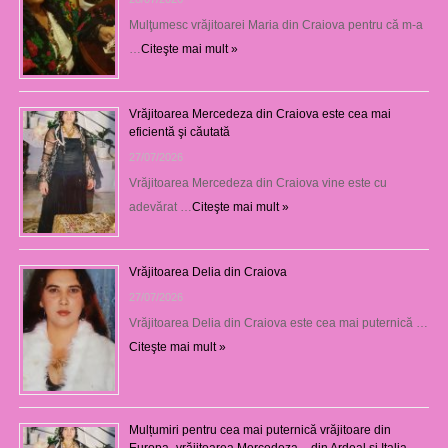
Mulţumesc vrăjitoarei Maria din Craiova pentru că m-a
…
Citeşte mai mult »
Vrăjitoarea Mercedeza din Craiova este cea mai
eficientă şi căutată
27/07/2026
Vrăjitoarea Mercedeza din Craiova vine este cu
adevărat …
Citeşte mai mult »
Vrăjitoarea Delia din Craiova
27/07/2026
Vrăjitoarea Delia din Craiova este cea mai puternică …
Citeşte mai mult »
Mulțumiri pentru cea mai puternică vrăjitoare din
Europa -vrăjitoarea Mercedeza – din Ardeal și Italia