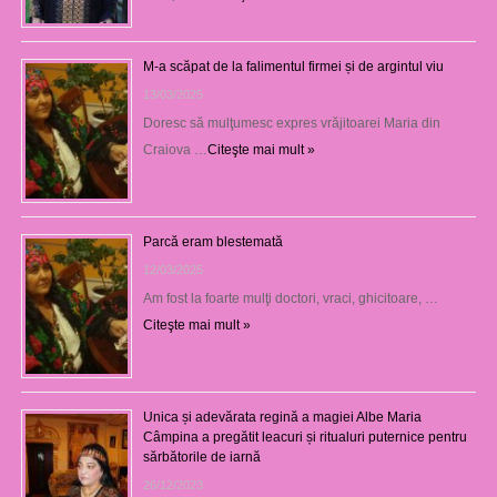
M-a scăpat de la falimentul firmei și de argintul viu
13/03/2025
Doresc să mulţumesc expres vrăjitoarei Maria din
Craiova …
Citeşte mai mult »
Parcă eram blestemată
12/03/2025
Am fost la foarte mulţi doctori, vraci, ghicitoare, …
Citeşte mai mult »
Unica și adevărata regină a magiei Albe Maria
Câmpina a pregătit leacuri și ritualuri puternice pentru
sărbătorile de iarnă
26/12/2023