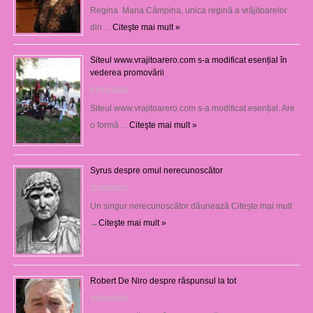
Regina Maria Câmpina, unica regină a vrăjitoarelor
din …
Citeşte mai mult »
Siteul www.vrajitoarero.com s-a modificat esențial în
vederea promovării
07/12/2023
Siteul www.vrajitoarero.com s-a modificat esențial. Are
o formă …
Citeşte mai mult »
Syrus despre omul nerecunoscător
11/09/2023
Un singur nerecunoscător dăunează Citește mai mult
→
Citeşte mai mult »
Robert De Niro despre răspunsul la tot
10/09/2023