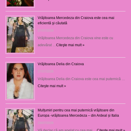
Vrăjitoarea Mercedeza din Craiova este cea mai
eficientă şi căutată
27/07/2026
Vrăjitoarea Mercedeza din Craiova vine este cu
adevărat …
Citeşte mai mult »
Vrăjitoarea Delia din Craiova
27/07/2026
Vrăjitoarea Delia din Craiova este cea mai puternică …
Citeşte mai mult »
Mulțumiri pentru cea mai puternică vrăjitoare din
Europa -vrăjitoarea Mercedeza – din Ardeal și Italia
23/07/2026
Vă declar că am apelat cu cea mai …
Citeşte mai mult »