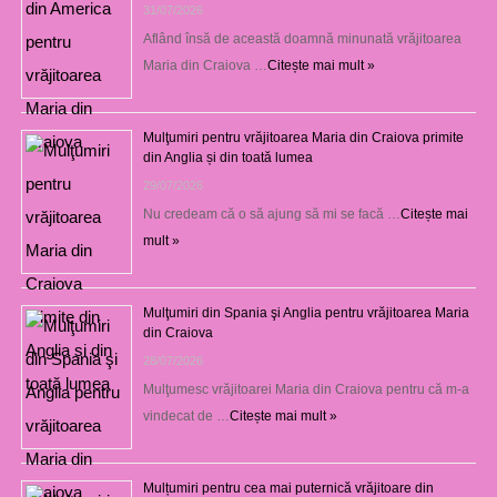
31/07/2026
Aflând însă de această doamnă minunată vrăjitoarea
Maria din Craiova …
Citește mai mult »
Mulţumiri pentru vrăjitoarea Maria din Craiova primite
din Anglia și din toată lumea
29/07/2026
Nu credeam că o să ajung să mi se facă …
Citește mai
mult »
Mulţumiri din Spania şi Anglia pentru vrăjitoarea Maria
din Craiova
28/07/2026
Mulţumesc vrăjitoarei Maria din Craiova pentru că m-a
vindecat de …
Citește mai mult »
Mulțumiri pentru cea mai puternică vrăjitoare din