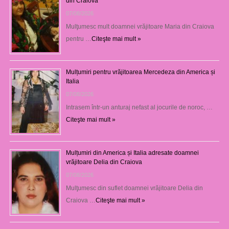
din Craiova
07/08/2026
Mulţumesc mult doamnei vrăjitoare Maria din Craiova
pentru …
Citeşte mai mult »
Mulțumiri pentru vrăjitoarea Mercedeza din America și
Italia
07/08/2026
Intrasem într-un anturaj nefast al jocurile de noroc, …
Citeşte mai mult »
Mulțumiri din America și Italia adresate doamnei
vrăjitoare Delia din Craiova
07/08/2026
Mulţumesc din suflet doamnei vrăjitoare Delia din
Craiova …
Citeşte mai mult »