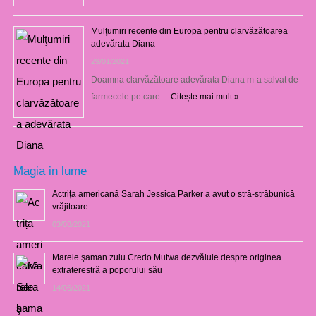
Mulţumiri recente din Europa pentru clarvăzătoarea
adevărata Diana
29/01/2021
Doamna clarvăzătoare adevărata Diana m-a salvat de
farmecele pe care …
Citește mai mult »
Magia in lume
Actrița americană Sarah Jessica Parker a avut o stră-străbunică
vrăjitoare
03/08/2021
Marele şaman zulu Credo Mutwa dezvăluie despre originea
extraterestră a poporului său
14/06/2021