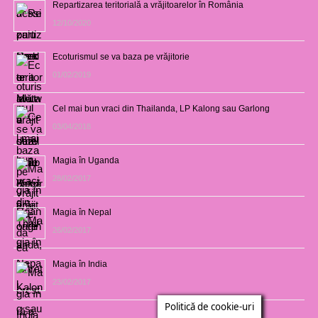
Repartizarea teritorială a vrăjitoarelor în România
12/10/2020
Ecoturismul se va baza pe vrăjitorie
01/02/2019
Cel mai bun vraci din Thailanda, LP Kalong sau Garlong
03/04/2018
Magia în Uganda
28/02/2017
Magia în Nepal
26/02/2017
Magia în India
23/02/2017
Politică de cookie-uri