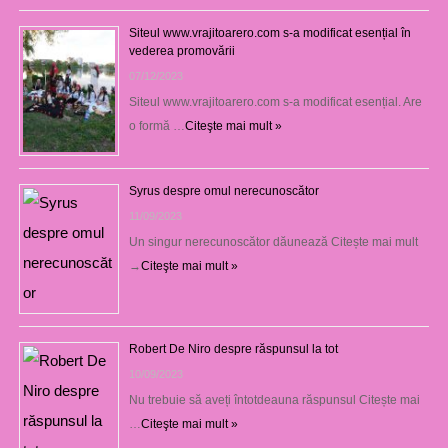
Siteul www.vrajitoarero.com s-a modificat esențial în
vederea promovării
07/12/2023
Siteul www.vrajitoarero.com s-a modificat esențial. Are
o formă …
Citeşte mai mult »
Syrus despre omul nerecunoscător
11/09/2023
Un singur nerecunoscător dăunează Citește mai mult
→
Citeşte mai mult »
Robert De Niro despre răspunsul la tot
10/09/2023
Nu trebuie să aveți întotdeauna răspunsul Citește mai
…
Citeşte mai mult »