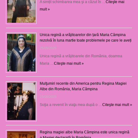
A simțit schimbarea mea şi a căzut în …
Citeşte mai
mult »
Unica regină a vrăjitoarelor din țară Maria Câmpina
rezolvă în luna martie toate problemele pe care le aveți
25/09/2025
Unica regină a vrăjitoarele din România, doamna
Maria …
Citeşte mai mult »
Mulţumiri recente din America pentru Regina Magiei
Albe din România, Maria Câmpina
23/08/2025
Soţia a revenit în viaţa mea după o …
Citeşte mai mult »
Regina magiei albe Maria Câmpina este unica regină
a Magiei declarată în România