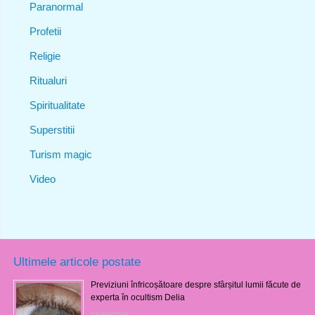
Paranormal
Profetii
Religie
Ritualuri
Spiritualitate
Superstitii
Turism magic
Video
Ultimele articole postate
Previziuni înfricoșătoare despre sfârșitul lumii făcute de
experta în ocultism Delia