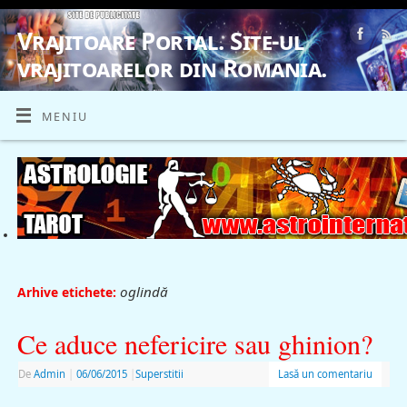
Vrajitoare Portal. Site-ul
vrajitoarelor din Romania.
VRAJITOARE, VRAJITOARELE, VRAJITOARE
MENIU
oglindă
Arhive etichete:
Ce aduce nefericire sau ghinion?
De
Admin
|
06/06/2015
|
Superstitii
Lasă un comentariu