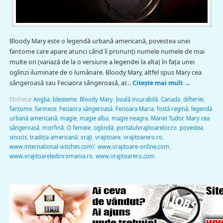
Bloody Mary este o legendă urbană americană, povestea unei
fantome care apare atunci când îi pronunți numele numele de mai
multe ori (variază de la o versiune a legendei la alta) în fața unei
oglinzi iluminate de o lumânare. Bloody Mary, altfel spus Mary cea
sângeroasă sau Feciaora sângeroasă, ar…
Citește mai mult
→
Etichetat
Anglia
,
blesteme
,
Bloody Mary
,
boală incurabilă
,
Canada
,
difteriei
,
fantome
,
farmece
,
Feciaora sângeroasă
,
Fecioara Maria
,
fostă regină
,
legendă
urbană americană
,
magie
,
magie alba
,
magie neagra
,
Mariei Tudor
,
Mary cea
sângeroasă
,
morfină
,
O femeie
,
oglindă
,
portalulvrajitoarelor.ro
,
povestea
,
sinucis
,
tradiția americană
,
vraji
,
vrajitoare
,
vrajitoarero.ro
,
www.international-witches.com/
,
www.vrajitoare-online.com
,
www.vrajitoareledinromania.ro
,
www.vrajitoarero.com