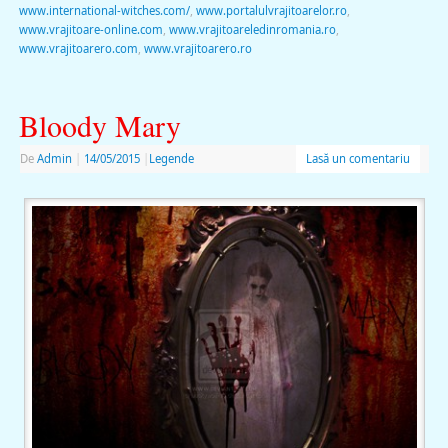
www.international-witches.com/
,
www.portalulvrajitoarelor.ro
,
www.vrajitoare-online.com
,
www.vrajitoareledinromania.ro
,
www.vrajitoarero.com
,
www.vrajitoarero.ro
Bloody Mary
De
Admin
|
14/05/2015
|
Legende
Lasă un comentariu