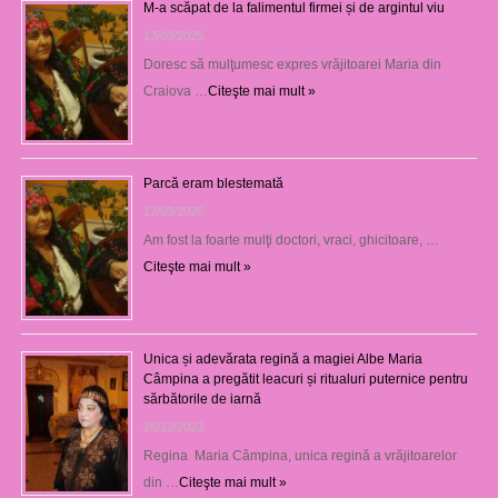
M-a scăpat de la falimentul firmei și de argintul viu
13/03/2025
Doresc să mulţumesc expres vrăjitoarei Maria din
Craiova …
Citeşte mai mult »
Parcă eram blestemată
12/03/2025
Am fost la foarte mulţi doctori, vraci, ghicitoare, …
Citeşte mai mult »
Unica și adevărata regină a magiei Albe Maria
Câmpina a pregătit leacuri și ritualuri puternice pentru
sărbătorile de iarnă
26/12/2023
Regina Maria Câmpina, unica regină a vrăjitoarelor
din …
Citeşte mai mult »