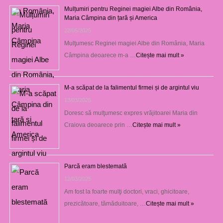
Mulțumiri pentru Reginei magiei Albe din România,
Maria Câmpina din țară și America
22/05/2025
Mulţumesc Reginei magiei Albe din România, Maria
Câmpina deoarece m-a …
Citește mai mult »
M-a scăpat de la falimentul firmei și de argintul viu
13/03/2025
Doresc să mulţumesc expres vrăjitoarei Maria din
Craiova deoarece prin …
Citește mai mult »
Parcă eram blestemată
12/03/2025
Am fost la foarte mulţi doctori, vraci, ghicitoare,
prezicătoare, tămăduitoare, …
Citește mai mult »