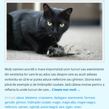
Mulţi oameni acordă o mare importanţă unor lucruri sau evenimente
din existenţa lor care le-au adus sau despre care au auzit adesea
vorbindu-se că le-ar putea aduce nefericire sau ghinion. Istoria este
plină de exemple şi de întâmplări ciudate. Iată câteva motive pentru a
reflecta la unele lucruri de care…
Citește mai mult
→
Etichetat
aduce
,
blesteme
,
crizanteme
,
dezlegare
,
evenimente
,
farmece
,
garoafe
,
ghinion
,
întâmplări ciudate
,
magie
,
magie alba
,
magie neagra
,
nefericire
,
oameni
,
oglindă
,
pisică neagră
,
sare
,
țigări
,
vineri
,