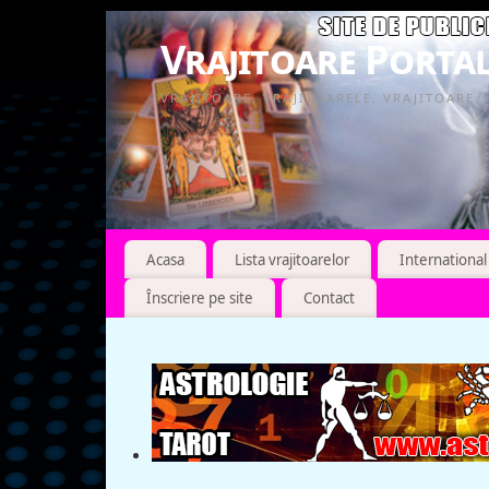
Vrajitoare Portal
VRAJITOARE, VRAJITOARELE, VRAJITOARE
Acasa
Lista vrajitoarelor
International
Înscriere pe site
Contact