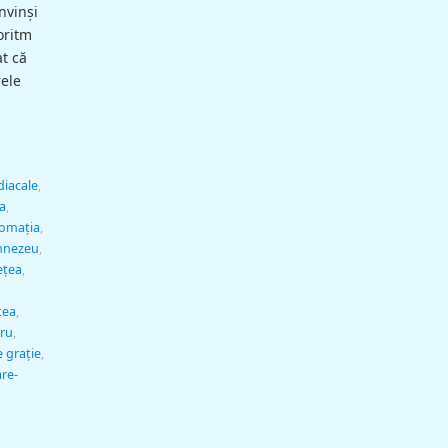
nvinşi
oritm
t că
rele
iacale
,
a
,
lomaţia
,
nezeu
,
eţea
,
tea
,
cru
,
e graţie
,
re-