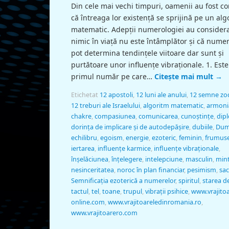
Din cele mai vechi timpuri, oamenii au fost co
că întreaga lor existenţă se sprijină pe un alg
matematic. Adepţii numerologiei au considera
nimic în viaţă nu este întâmplător şi că nume
pot determina tendinţele viitoare dar sunt şi
purtătoare unor influenţe vibraţionale. 1. Este
primul număr pe care…
Citește mai mult
→
Etichetat
12 apostoli
,
12 luni ale anului
,
12 semne zod
12 treburi ale Israelului
,
algoritm matematic
,
armoni
chakre
,
compasiunea
,
comunicarea
,
cunoştinţe
,
dip
dorinţa de implicare şi de autodepăşire
,
dubiile
,
Dum
echilibru
,
egoism
,
energie
,
ezoteric
,
feminin
,
frumus
iertarea
,
influenţe karmice
,
influenţe vibraţionale
,
înşelăciunea
,
înţelegere
,
intelepciune
,
masculin
,
min
nesinceritatea
,
noroc în plan financiar
,
pesimism
,
sa
Semnificaţia ezoterică a numerelor
,
spiritul
,
starea d
tactul
,
tel
,
toane
,
trupul
,
vibraţii psihice
,
www.vrajitoa
online.com
,
www.vrajitoareledinromania.ro
,
www.vrajitoarero.com