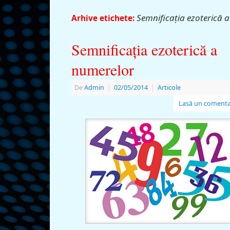
Semnificaţia ezoterică 
Arhive etichete:
Semnificaţia ezoterică a
numerelor
De
Admin
|
02/05/2014
|
Articole
Lasă un comenta