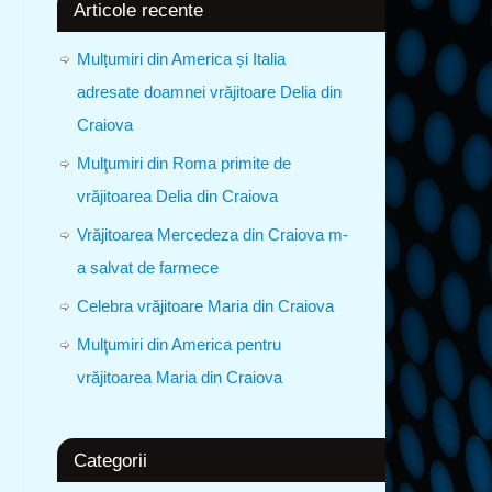
Articole recente
Mulțumiri din America și Italia
adresate doamnei vrăjitoare Delia din
Craiova
Mulţumiri din Roma primite de
vrăjitoarea Delia din Craiova
Vrăjitoarea Mercedeza din Craiova m-
a salvat de farmece
Celebra vrăjitoare Maria din Craiova
Mulţumiri din America pentru
vrăjitoarea Maria din Craiova
Categorii