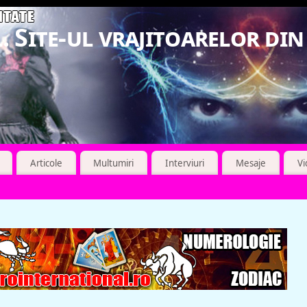
. Site-ul vrajitoarelor di
Articole
Multumiri
Interviuri
Mesaje
V