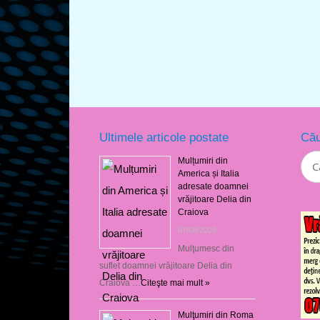
Ultimele articole postate
Cău
Mulțumiri din
America și Italia
adresate doamnei
vrăjitoare Delia din
Craiova
07/08/2026
Mulţumesc din
suflet doamnei vrăjitoare Delia din
Craiova …
Citeşte mai mult »
Mulţumiri din Roma