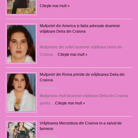
Citeşte mai mult »
Mulțumiri din America și Italia adresate doamnei
vrăjitoare Delia din Craiova
07/08/2026
Mulţumesc din suflet doamnei vrăjitoare Delia din
Craiova …
Citeşte mai mult »
Mulţumiri din Roma primite de vrăjitoarea Delia din
Craiova
06/08/2026
Mulţumesc mult doamnei vrăjitoare Delia din Craiova
pentru …
Citeşte mai mult »
Vrăjitoarea Mercedeza din Craiova m-a salvat de
farmece
06/08/2026