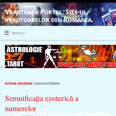
Vrajitoare Portal. Site-ul
vrajitoarelor din Romania.
VRAJITOARE, VRAJITOARELE, VRAJITOARE
MENIU
nesinceritatea
Arhive etichete:
Semnificaţia ezoterică a
numerelor