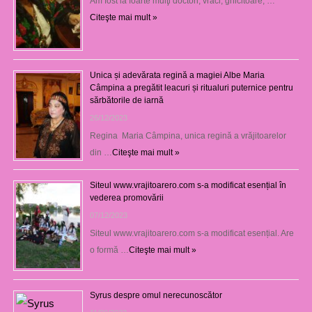
Am fost la foarte mulţi doctori, vraci, ghicitoare, …
Citeşte mai mult »
Unica și adevărata regină a magiei Albe Maria
Câmpina a pregătit leacuri și ritualuri puternice pentru
sărbătorile de iarnă
26/12/2023
Regina Maria Câmpina, unica regină a vrăjitoarelor
din …
Citeşte mai mult »
Siteul www.vrajitoarero.com s-a modificat esențial în
vederea promovării
07/12/2023
Siteul www.vrajitoarero.com s-a modificat esențial. Are
o formă …
Citeşte mai mult »
Syrus despre omul nerecunoscător