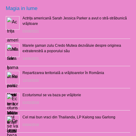
Magia in lume
Actrița americană Sarah Jessica Parker a avut o stră-străbunică
vrăjitoare
03/08/2021
Marele şaman zulu Credo Mutwa dezvăluie despre originea
extraterestră a poporului său
14/06/2021
Repartizarea teritorială a vrăjitoarelor în România
12/10/2020
Ecoturismul se va baza pe vrăjitorie
01/02/2019
Cel mai bun vraci din Thailanda, LP Kalong sau Garlong
03/04/2018