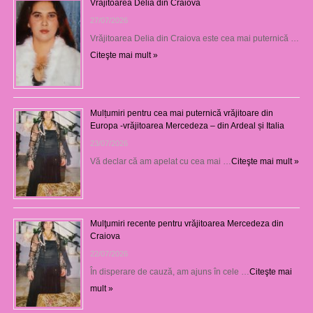
Vrăjitoarea Delia din Craiova
27/07/2026
Vrăjitoarea Delia din Craiova este cea mai puternică …
Citeşte mai mult »
Mulțumiri pentru cea mai puternică vrăjitoare din
Europa -vrăjitoarea Mercedeza – din Ardeal și Italia
23/07/2026
Vă declar că am apelat cu cea mai …
Citeşte mai mult »
Mulţumiri recente pentru vrăjitoarea Mercedeza din
Craiova
22/07/2026
În disperare de cauză, am ajuns în cele …
Citeşte mai
mult »