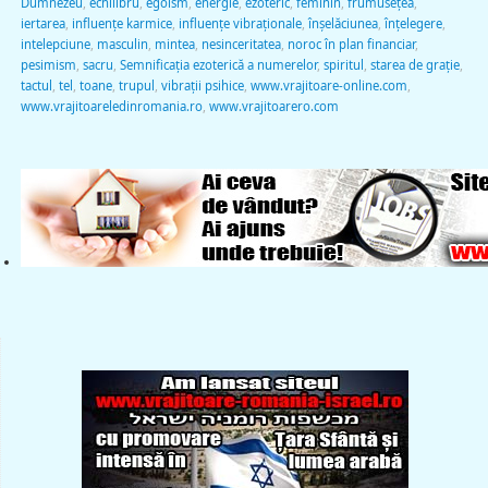
Dumnezeu
,
echilibru
,
egoism
,
energie
,
ezoteric
,
feminin
,
frumuseţea
,
iertarea
,
influenţe karmice
,
influenţe vibraţionale
,
înşelăciunea
,
înţelegere
,
intelepciune
,
masculin
,
mintea
,
nesinceritatea
,
noroc în plan financiar
,
pesimism
,
sacru
,
Semnificaţia ezoterică a numerelor
,
spiritul
,
starea de graţie
,
tactul
,
tel
,
toane
,
trupul
,
vibraţii psihice
,
www.vrajitoare-online.com
,
www.vrajitoareledinromania.ro
,
www.vrajitoarero.com