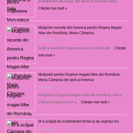
În disperare de cauză, am ajuns în cele din urmă …
Citește mai mult »
Mulţumiri recente din America pentru Regina Magiei
Albe din România, Maria Câmpina
23/08/2025
Soţia a revenit în viaţa mea după o ceartă de …
Citește
mai mult »
Mulțumiri pentru Reginei magiei Albe din România,
Maria Câmpina din țară și America
22/05/2025
Mulţumesc Reginei magiei Albe din România, Maria
Câmpina deoarece m-a …
Citește mai mult »
M-a scăpat de la falimentul firmei și de argintul viu
13/03/2025