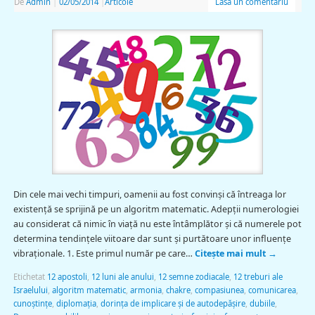
De
Admin
|
02/05/2014
|
Articole
Lasă un comentariu
Din cele mai vechi timpuri, oamenii au fost convinşi că întreaga lor
existenţă se sprijină pe un algoritm matematic. Adepţii numerologiei
au considerat că nimic în viaţă nu este întâmplător şi că numerele pot
determina tendinţele viitoare dar sunt şi purtătoare unor influenţe
vibraţionale. 1. Este primul număr pe care…
Citește mai mult
→
Etichetat
12 apostoli
,
12 luni ale anului
,
12 semne zodiacale
,
12 treburi ale
Israelului
,
algoritm matematic
,
armonia
,
chakre
,
compasiunea
,
comunicarea
,
cunoştinţe
,
diplomaţia
,
dorinţa de implicare şi de autodepăşire
,
dubiile
,