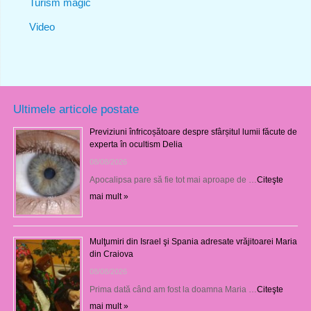
Turism magic
Video
Ultimele articole postate
Previziuni înfricoșătoare despre sfârșitul lumii făcute de
experta în ocultism Delia
08/08/2026
Apocalipsa pare să fie tot mai aproape de …
Citeşte
mai mult »
Mulţumiri din Israel şi Spania adresate vrăjitoarei Maria
din Craiova
08/08/2026
Prima dată când am fost la doamna Maria …
Citeşte
mai mult »