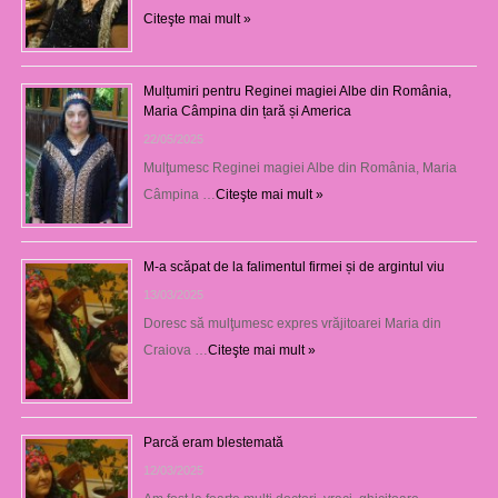
Citeşte mai mult »
Mulțumiri pentru Reginei magiei Albe din România,
Maria Câmpina din țară și America
22/05/2025
Mulţumesc Reginei magiei Albe din România, Maria
Câmpina …
Citeşte mai mult »
M-a scăpat de la falimentul firmei și de argintul viu
13/03/2025
Doresc să mulţumesc expres vrăjitoarei Maria din
Craiova …
Citeşte mai mult »
Parcă eram blestemată
12/03/2025