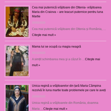
Cea mai puternică vrăjitoare din Oltenia- vrăjitoarea
Maria din Craiova – are leacuri puternice pentru luna
Martie
25/03/2026
Cea mai puternică vrăjitoare din Oltenia și România, …
Citeşte mai mult »
Mama lui se ocupă cu magia neagră
05/12/2025
A simțit schimbarea mea şi a căzut în …
Citeşte mai
mult »
Unica regină a vrăjitoarelor din țară Maria Câmpina
rezolvă în luna martie toate problemele pe care le aveți
25/09/2025
Unica regină a vrăjitoarele din România, doamna
Maria …
Citeşte mai mult »