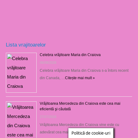
Lista vrajitoarelor
Celebra vrăjitoare Maria din Craiova
06/08/2026
Celebra vrăjitoare Maria din Craiova s-a întors recent
din Canada, …
Citește mai mult »
Vrăjitoarea Mercedeza din Craiova este cea mai
eficientă şi căutată
27/07/2026
Vrăjitoarea Mercedeza din Craiova vine este cu
adevărat cea mai …
Citește mai mult »
Politică de cookie-uri