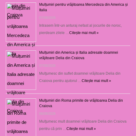
Mulțumiri pentru vrăjitoarea Mercedeza din America și
Italia
07/08/2026
Intrasem într-un anturaj nefast al jocurile de noroc,
pierdeam zilele …
Citește mai mult »
Mulțumiri din America și Italia adresate doamnei
vrăjitoare Delia din Craiova
07/08/2026
Mulţumesc din suflet doamnei vrăjitoare Delia din
Craiova pentru ajutorul …
Citește mai mult »
Mulţumiri din Roma primite de vrăjitoarea Delia din
Craiova
06/08/2026
Mulţumesc mult doamnei vrăjitoare Delia din Craiova
pentru că prin …
Citește mai mult »