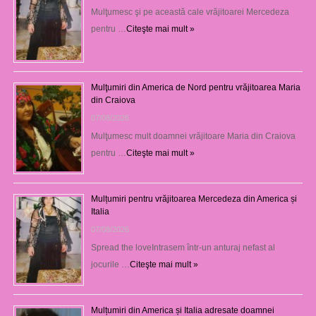
Mulţumesc şi pe această cale vrăjitoarei Mercedeza
pentru …
Citeşte mai mult »
Mulţumiri din America de Nord pentru vrăjitoarea Maria
din Craiova
07/08/2026
Mulţumesc mult doamnei vrăjitoare Maria din Craiova
pentru …
Citeşte mai mult »
Mulțumiri pentru vrăjitoarea Mercedeza din America și
Italia
07/08/2026
Spread the loveIntrasem într-un anturaj nefast al
jocurile …
Citeşte mai mult »
Mulțumiri din America și Italia adresate doamnei