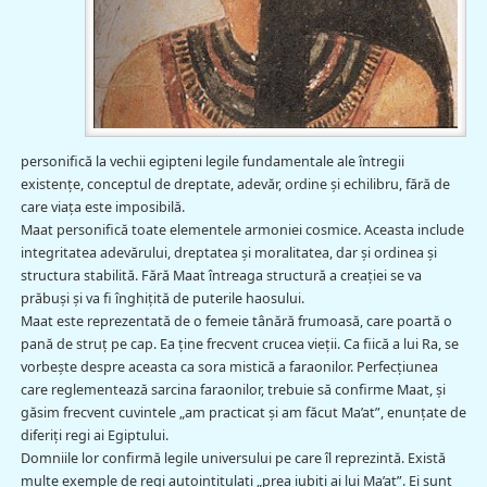
personifică la vechii egipteni legile fundamentale ale întregii
existenţe, conceptul de dreptate, adevăr, ordine şi echilibru, fără de
care viaţa este imposibilă.
Maat personifică toate elementele armoniei cosmice. Aceasta include
integritatea adevărului, dreptatea şi moralitatea, dar şi ordinea şi
structura stabilită. Fără Maat întreaga structură a creaţiei se va
prăbuşi şi va fi înghiţită de puterile haosului.
Maat este reprezentată de o femeie tânără frumoasă, care poartă o
pană de struţ pe cap. Ea ţine frecvent crucea vieţii. Ca fiică a lui Ra, se
vorbeşte despre aceasta ca sora mistică a faraonilor. Perfecţiunea
care reglementează sarcina faraonilor, trebuie să confirme Maat, şi
găsim frecvent cuvintele „am practicat şi am făcut Ma’at”, enunţate de
diferiţi regi ai Egiptului.
Domniile lor confirmă legile universului pe care îl reprezintă. Există
multe exemple de regi autointitulaţi „prea iubiţi ai lui Ma’at”. Ei sunt