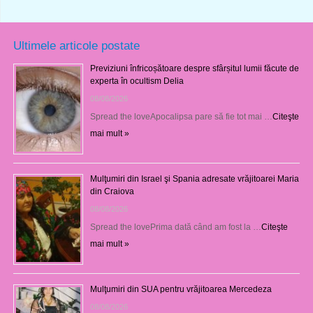
Ultimele articole postate
Previziuni înfricoșătoare despre sfârșitul lumii făcute de
experta în ocultism Delia
08/08/2026
Spread the loveApocalipsa pare să fie tot mai …
Citeşte
mai mult »
Mulţumiri din Israel şi Spania adresate vrăjitoarei Maria
din Craiova
08/08/2026
Spread the lovePrima dată când am fost la …
Citeşte
mai mult »
Mulţumiri din SUA pentru vrăjitoarea Mercedeza
08/08/2026