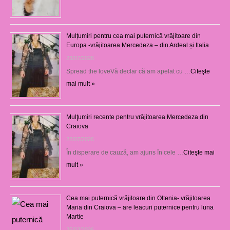
Mulțumiri pentru cea mai puternică vrăjitoare din
Europa -vrăjitoarea Mercedeza – din Ardeal și Italia
23/07/2026
Spread the loveVă declar că am apelat cu …
Citeşte
mai mult »
Mulţumiri recente pentru vrăjitoarea Mercedeza din
Craiova
22/07/2026
În disperare de cauză, am ajuns în cele …
Citeşte mai
mult »
Cea mai puternică vrăjitoare din Oltenia- vrăjitoarea
Maria din Craiova – are leacuri puternice pentru luna
Martie
25/03/2026