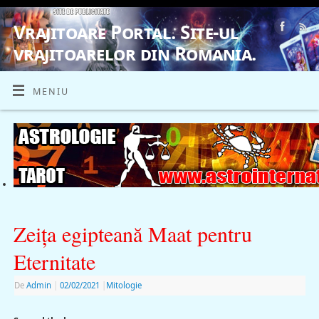
Vrajitoare Portal. Site-ul
vrajitoarelor din Romania.
VRAJITOARE, VRAJITOARELE, VRAJITOARE
MENIU
Zeiţa egipteană Maat pentru
Eternitate
De
Admin
|
02/02/2021
|
Mitologie