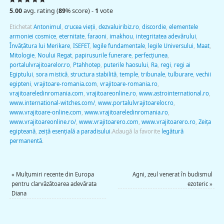
5.00
avg. rating (
89
% score) -
1
vote
Etichetat
Antonimul
,
crucea vieţii
,
dezvaluiribiz.ro
,
discordie
,
elementele
armoniei cosmice
,
eternitate
,
faraoni
,
imakhou
,
integritatea adevărului
,
Învăţătura lui Merikare
,
ISEFET
,
legile fundamentale
,
legile Universului
,
Maat
,
Mitologie
,
Noului Regat
,
papirusurile funerare
,
perfecţiunea
,
portalulvrajitoarelor.ro
,
Ptahhotep
,
puterile haosului
,
Ra
,
regi
,
regi ai
Egiptului
,
sora mistică
,
structura stabilită
,
temple
,
tribunale
,
tulburare
,
vechii
egipteni
,
vrajitoare-romania.com
,
vrajitoare-romania.ro
,
vrajitoareledinromania.com
,
vrajitoareonline.ro
,
www.astrointernational.ro
,
www.international-witches.com/
,
www.portalulvrajitoarelor.ro
,
www.vrajitoare-online.com
,
www.vrajitoareledinromania.ro
,
www.vrajitoareonline.ro/
,
www.vrajitoarero.com
,
www.vrajitoarero.ro
,
Zeiţa
egipteană
,
zeiţă esenţială a paradisului
.
Adaugă la favorite
legătură
permanentă
.
«
Mulţumiri recente din Europa
Agni, zeul venerat în budismul
pentru clarvăzătoarea adevărata
ezoteric
»
Diana