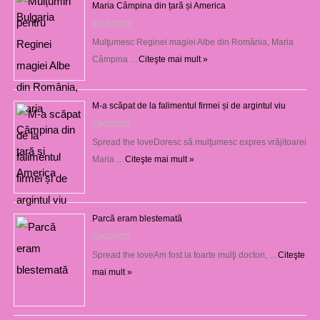
Maria Câmpina din țară și America
22/05/2025
Mulţumesc Reginei magiei Albe din România, Maria
Câmpina …
Citeşte mai mult »
M-a scăpat de la falimentul firmei și de argintul viu
13/03/2025
Spread the loveDoresc să mulţumesc expres vrăjitoarei
Maria …
Citeşte mai mult »
Parcă eram blestemată
12/03/2025
Spread the loveAm fost la foarte mulţi doctori, …
Citeşte
mai mult »