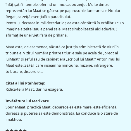
înfăţişaţi în temple, oferind un mic cadou zeiţei. Multe dintre
reprezentări lui Maat se găsesc pe papirusurile funerare ale Noului
Regat, ca zeiţă esenţială a paradisului.
Pentru judecarea inimii decedaţilor, ea este cântărită în echilibru cu o
imagine a zeiţei sau a penei sale. Maat simbolizează aici adevărul;
afirmaţiile unei vieţi fără de prihană.
Maat este, de asemenea, văzută ca justiţia administrată de viziri în
tribunale. Vizirul număra printre titlurile sale pe acela de „preot al
luiMa’at” şi şeful său de cabinet era „scribul lui Maat.” Antonimul lui
Maat este ISEFET care înseamnă minciună, mizerie, înfrângere,
tulburare, discordie …
Citat al lui Ptahhotep:
Ridică-te la Maat, dar nu exagera.
Învăţătura lui Merikare
SpuneMaat, practică Maat, deoarece ea este mare, este eficientă,
durează şi puterea sa este demonstrată. Ea conduce la o stare de
imakhou.