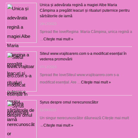
Unica și adevărata regină a magiei Albe Maria
Câmpina a pregătit leacuri și ritualuri puternice pentru
sărbătorile de iarnă
26/12/2023
Spread the loveRegina Maria Câmpina, unica regină a
…
Citeşte mai mult »
Siteul www.vrajitoarero.com s-a modificat esențial în
vederea promovării
07/12/2023
Spread the loveSiteul www.vrajitoarero.com s-a
modificat esențial. Are …
Citeşte mai mult »
Syrus despre omul nerecunoscător
11/09/2023
Un singur nerecunoscător dăunează Citește mai mult
→
Citeşte mai mult »