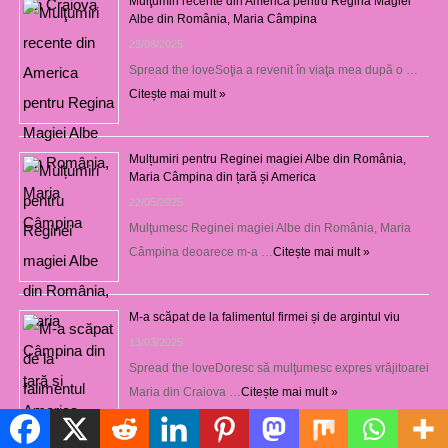
Mulţumiri recente din America pentru Regina Magiei
Albe din România, Maria Câmpina
23/08/2025
Spread the loveSoţia a revenit în viaţa mea după o …
Citește mai mult »
Mulțumiri pentru Reginei magiei Albe din România,
Maria Câmpina din țară și America
22/05/2025
Mulţumesc Reginei magiei Albe din România, Maria
Câmpina deoarece m-a …
Citește mai mult »
M-a scăpat de la falimentul firmei și de argintul viu
13/03/2025
Spread the loveDoresc să mulţumesc expres vrăjitoarei
Maria din Craiova …
Citește mai mult »
Politică de cookie-uri