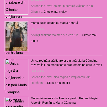
Spread the loveCea mai puternică vrăjitoare din
Oltenia …
Citeşte mai mult »
Mama lui se ocupă cu magia neagră
05/12/2025
A simțit schimbarea mea şi a căzut în …
Citeşte mai
mult »
Unica regină a vrăjitoarelor din țară Maria Câmpina
rezolvă în luna martie toate problemele pe care le aveți
25/09/2025
Spread the loveUnica regină a vrăjitoarele din
România, …
Citeşte mai mult »
Mulţumiri recente din America pentru Regina Magiei
Albe din România, Maria Câmpina