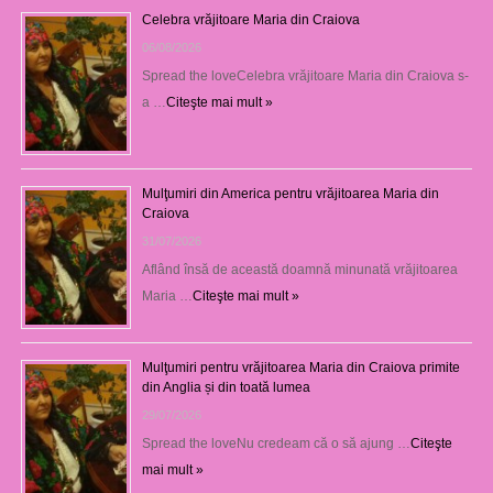
Celebra vrăjitoare Maria din Craiova
06/08/2026
Spread the loveCelebra vrăjitoare Maria din Craiova s-
a …
Citeşte mai mult »
Mulţumiri din America pentru vrăjitoarea Maria din
Craiova
31/07/2026
Aflând însă de această doamnă minunată vrăjitoarea
Maria …
Citeşte mai mult »
Mulţumiri pentru vrăjitoarea Maria din Craiova primite
din Anglia și din toată lumea
29/07/2026
Spread the loveNu credeam că o să ajung …
Citeşte
mai mult »