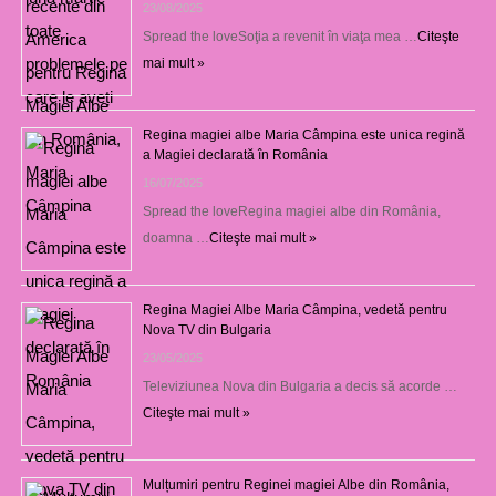
23/08/2025
Spread the loveSoţia a revenit în viaţa mea …
Citeşte
mai mult »
Regina magiei albe Maria Câmpina este unica regină
a Magiei declarată în România
16/07/2025
Spread the loveRegina magiei albe din România,
doamna …
Citeşte mai mult »
Regina Magiei Albe Maria Câmpina, vedetă pentru
Nova TV din Bulgaria
23/05/2025
Televiziunea Nova din Bulgaria a decis să acorde …
Citeşte mai mult »
Mulțumiri pentru Reginei magiei Albe din România,