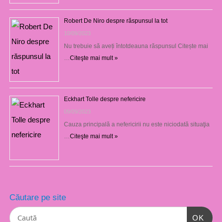
Robert De Niro despre răspunsul la tot
10/09/2023
Nu trebuie să aveți întotdeauna răspunsul Citește mai
…
Citeşte mai mult »
Eckhart Tolle despre nefericire
09/09/2023
Cauza principală a nefericirii nu este niciodată situaţia
…
Citeşte mai mult »
Căutare pe site
OK