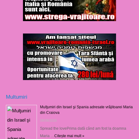
Multumiri
Mulţumiri din Israel şi Spania adresate vrăjitoarei Maria
din Craiova
08/08/2026
Spread the lovePrima dată când am fost la doamna
Maria …
Citește mai mult »