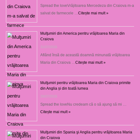
Spread the loveVrăjitoarea Mercedeza din Craiova m-a
salvat de farmecele …
Citește mai mult »
Mulţumiri din America pentru vrăjitoarea Maria din
Craiova
31/07/2026
Aflând însă de această doamnă minunată vrăjitoarea
Maria din Craiova …
Citește mai mult »
Mulţumiri pentru vrăjitoarea Maria din Craiova primite
din Anglia și din toată lumea
29/07/2026
Spread the loveNu credeam că o să ajung să mi …
Citește mai mult »
Mulţumiri din Spania şi Anglia pentru vrăjitoarea Maria
din Craiova