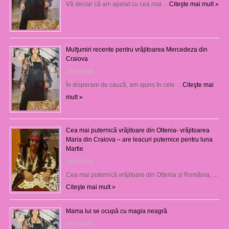
Vă declar că am apelat cu cea mai …
Citeşte mai mult »
Mulţumiri recente pentru vrăjitoarea Mercedeza din
Craiova
22/07/2026
În disperare de cauză, am ajuns în cele …
Citeşte mai
mult »
Cea mai puternică vrăjitoare din Oltenia- vrăjitoarea
Maria din Craiova – are leacuri puternice pentru luna
Martie
25/03/2026
Cea mai puternică vrăjitoare din Oltenia și România, …
Citeşte mai mult »
Mama lui se ocupă cu magia neagră
05/12/2025