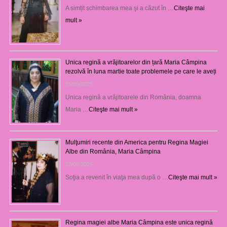
A simțit schimbarea mea şi a căzut în …
Citeşte mai
mult »
Unica regină a vrăjitoarelor din țară Maria Câmpina
rezolvă în luna martie toate problemele pe care le aveți
25/09/2025
Unica regină a vrăjitoarele din România, doamna
Maria …
Citeşte mai mult »
Mulţumiri recente din America pentru Regina Magiei
Albe din România, Maria Câmpina
23/08/2025
Soţia a revenit în viaţa mea după o …
Citeşte mai mult »
Regina magiei albe Maria Câmpina este unica regină