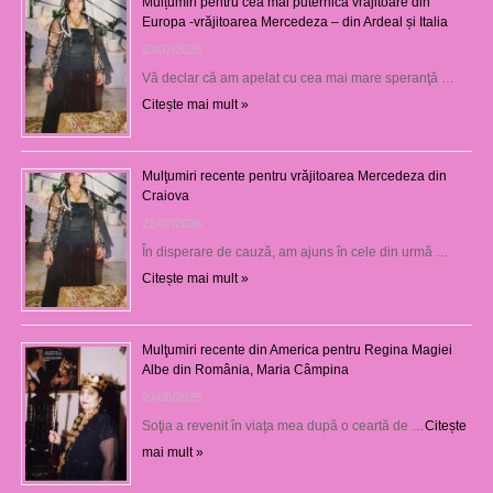
Mulțumiri pentru cea mai puternică vrăjitoare din
Europa -vrăjitoarea Mercedeza – din Ardeal și Italia
23/07/2026
Vă declar că am apelat cu cea mai mare speranţă …
Citește mai mult »
Mulţumiri recente pentru vrăjitoarea Mercedeza din
Craiova
22/07/2026
În disperare de cauză, am ajuns în cele din urmă …
Citește mai mult »
Mulţumiri recente din America pentru Regina Magiei
Albe din România, Maria Câmpina
23/08/2025
Soţia a revenit în viaţa mea după o ceartă de …
Citește
mai mult »