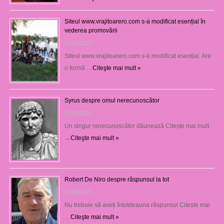
Siteul www.vrajitoarero.com s-a modificat esențial în
vederea promovării
07/12/2023
Siteul www.vrajitoarero.com s-a modificat esențial. Are
o formă …
Citeşte mai mult »
Syrus despre omul nerecunoscător
11/09/2023
Un singur nerecunoscător dăunează Citește mai mult
→
Citeşte mai mult »
Robert De Niro despre răspunsul la tot
10/09/2023
Nu trebuie să aveți întotdeauna răspunsul Citește mai
…
Citeşte mai mult »