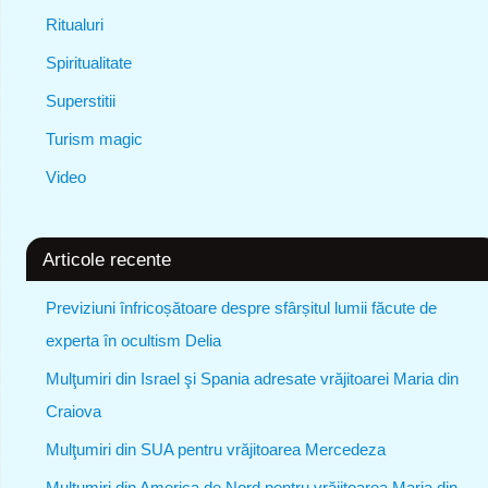
Ritualuri
Spiritualitate
Superstitii
Turism magic
Video
Articole recente
Previziuni înfricoșătoare despre sfârșitul lumii făcute de
experta în ocultism Delia
Mulţumiri din Israel şi Spania adresate vrăjitoarei Maria din
Craiova
Mulţumiri din SUA pentru vrăjitoarea Mercedeza
Mulţumiri din America de Nord pentru vrăjitoarea Maria din