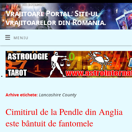
Vrajitoare Portal. Site-ul
vrajitoarelor din Romania.
VRAJITOARE, VRAJITOARELE, VRAJITOARE
MENIU
Lancashire County
Arhive etichete:
Cimitirul de la Pendle din Anglia
este bântuit de fantomele