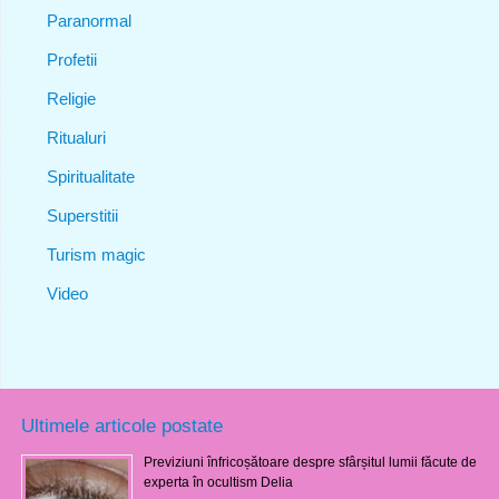
Paranormal
Profetii
Religie
Ritualuri
Spiritualitate
Superstitii
Turism magic
Video
Ultimele articole postate
Previziuni înfricoșătoare despre sfârșitul lumii făcute de
experta în ocultism Delia