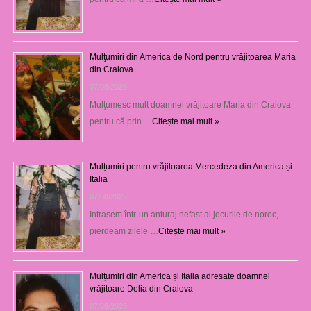
Mulţumiri din America de Nord pentru vrăjitoarea Maria
din Craiova
07/08/2026
Mulţumesc mult doamnei vrăjitoare Maria din Craiova
pentru că prin …
Citește mai mult »
Mulțumiri pentru vrăjitoarea Mercedeza din America și
Italia
07/08/2026
Intrasem într-un anturaj nefast al jocurile de noroc,
pierdeam zilele …
Citește mai mult »
Mulțumiri din America și Italia adresate doamnei
vrăjitoare Delia din Craiova
07/08/2026