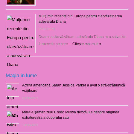
Mulţumiri recente din Europa pentru clarvăzătoarea
adevărata Diana
29/01/2021
Doamna clarvăzătoare adevărata Diana m-a salvat de
farmecele pe care …
Citește mai mult »
Magia in lume
Actrița americană Sarah Jessica Parker a avut o stră-străbunică
vrăjitoare
03/08/2021
Marele şaman zulu Credo Mutwa dezvăluie despre originea
extraterestră a poporului său
14/06/2021