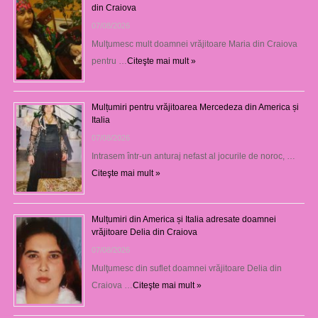
din Craiova
07/08/2026
Mulţumesc mult doamnei vrăjitoare Maria din Craiova
pentru …
Citeşte mai mult »
Mulțumiri pentru vrăjitoarea Mercedeza din America și
Italia
07/08/2026
Intrasem într-un anturaj nefast al jocurile de noroc, …
Citeşte mai mult »
Mulțumiri din America și Italia adresate doamnei
vrăjitoare Delia din Craiova
07/08/2026
Mulţumesc din suflet doamnei vrăjitoare Delia din
Craiova …
Citeşte mai mult »