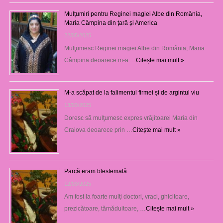
Mulțumiri pentru Reginei magiei Albe din România,
Maria Câmpina din țară și America
22/05/2025
Mulţumesc Reginei magiei Albe din România, Maria
Câmpina deoarece m-a …
Citește mai mult »
M-a scăpat de la falimentul firmei și de argintul viu
13/03/2025
Doresc să mulţumesc expres vrăjitoarei Maria din
Craiova deoarece prin …
Citește mai mult »
Parcă eram blestemată
12/03/2025
Am fost la foarte mulţi doctori, vraci, ghicitoare,
prezicătoare, tămăduitoare, …
Citește mai mult »