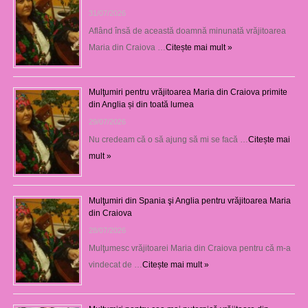
31/07/2026
Aflând însă de această doamnă minunată vrăjitoarea
Maria din Craiova …
Citește mai mult »
Mulţumiri pentru vrăjitoarea Maria din Craiova primite
din Anglia și din toată lumea
29/07/2026
Nu credeam că o să ajung să mi se facă …
Citește mai
mult »
Mulţumiri din Spania şi Anglia pentru vrăjitoarea Maria
din Craiova
28/07/2026
Mulţumesc vrăjitoarei Maria din Craiova pentru că m-a
vindecat de …
Citește mai mult »