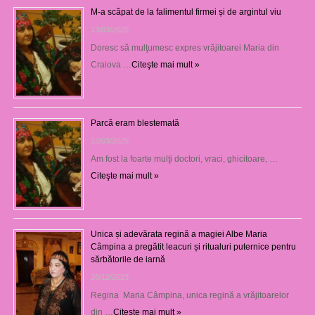
M-a scăpat de la falimentul firmei și de argintul viu
13/03/2025
Doresc să mulţumesc expres vrăjitoarei Maria din
Craiova …
Citeşte mai mult »
Parcă eram blestemată
12/03/2025
Am fost la foarte mulţi doctori, vraci, ghicitoare, …
Citeşte mai mult »
Unica și adevărata regină a magiei Albe Maria
Câmpina a pregătit leacuri și ritualuri puternice pentru
sărbătorile de iarnă
26/12/2023
Regina Maria Câmpina, unica regină a vrăjitoarelor
din …
Citeşte mai mult »