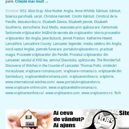
pare.
Citește mai mult
→
Etichetat
1612
,
Alice Gray
,
Alice Nutter
,
Anglia
,
Anne Whittle
,
bântuie
,
bântuit
,
biserica parohială
,
cerșit
,
Christine Hamlett
,
Cimitir bântuit
,
Cimitirul de la
Pendle
,
dezvaluiribiz.ro
,
Elizabeth Device
,
Elizabeth Jennet
,
Elizabeth
Southerns
,
escrocherie
,
Evul Mediu
,
executate prin spânzurare
,
Fantomele
,
fantomele vrăjitoarelor
,
întâlnirile secrete ale vrajitoarelor
,
istoria proceselor
vrăjitoarelor din Anglia
,
Jane Bulcock
,
Jennet Preston
,
Katherine Hewitt
,
Lancashire
,
Lancashire County
,
Lancaster
,
legendei
,
mediu celebru din Anglia
,
nord-vestul Angliei
,
pietrele funerare
,
portalulvrajitoarelor.ro
,
practicat
magia
,
Procesele vrăjitoarelor din Pendle
,
Procesul vrăjitoarelor din
Lancaster
,
secolul al XVII-lea
,
semnul Diavolului
,
spânzurate
,
The Wonderfull
Discoverie of Witches in the Countie of Lancaster
,
Thomas Potts
,
vindecări
miraculoase
,
vrajitoare-romania.com
,
vrajitoare-romania.ro
,
vrăjitoarele din
Samlesbury
,
vrajitoareledinromania.com
,
vrajitoareonline.ro
,
vrăjitorie
,
www.international-witches.com/
,
www.portalulvrajitoarelor.ro
,
www.vrajitoare-online.com
,
www.vrajitoareledinromania.ro
,
www.vrajitoareonline.ro/
,
www.vrajitoarero.com
,
www.vrajitoarero.ro
,
York