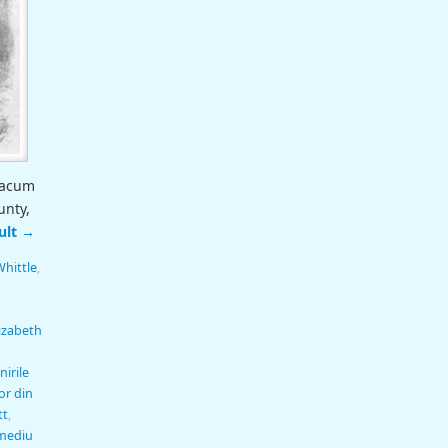
t acum
unty,
ult
→
hittle
,
izabeth
nirile
or din
tt
,
mediu