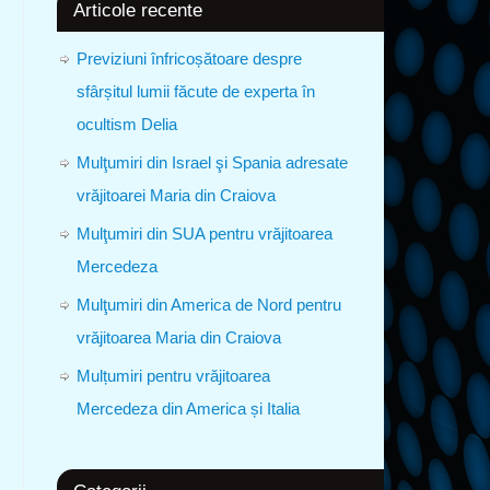
Articole recente
Previziuni înfricoșătoare despre
sfârșitul lumii făcute de experta în
ocultism Delia
Mulţumiri din Israel şi Spania adresate
vrăjitoarei Maria din Craiova
Mulţumiri din SUA pentru vrăjitoarea
Mercedeza
Mulţumiri din America de Nord pentru
vrăjitoarea Maria din Craiova
Mulțumiri pentru vrăjitoarea
Mercedeza din America și Italia