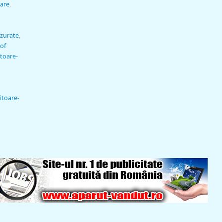
rare
,
zurate
,
 of
itoare-
itoare-