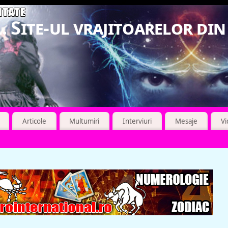
. Site-ul vrajitoarelor di
Articole
Multumiri
Interviuri
Mesaje
V