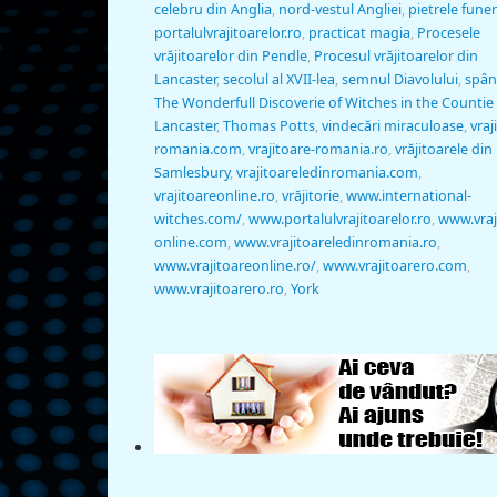
celebru din Anglia
,
nord-vestul Angliei
,
pietrele fune
portalulvrajitoarelor.ro
,
practicat magia
,
Procesele
vrăjitoarelor din Pendle
,
Procesul vrăjitoarelor din
Lancaster
,
secolul al XVII-lea
,
semnul Diavolului
,
spân
The Wonderfull Discoverie of Witches in the Countie
Lancaster
,
Thomas Potts
,
vindecări miraculoase
,
vraj
romania.com
,
vrajitoare-romania.ro
,
vrăjitoarele din
Samlesbury
,
vrajitoareledinromania.com
,
vrajitoareonline.ro
,
vrăjitorie
,
www.international-
witches.com/
,
www.portalulvrajitoarelor.ro
,
www.vraj
online.com
,
www.vrajitoareledinromania.ro
,
www.vrajitoareonline.ro/
,
www.vrajitoarero.com
,
www.vrajitoarero.ro
,
York