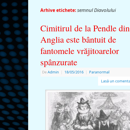
semnul Diavolului
Arhive etichete:
Cimitirul de la Pendle din
Anglia este bântuit de
fantomele vrăjitoarelor
spânzurate
De
Admin
|
18/05/2016
|
Paranormal
Lasă un comenta