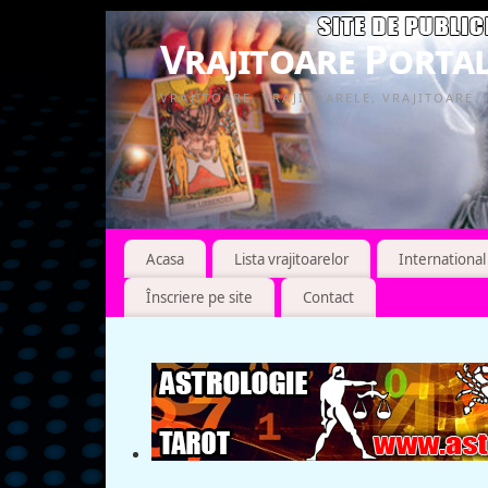
Vrajitoare Portal
VRAJITOARE, VRAJITOARELE, VRAJITOARE
Acasa
Lista vrajitoarelor
International
Înscriere pe site
Contact