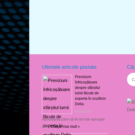
Ultimele articole postate
Cău
Previziuni
înfricoșătoare
despre sfârșitul
lumii făcute de
experta în ocultism
Delia
08/08/2026
Apocalipsa pare să fie tot mai aproape
de …
Citeşte mai mult »