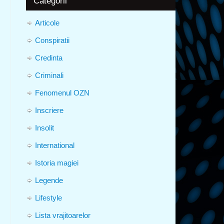
Categorii
Articole
Conspiratii
Credinta
Criminali
Fenomenul OZN
Inscriere
Insolit
International
Istoria magiei
Legende
Lifestyle
Lista vrajitoarelor