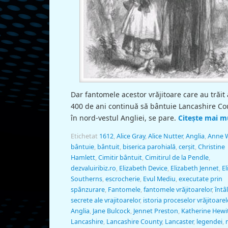
Dar fantomele acestor vrăjitoare care au trăi
400 de ani continuă să bântuie Lancashire Co
în nord-vestul Angliei, se pare.
Citește mai m
Etichetat
1612
,
Alice Gray
,
Alice Nutter
,
Anglia
,
Anne W
bântuie
,
bântuit
,
biserica parohială
,
cerșit
,
Christine
Hamlett
,
Cimitir bântuit
,
Cimitirul de la Pendle
,
dezvaluiribiz.ro
,
Elizabeth Device
,
Elizabeth Jennet
,
El
Southerns
,
escrocherie
,
Evul Mediu
,
executate prin
spânzurare
,
Fantomele
,
fantomele vrăjitoarelor
,
întâl
secrete ale vrajitoarelor
,
istoria proceselor vrăjitoarel
Anglia
,
Jane Bulcock
,
Jennet Preston
,
Katherine Hewi
Lancashire
,
Lancashire County
,
Lancaster
,
legendei
,