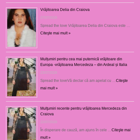
Vrăjitoarea Delia din Craiova
27/07/2026
Spread the love Vrăjitoarea Delia din Craiova este …
Citeşte mai mult »
Mulțumiri pentru cea mai puternică vrăjitoare din
Europa -vrăjitoarea Mercedeza – din Ardeal și Italia
23/07/2026
Spread the loveVă declar că am apelat cu …
Citeşte
mai mult »
Mulţumiri recente pentru vrăjitoarea Mercedeza din
Craiova
22/07/2026
În disperare de cauză, am ajuns în cele …
Citeşte mai
mult »