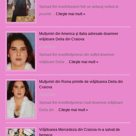
Spread the loveIntrasem într-un anturaj nefast al
jocurile …
Citeşte mai mult »
Mulțumiri din America și Italia adresate doamnei
vrăjitoare Delia din Craiova
07/08/2026
Spread the loveMulţumesc din suflet doamnei
vrăjitoare Delia …
Citeşte mai mult »
Mulţumiri din Roma primite de vrăjitoarea Delia din
Craiova
06/08/2026
Spread the loveMulţumesc mult doamnei vrăjitoare
Delia din …
Citeşte mai mult »
Vrăjitoarea Mercedeza din Craiova m-a salvat de
farmece