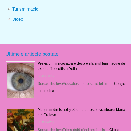
Turism magic
Video
Ultimele articole postate
Previziuni înfricoșătoare despre sfârșitul lumii făcute de
experta în ocultism Delia
08/08/2026
Spread the loveApocalipsa pare să fie tot mai …
Citeşte
mai mult »
Mulţumiri din Israel şi Spania adresate vrăjitoarei Maria
din Craiova
08/08/2026
Spread the lovePrima dată când am fost la …
Citeşte