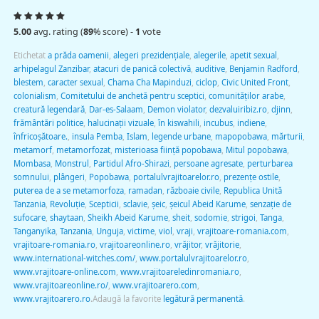
5.00
avg. rating (
89
% score) -
1
vote
Etichetat
a prăda oamenii
,
alegeri prezidenţiale
,
alegerile
,
apetit sexual
,
arhipelagul Zanzibar
,
atacuri de panică colectivă
,
auditive
,
Benjamin Radford
,
blestem
,
caracter sexual
,
Chama Cha Mapinduzi
,
ciclop
,
Civic United Front
,
colonialism
,
Comitetului de anchetă pentru sceptici
,
comunităţilor arabe
,
creatură legendară
,
Dar-es-Salaam
,
Demon violator
,
dezvaluiribiz.ro
,
djinn
,
frământări politice
,
halucinaţii vizuale
,
în kiswahili
,
incubus
,
indiene
,
înfricoşătoare.
,
insula Pemba
,
Islam
,
legende urbane
,
mapopobawa
,
mărturii
,
metamorf
,
metamorfozat
,
misterioasa fiinţă popobawa
,
Mitul popobawa
,
Mombasa
,
Monstrul
,
Partidul Afro-Shirazi
,
persoane agresate
,
perturbarea
somnului
,
plângeri
,
Popobawa
,
portalulvrajitoarelor.ro
,
prezenţe ostile
,
puterea de a se metamorfoza
,
ramadan
,
războaie civile
,
Republica Unită
Tanzania
,
Revoluţie
,
Scepticii
,
sclavie
,
şeic
,
şeicul Abeid Karume
,
senzaţie de
sufocare
,
shaytaan
,
Sheikh Abeid Karume
,
sheit
,
sodomie
,
strigoi
,
Tanga
,
Tanganyika
,
Tanzania
,
Unguja
,
victime
,
viol
,
vraji
,
vrajitoare-romania.com
,
vrajitoare-romania.ro
,
vrajitoareonline.ro
,
vrăjitor
,
vrăjitorie
,
www.international-witches.com/
,
www.portalulvrajitoarelor.ro
,
www.vrajitoare-online.com
,
www.vrajitoareledinromania.ro
,
www.vrajitoareonline.ro/
,
www.vrajitoarero.com
,
www.vrajitoarero.ro
.
Adaugă la favorite
legătură permanentă
.