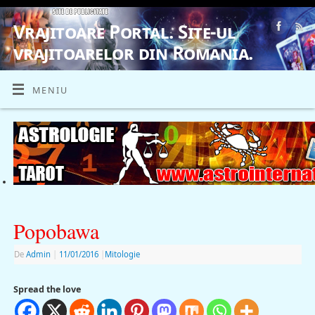
Vrajitoare Portal. Site-ul
vrajitoarelor din Romania.
VRAJITOARE, VRAJITOARELE, VRAJITOARE
MENIU
Popobawa
De
Admin
|
11/01/2016
|
Mitologie
Spread the love