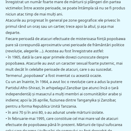
înregistrat un număr foarte mare de mărturii şi plângeri din partea
victimelor. Între aceste perioade, se poate întâmpla să nu se fi produs
niciun atac timp de mai mulţi ani.
Atacurile au progresat în general pe zone geografice: ele privesc în
primul rând un oraş sau un cartier, trece apoi la altul, şi aşa mai
departe.
Fiecare perioadă de atacuri efectuate de misterioasa fiinţă popobawa
pare să corespundă aproximativ unei perioade de frământări politice
(revoluţie, alegerile …). Acestea au fost înregistrate astfel:
• în 1965, dată la care apar primele dovezi cunoscute despre
popobawa. Atacurile au avut un caracter sexual foarte puternic, mai
mult decât în celelalte perioade de atacuri, care s-au suscedat.
Termenul „popobawa” a fost inventat cu această ocazie.
Cu un an înainte, în 1964, a avut loc o revoluţie care a adus la putere
Partidul Afro-Shirazi, în arhipelagul Zanzibar (pe atunci încă o ţară
independentă) şi masacrul a mulţi membri ai comunităţilor arabe şi
indiene; apoi la 26 aprilie, fuziunea dintre Tanganyika şi Zanzibar,
pentru a forma Republica Unită Tanzania.
• în anii 70 şi în anii 80, s-au adunat unele mărturii izolate.
• în februarie-mai 1995, care constituie cel mai mare val de atacuri
efectuate de popobawa până în prezent. Mărturii de tipul sufocarea
celui care doarme / tulburări ale somnului au fost deosebit de