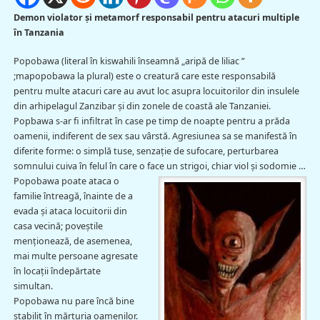
Demon violator şi metamorf responsabil pentru atacuri multiple
în Tanzania
Popobawa (literal în kiswahili înseamnă „aripă de liliac ”
;mapopobawa la plural) este o creatură care este responsabilă
pentru multe atacuri care au avut loc asupra locuitorilor din insulele
din arhipelagul Zanzibar şi din zonele de coastă ale Tanzaniei.
Popbawa s-ar fi infiltrat în case pe timp de noapte pentru a prăda
oamenii, indiferent de sex sau vârstă. Agresiunea sa se manifestă în
diferite forme: o simplă tuse, senzaţie de sufocare, perturbarea
somnului cuiva în felul în care o face un strigoi, chiar viol şi sodomie …
Popobawa poate ataca o
familie întreagă, înainte de a
evada şi ataca locuitorii din
casa vecină; poveştile
menţionează, de asemenea,
mai multe persoane agresate
în locaţii îndepărtate
simultan.
Popobawa nu pare încă bine
stabilit în mărturia oamenilor.