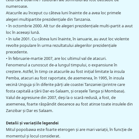
numeroase.
Atacurile au început cu câteva luni înainte de a avea loc primele
alegeri multipartite prezidenţiale din Tanzania.
• în octombrie 2000. Alt tur de alegeri prezidenţiale multi-partit a avut
loc în aceeaşi lună.
• în iulie 2001. Cu câteva luni înainte, în ianuarie, au avut loc violente
revolte populare în urma rezultatului alegerilor prezidenţiale
precedente.
• în februarie-martie 2007, are loc ultimul val de atacuri.
Fenomenul a cunoscut de-a lungul timpului, o expansiune în
creştere. Astfel, în timp ce atacurile au fost iniţial limitate la insula
Pemba, atacuri au fost raportate, de asemenea, în 1995, în insula
vecină Unguja şi în diferite părţi ale coastei Tanzaniei (printre care
fosta capitală a ţării Dar-es-Salaam, şi oraşele Tanga şi Mombasa).
Valul de agresiune din 2007, deşi la o scară redusă, a fost, de
asemenea, foarte răspândit deoarece au fost atinse toate insulele din
Zanzibar şi Dar es Salaam.
Detalii şi variaţiile legendei
Mitul popobawa este foarte eterogen şi are mari variaţii, în funcţie de
momentul şi locul considerat.