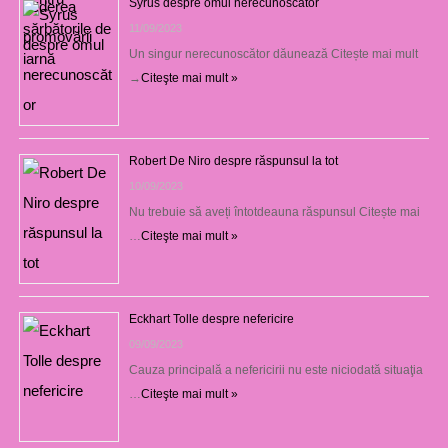
Syrus despre omul nerecunoscător
11/09/2023
Un singur nerecunoscător dăunează Citește mai mult
→
Citeşte mai mult »
Robert De Niro despre răspunsul la tot
10/09/2023
Nu trebuie să aveți întotdeauna răspunsul Citește mai
…
Citeşte mai mult »
Eckhart Tolle despre nefericire
09/09/2023
Cauza principală a nefericirii nu este niciodată situaţia
…
Citeşte mai mult »