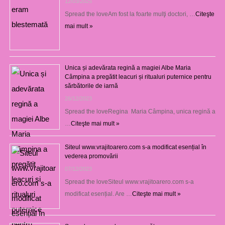
12/03/2025
Spread the loveAm fost la foarte mulţi doctori, …
Citeşte
mai mult »
Unica și adevărata regină a magiei Albe Maria
Câmpina a pregătit leacuri și ritualuri puternice pentru
sărbătorile de iarnă
26/12/2023
Spread the loveRegina Maria Câmpina, unica regină a
…
Citeşte mai mult »
Siteul www.vrajitoarero.com s-a modificat esențial în
vederea promovării
07/12/2023
Spread the loveSiteul www.vrajitoarero.com s-a
modificat esențial. Are …
Citeşte mai mult »