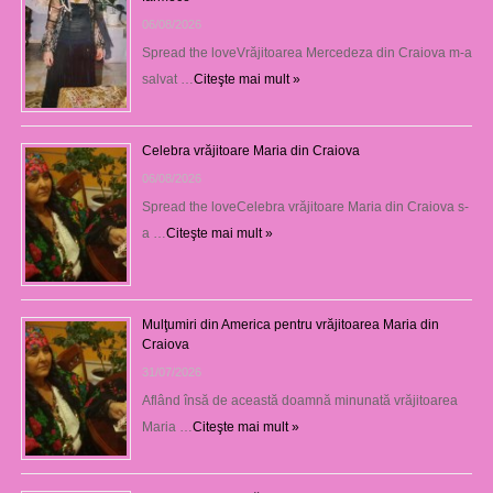
06/08/2026
Spread the loveVrăjitoarea Mercedeza din Craiova m-a
salvat …
Citeşte mai mult »
Celebra vrăjitoare Maria din Craiova
06/08/2026
Spread the loveCelebra vrăjitoare Maria din Craiova s-
a …
Citeşte mai mult »
Mulţumiri din America pentru vrăjitoarea Maria din
Craiova
31/07/2026
Aflând însă de această doamnă minunată vrăjitoarea
Maria …
Citeşte mai mult »