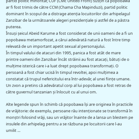
partid politic minoritar, CUF (Civic United Front) susţin că popobawa
ar fi fost trimis de către CCM (Chama Cha Mapinduzi), partid politic
dominant în scopul de a distrage atenţia locuitorilor din arhipelagul
Zanzibar de la următoarele alegeri prezidenţiale şi astfel de a păstra
puterea.
Însuşi şeicul Abeid Karume a fost considerat de unii oameni de a fi un
popobawa metamorfozat, a cărui adevărată natură a fost între timp
relevată de un important apetit sexual al personajului.
În timpul valului de atacuri din 1995, panica a fost atât de mare
printre oameni din Zanzibar încât străinii au fost atacaţi, bătuţi de o
mulţime isterică care i-a luat drept popobawa transformaţi. O
persoană a fost chiar ucisă în timpul revoltei, apoi mulţimea a
constatat că trupul nefericitului era într-adevăr, al unei fiinţe umane.
Un zvon a pretins că adevăratul corp al lui popobawa a fost retras de
către guvernul tanzanian şi înlocuit cu al unui om.
Alte legende spun în schimb că popobawa îşi are originea în practicile
de vrăjitorie: de exemplu, persoane rău intenţionate se transformă în
monştri folosind vrăji, sau un vrăjitor înainte de a lansa un blestem pe
insulele din arhipelag pentru a se răzbuna pe locuitorii care l-au
umilit …