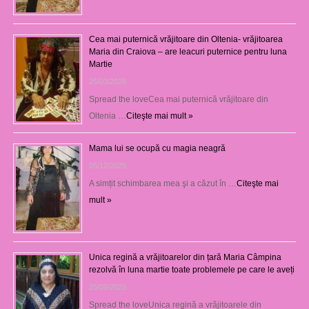
Cea mai puternică vrăjitoare din Oltenia- vrăjitoarea
Maria din Craiova – are leacuri puternice pentru luna
Martie
25/03/2026
Spread the loveCea mai puternică vrăjitoare din
Oltenia …
Citeşte mai mult »
Mama lui se ocupă cu magia neagră
05/12/2025
A simțit schimbarea mea şi a căzut în …
Citeşte mai
mult »
Unica regină a vrăjitoarelor din țară Maria Câmpina
rezolvă în luna martie toate problemele pe care le aveți
25/09/2025
Spread the loveUnica regină a vrăjitoarele din