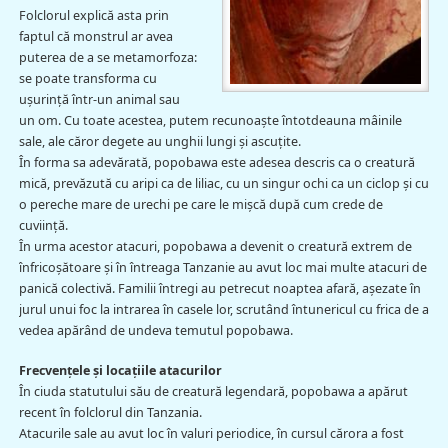
Folclorul explică asta prin
faptul că monstrul ar avea
puterea de a se metamorfoza:
se poate transforma cu
uşurinţă într-un animal sau
un om. Cu toate acestea, putem recunoaşte întotdeauna mâinile
sale, ale căror degete au unghii lungi şi ascuţite.
În forma sa adevărată, popobawa este adesea descris ca o creatură
mică, prevăzută cu aripi ca de liliac, cu un singur ochi ca un ciclop şi cu
o pereche mare de urechi pe care le mişcă după cum crede de
cuviinţă.
În urma acestor atacuri, popobawa a devenit o creatură extrem de
înfricoşătoare şi în întreaga Tanzanie au avut loc mai multe atacuri de
panică colectivă. Familii întregi au petrecut noaptea afară, aşezate în
jurul unui foc la intrarea în casele lor, scrutând întunericul cu frica de a
vedea apărând de undeva temutul popobawa.
Frecvenţele şi locaţiile atacurilor
În ciuda statutului său de creatură legendară, popobawa a apărut
recent în folclorul din Tanzania.
Atacurile sale au avut loc în valuri periodice, în cursul cărora a fost