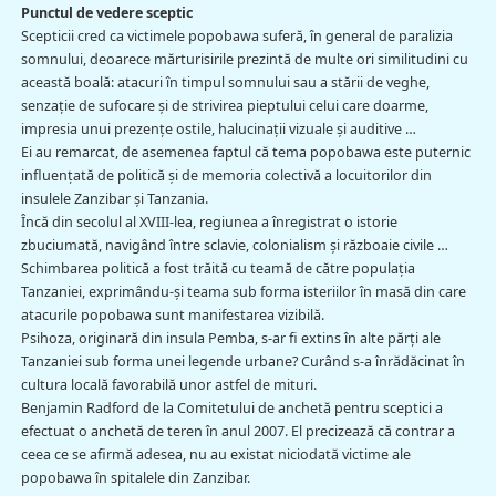
Punctul de vedere sceptic
Scepticii cred ca victimele popobawa suferă, în general de paralizia
somnului, deoarece mărturisirile prezintă de multe ori similitudini cu
această boală: atacuri în timpul somnului sau a stării de veghe,
senzaţie de sufocare şi de strivirea pieptului celui care doarme,
impresia unui prezenţe ostile, halucinaţii vizuale şi auditive …
Ei au remarcat, de asemenea faptul că tema popobawa este puternic
influenţată de politică şi de memoria colectivă a locuitorilor din
insulele Zanzibar şi Tanzania.
Încă din secolul al XVIII-lea, regiunea a înregistrat o istorie
zbuciumată, navigând între sclavie, colonialism şi războaie civile …
Schimbarea politică a fost trăită cu teamă de către populaţia
Tanzaniei, exprimându-şi teama sub forma isteriilor în masă din care
atacurile popobawa sunt manifestarea vizibilă.
Psihoza, originară din insula Pemba, s-ar fi extins în alte părţi ale
Tanzaniei sub forma unei legende urbane? Curând s-a înrădăcinat în
cultura locală favorabilă unor astfel de mituri.
Benjamin Radford de la Comitetului de anchetă pentru sceptici a
efectuat o anchetă de teren în anul 2007. El precizează că contrar a
ceea ce se afirmă adesea, nu au existat niciodată victime ale
popobawa în spitalele din Zanzibar.