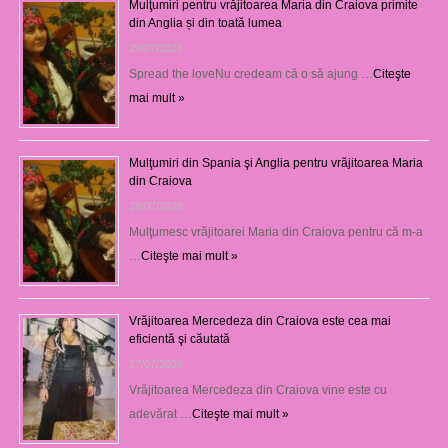
Mulţumiri pentru vrăjitoarea Maria din Craiova primite
din Anglia și din toată lumea
29/07/2026
Spread the loveNu credeam că o să ajung …
Citeşte
mai mult »
Mulţumiri din Spania şi Anglia pentru vrăjitoarea Maria
din Craiova
28/07/2026
Mulţumesc vrăjitoarei Maria din Craiova pentru că m-a
…
Citeşte mai mult »
Vrăjitoarea Mercedeza din Craiova este cea mai
eficientă şi căutată
27/07/2026
Vrăjitoarea Mercedeza din Craiova vine este cu
adevărat …
Citeşte mai mult »