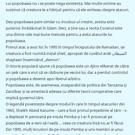
Lui popobawa nu i se poate nega existenţa. Mai multe victime au
susţinut că creatura le-a hărţuit pentru că ele vorbeau despre atacuri.
Deşi popobawa pare similar cu incubus-ul creştin, acesta este
puternic înrădăcinat în Islam. Deci, a ţine sau a recita Coranul este
una dintre cele mai bune metode pentru a evita atacurile lui
popobawa.
Primul atac a avut loc în 1995 în timpul începutului de Ramadan, iar
creatura a fost numită iniţial sheit, apropiat de cuvâtul arab الشيطان
shaytaan însemnând „demon”.
O istorie populară spune că popobawa este un djinn eliberat de către
un şeik care a vrut să se răzbune pe vecinii lui, dar a pierdut controlul
şi popobawa a devenit apoi liberul-arbitru.
Popobawa este, de asemenea, inseparabil de politica din Tanzania şi
Zanzibar, şi se amestecă adesea cu diferite teorii conspirative care
implică guvernul ţării.
O legendă povesteşte despre modul în care în timpul atacurilor din
1965, Sheikh Abeid Karume – care a fost primul preşedinte al ţării – s-
a deplasat în persoană pe insula Pemba şi l-ar fi provocat pe
popobawa de a veni să-l vadă … ceea ce creatura însă nu ar fi făcut.
Din 1995, mulţi locuitori de pe insula Pemba şi unii membri ai unui