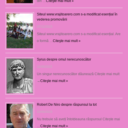
din …
Citeşte mai mult »
Siteul www.vrajitoarero.com s-a modificat esențial în
vederea promovării
07/12/2023
Siteul www.vrajitoarero.com s-a modificat esențial. Are
o formă …
Citeşte mai mult »
Syrus despre omul nerecunoscător
11/09/2023
Un singur nerecunoscător dăunează Citește mai mult
→
Citeşte mai mult »
Robert De Niro despre răspunsul la tot
10/09/2023
Nu trebuie să aveți întotdeauna răspunsul Citește mai
…
Citeşte mai mult »