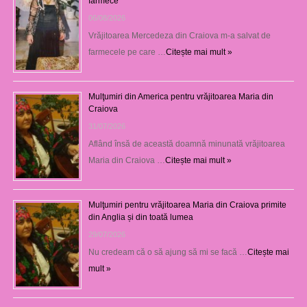
farmece
06/08/2026
Vrăjitoarea Mercedeza din Craiova m-a salvat de
farmecele pe care …
Citește mai mult »
Mulţumiri din America pentru vrăjitoarea Maria din
Craiova
31/07/2026
Aflând însă de această doamnă minunată vrăjitoarea
Maria din Craiova …
Citește mai mult »
Mulţumiri pentru vrăjitoarea Maria din Craiova primite
din Anglia și din toată lumea
29/07/2026
Nu credeam că o să ajung să mi se facă …
Citește mai
mult »