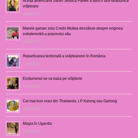
Actrița americană Sarah Jessica Parker a avut o stră-străbunică
vrăjitoare
03/08/2021
Marele şaman zulu Credo Mutwa dezvăluie despre originea
extraterestră a poporului său
14/06/2021
Repartizarea teritorială a vrăjitoarelor în România
12/10/2020
Ecoturismul se va baza pe vrăjitorie
01/02/2019
Cel mai bun vraci din Thailanda, LP Kalong sau Garlong
03/04/2018
Magia în Uganda
28/02/2017