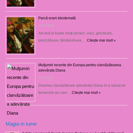
Parcă eram blestemată
12/03/2025
Am fost la foarte mulţi doctori, vraci, ghicitoare,
prezicătoare, tămăduitoare, …
Citește mai mult »
Mulţumiri recente din Europa pentru clarvăzătoarea
adevărata Diana
29/01/2021
Doamna clarvăzătoare adevărata Diana m-a salvat de
farmecele pe care …
Citește mai mult »
Magia in lume