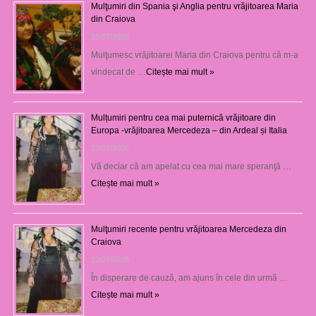
Mulţumiri din Spania şi Anglia pentru vrăjitoarea Maria
din Craiova
28/07/2026
Mulţumesc vrăjitoarei Maria din Craiova pentru că m-a
vindecat de …
Citește mai mult »
Mulțumiri pentru cea mai puternică vrăjitoare din
Europa -vrăjitoarea Mercedeza – din Ardeal și Italia
23/07/2026
Vă declar că am apelat cu cea mai mare speranţă …
Citește mai mult »
Mulţumiri recente pentru vrăjitoarea Mercedeza din
Craiova
22/07/2026
În disperare de cauză, am ajuns în cele din urmă …
Citește mai mult »