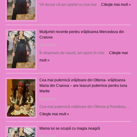
Vă declar că am apelat cu cea mai …
Citeşte mai mult »
Mulţumiri recente pentru vrăjitoarea Mercedeza din
Craiova
22/07/2026
În disperare de cauză, am ajuns în cele …
Citeşte mai
mult »
Cea mai puternică vrăjitoare din Oltenia- vrăjitoarea
Maria din Craiova – are leacuri puternice pentru luna
Martie
25/03/2026
Cea mai puternică vrăjitoare din Oltenia și România, …
Citeşte mai mult »
Mama lui se ocupă cu magia neagră
05/12/2025