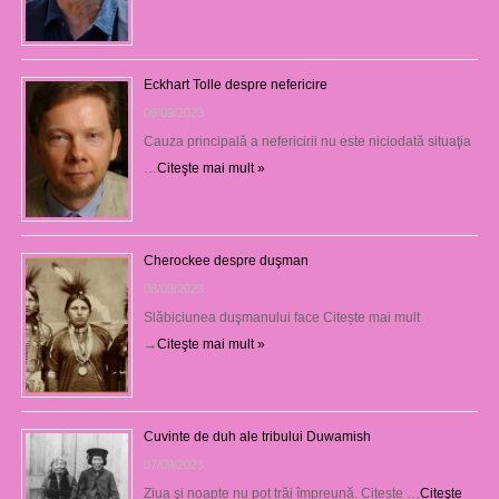
Eckhart Tolle despre nefericire
09/09/2023
Cauza principală a nefericirii nu este niciodată situaţia
…
Citeşte mai mult »
Cherockee despre duşman
08/09/2023
Slăbiciunea duşmanului face Citește mai mult
→
Citeşte mai mult »
Cuvinte de duh ale tribului Duwamish
07/09/2023
Ziua şi noapte nu pot trăi împreună. Citește …
Citeşte