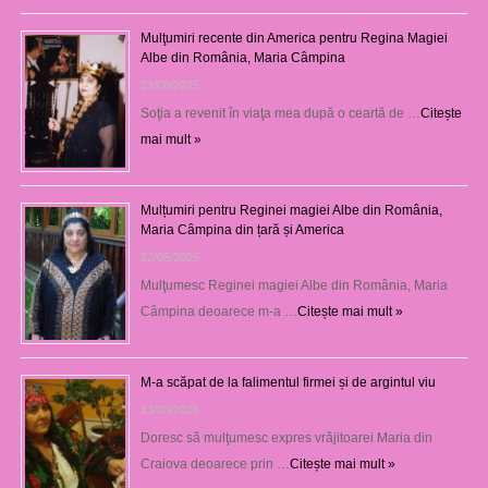
Mulţumiri recente din America pentru Regina Magiei
Albe din România, Maria Câmpina
23/08/2025
Soţia a revenit în viaţa mea după o ceartă de …
Citește
mai mult »
Mulțumiri pentru Reginei magiei Albe din România,
Maria Câmpina din țară și America
22/05/2025
Mulţumesc Reginei magiei Albe din România, Maria
Câmpina deoarece m-a …
Citește mai mult »
M-a scăpat de la falimentul firmei și de argintul viu
13/03/2025
Doresc să mulţumesc expres vrăjitoarei Maria din
Craiova deoarece prin …
Citește mai mult »