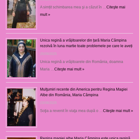
A simțit schimbarea mea şi a căzut în …
Citeşte mai
mult »
Unica regină a vrăjitoarelor din țară Maria Câmpina
rezolvă în luna martie toate problemele pe care le aveți
25/09/2025
Unica regină a vrăjitoarele din România, doamna
Maria …
Citeşte mai mult »
Mulţumiri recente din America pentru Regina Magiei
Albe din România, Maria Câmpina
23/08/2025
Soţia a revenit în viaţa mea după o …
Citeşte mai mult »
Regina magiei albe Maria Câmpina este unica regină