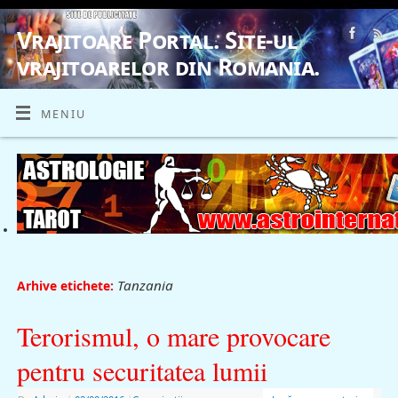
Vrajitoare Portal. Site-ul
vrajitoarelor din Romania.
VRAJITOARE, VRAJITOARELE, VRAJITOARE
MENIU
Tanzania
Arhive etichete:
Terorismul, o mare provocare
pentru securitatea lumii