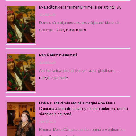
M-a scăpat de la falimentul firmei și de argintul viu
13/03/2025
Doresc să mulţumesc expres vrăjitoarei Maria din
Craiova …
Citeşte mai mult »
Parcă eram blestemată
12/03/2025
Am fost la foarte mulţi doctori, vraci, ghicitoare, …
Citeşte mai mult »
Unica și adevărata regină a magiei Albe Maria
Câmpina a pregătit leacuri și ritualuri puternice pentru
sărbătorile de iarnă
26/12/2023
Regina Maria Câmpina, unica regină a vrăjitoarelor