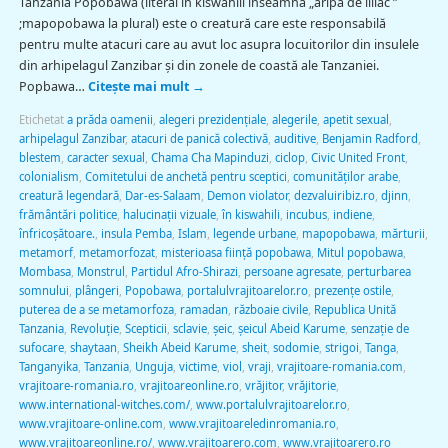
Tanzania Popobawa (literal în kiswahili înseamnă „aripă de liliac ”
;mapopobawa la plural) este o creatură care este responsabilă
pentru multe atacuri care au avut loc asupra locuitorilor din insulele
din arhipelagul Zanzibar şi din zonele de coastă ale Tanzaniei.
Popbawa…
Citește mai mult
→
Etichetat
a prăda oamenii
,
alegeri prezidenţiale
,
alegerile
,
apetit sexual
,
arhipelagul Zanzibar
,
atacuri de panică colectivă
,
auditive
,
Benjamin Radford
,
blestem
,
caracter sexual
,
Chama Cha Mapinduzi
,
ciclop
,
Civic United Front
,
colonialism
,
Comitetului de anchetă pentru sceptici
,
comunităţilor arabe
,
creatură legendară
,
Dar-es-Salaam
,
Demon violator
,
dezvaluiribiz.ro
,
djinn
,
frământări politice
,
halucinaţii vizuale
,
în kiswahili
,
incubus
,
indiene
,
înfricoşătoare.
,
insula Pemba
,
Islam
,
legende urbane
,
mapopobawa
,
mărturii
,
metamorf
,
metamorfozat
,
misterioasa fiinţă popobawa
,
Mitul popobawa
,
Mombasa
,
Monstrul
,
Partidul Afro-Shirazi
,
persoane agresate
,
perturbarea
somnului
,
plângeri
,
Popobawa
,
portalulvrajitoarelor.ro
,
prezenţe ostile
,
puterea de a se metamorfoza
,
ramadan
,
războaie civile
,
Republica Unită
Tanzania
,
Revoluţie
,
Scepticii
,
sclavie
,
şeic
,
şeicul Abeid Karume
,
senzaţie de
sufocare
,
shaytaan
,
Sheikh Abeid Karume
,
sheit
,
sodomie
,
strigoi
,
Tanga
,
Tanganyika
,
Tanzania
,
Unguja
,
victime
,
viol
,
vraji
,
vrajitoare-romania.com
,
vrajitoare-romania.ro
,
vrajitoareonline.ro
,
vrăjitor
,
vrăjitorie
,
www.international-witches.com/
,
www.portalulvrajitoarelor.ro
,
www.vrajitoare-online.com
,
www.vrajitoareledinromania.ro
,
www.vrajitoareonline.ro/
,
www.vrajitoarero.com
,
www.vrajitoarero.ro