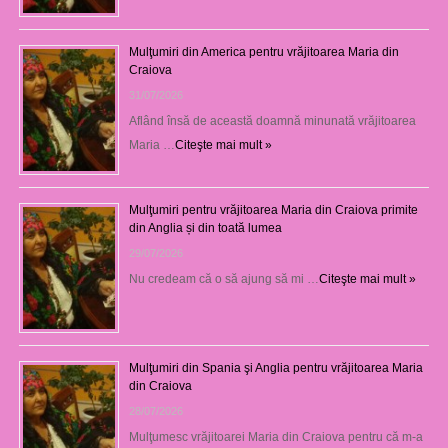
Mulţumiri din America pentru vrăjitoarea Maria din
Craiova
31/07/2026
Aflând însă de această doamnă minunată vrăjitoarea
Maria …
Citeşte mai mult »
Mulţumiri pentru vrăjitoarea Maria din Craiova primite
din Anglia și din toată lumea
29/07/2026
Nu credeam că o să ajung să mi …
Citeşte mai mult »
Mulţumiri din Spania şi Anglia pentru vrăjitoarea Maria
din Craiova
28/07/2026
Mulţumesc vrăjitoarei Maria din Craiova pentru că m-a