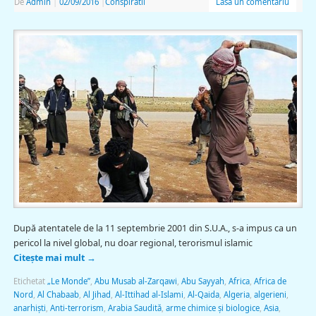
De
Admin
|
02/09/2016
|
Conspiratii
Lasă un comentariu
După atentatele de la 11 septembrie 2001 din S.U.A., s-a impus ca un
pericol la nivel global, nu doar regional, terorismul islamic
Citește mai mult
→
Etichetat
„Le Monde”
,
Abu Musab al-Zarqawi
,
Abu Sayyah
,
Africa
,
Africa de
Nord
,
Al Chabaab
,
Al Jihad
,
Al-Ittihad al-Islami
,
Al-Qaida
,
Algeria
,
algerieni
,
anarhişti
,
Anti-terrorism
,
Arabia Saudită
,
arme chimice şi biologice
,
Asia
,