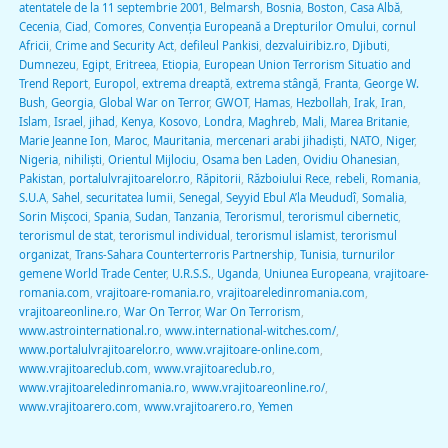
atentatele de la 11 septembrie 2001
,
Belmarsh
,
Bosnia
,
Boston
,
Casa Albă
,
Cecenia
,
Ciad
,
Comores
,
Convenţia Europeană a Drepturilor Omului
,
cornul
Africii
,
Crime and Security Act
,
defileul Pankisi
,
dezvaluiribiz.ro
,
Djibuti
,
Dumnezeu
,
Egipt
,
Eritreea
,
Etiopia
,
European Union Terrorism Situatio and
Trend Report
,
Europol
,
extrema dreaptă
,
extrema stângă
,
Franta
,
George W.
Bush
,
Georgia
,
Global War on Terror
,
GWOT
,
Hamas
,
Hezbollah
,
Irak
,
Iran
,
Islam
,
Israel
,
jihad
,
Kenya
,
Kosovo
,
Londra
,
Maghreb
,
Mali
,
Marea Britanie
,
Marie Jeanne Ion
,
Maroc
,
Mauritania
,
mercenari arabi jihadişti
,
NATO
,
Niger
,
Nigeria
,
nihilişti
,
Orientul Mijlociu
,
Osama ben Laden
,
Ovidiu Ohanesian
,
Pakistan
,
portalulvrajitoarelor.ro
,
Răpitorii
,
Războiului Rece
,
rebeli
,
Romania
,
S.U.A
,
Sahel
,
securitatea lumii
,
Senegal
,
Seyyid Ebul A’la Meududî
,
Somalia
,
Sorin Mişcoci
,
Spania
,
Sudan
,
Tanzania
,
Terorismul
,
terorismul cibernetic
,
terorismul de stat
,
terorismul individual
,
terorismul islamist
,
terorismul
organizat
,
Trans-Sahara Counterterroris Partnership
,
Tunisia
,
turnurilor
gemene World Trade Center
,
U.R.S.S.
,
Uganda
,
Uniunea Europeana
,
vrajitoare-
romania.com
,
vrajitoare-romania.ro
,
vrajitoareledinromania.com
,
vrajitoareonline.ro
,
War On Terror
,
War On Terrorism
,
www.astrointernational.ro
,
www.international-witches.com/
,
www.portalulvrajitoarelor.ro
,
www.vrajitoare-online.com
,
www.vrajitoareclub.com
,
www.vrajitoareclub.ro
,
www.vrajitoareledinromania.ro
,
www.vrajitoareonline.ro/
,
www.vrajitoarero.com
,
www.vrajitoarero.ro
,
Yemen