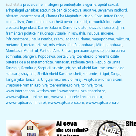
Etichetat
a prăda oamenii
,
alegeri prezidenţiale
,
alegerile
,
apetit sexual
,
arhipelagul Zanzibar
,
atacuri de panică colectivă
,
auditive
,
Benjamin Radford
,
blestem
,
caracter sexual
,
Chama Cha Mapinduzi
,
ciclop
,
Civic United Front
,
colonialism
,
Comitetului de anchetă pentru sceptici
,
comunităţilor arabe
,
creatură legendară
,
Dar-es-Salaam
,
Demon violator
,
dezvaluiribiz.ro
,
djinn
,
frământări politice
,
halucinaţii vizuale
,
în kiswahili
,
incubus
,
indiene
,
înfricoşătoare.
,
insula Pemba
,
Islam
,
legende urbane
,
mapopobawa
,
mărturii
,
metamorf
,
metamorfozat
,
misterioasa fiinţă popobawa
,
Mitul popobawa
,
Mombasa
,
Monstrul
,
Partidul Afro-Shirazi
,
persoane agresate
,
perturbarea
somnului
,
plângeri
,
Popobawa
,
portalulvrajitoarelor.ro
,
prezenţe ostile
,
puterea de a se metamorfoza
,
ramadan
,
războaie civile
,
Republica Unită
Tanzania
,
Revoluţie
,
Scepticii
,
sclavie
,
şeic
,
şeicul Abeid Karume
,
senzaţie de
sufocare
,
shaytaan
,
Sheikh Abeid Karume
,
sheit
,
sodomie
,
strigoi
,
Tanga
,
Tanganyika
,
Tanzania
,
Unguja
,
victime
,
viol
,
vraji
,
vrajitoare-romania.com
,
vrajitoare-romania.ro
,
vrajitoareonline.ro
,
vrăjitor
,
vrăjitorie
,
www.international-witches.com/
,
www.portalulvrajitoarelor.ro
,
www.vrajitoare-online.com
,
www.vrajitoareledinromania.ro
,
www.vrajitoareonline.ro/
,
www.vrajitoarero.com
,
www.vrajitoarero.ro