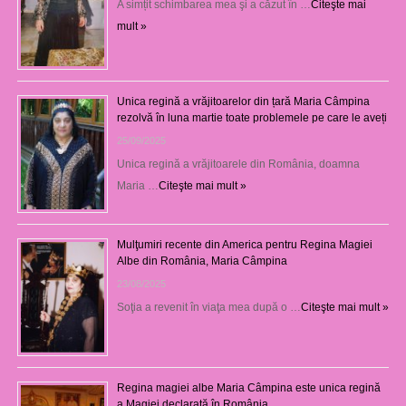
A simțit schimbarea mea şi a căzut în …
Citeşte mai
mult »
Unica regină a vrăjitoarelor din țară Maria Câmpina
rezolvă în luna martie toate problemele pe care le aveți
25/09/2025
Unica regină a vrăjitoarele din România, doamna
Maria …
Citeşte mai mult »
Mulţumiri recente din America pentru Regina Magiei
Albe din România, Maria Câmpina
23/08/2025
Soţia a revenit în viaţa mea după o …
Citeşte mai mult »
Regina magiei albe Maria Câmpina este unica regină
a Magiei declarată în România