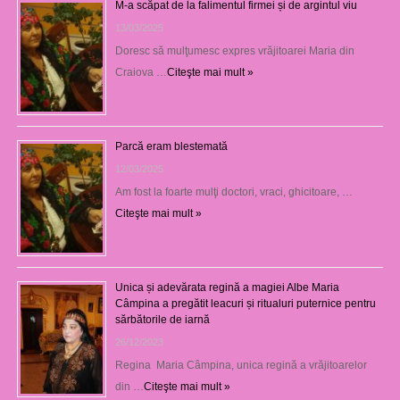
M-a scăpat de la falimentul firmei și de argintul viu
13/03/2025
Doresc să mulţumesc expres vrăjitoarei Maria din
Craiova …
Citeşte mai mult »
Parcă eram blestemată
12/03/2025
Am fost la foarte mulţi doctori, vraci, ghicitoare, …
Citeşte mai mult »
Unica și adevărata regină a magiei Albe Maria
Câmpina a pregătit leacuri și ritualuri puternice pentru
sărbătorile de iarnă
26/12/2023
Regina Maria Câmpina, unica regină a vrăjitoarelor
din …
Citeşte mai mult »