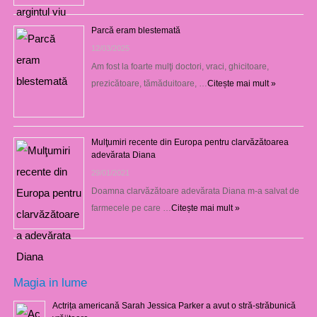
Parcă eram blestemată
12/03/2025
Am fost la foarte mulţi doctori, vraci, ghicitoare,
prezicătoare, tămăduitoare, …
Citește mai mult »
Mulţumiri recente din Europa pentru clarvăzătoarea
adevărata Diana
29/01/2021
Doamna clarvăzătoare adevărata Diana m-a salvat de
farmecele pe care …
Citește mai mult »
Magia in lume
Actrița americană Sarah Jessica Parker a avut o stră-străbunică