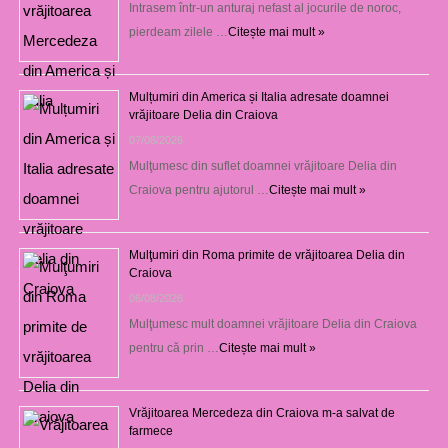
Intrasem într-un anturaj nefast al jocurile de noroc,
pierdeam zilele …
Citește mai mult »
Mulțumiri din America și Italia adresate doamnei
vrăjitoare Delia din Craiova
07/08/2026
Mulţumesc din suflet doamnei vrăjitoare Delia din
Craiova pentru ajutorul …
Citește mai mult »
Mulţumiri din Roma primite de vrăjitoarea Delia din
Craiova
06/08/2026
Mulţumesc mult doamnei vrăjitoare Delia din Craiova
pentru că prin …
Citește mai mult »
Vrăjitoarea Mercedeza din Craiova m-a salvat de
farmece