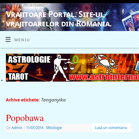
Vrajitoare Portal. Site-ul
vrajitoarelor din Romania.
VRAJITOARE, VRAJITOARELE, VRAJITOARE
MENIU
Tanganyika
Arhive etichete:
Popobawa
De
Admin
|
11/01/2016
|
Mitologie
Lasă un comentariu