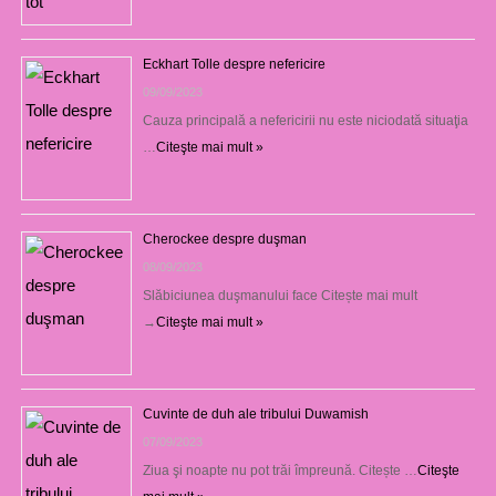
Eckhart Tolle despre nefericire
09/09/2023
Cauza principală a nefericirii nu este niciodată situaţia
…
Citeşte mai mult »
Cherockee despre duşman
08/09/2023
Slăbiciunea duşmanului face Citește mai mult
→
Citeşte mai mult »
Cuvinte de duh ale tribului Duwamish
07/09/2023
Ziua şi noapte nu pot trăi împreună. Citește …
Citeşte