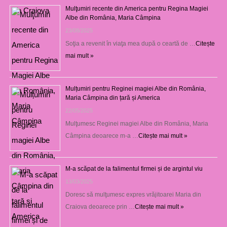
Mulţumiri recente din America pentru Regina Magiei
Albe din România, Maria Câmpina
23/08/2025
Soţia a revenit în viaţa mea după o ceartă de …
Citește
mai mult »
Mulțumiri pentru Reginei magiei Albe din România,
Maria Câmpina din țară și America
22/05/2025
Mulţumesc Reginei magiei Albe din România, Maria
Câmpina deoarece m-a …
Citește mai mult »
M-a scăpat de la falimentul firmei și de argintul viu
13/03/2025
Doresc să mulţumesc expres vrăjitoarei Maria din
Craiova deoarece prin …
Citește mai mult »