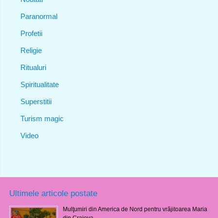
Paranormal
Profetii
Religie
Ritualuri
Spiritualitate
Superstitii
Turism magic
Video
Ultimele articole postate
Mulţumiri din America de Nord pentru vrăjitoarea Maria
din Craiova