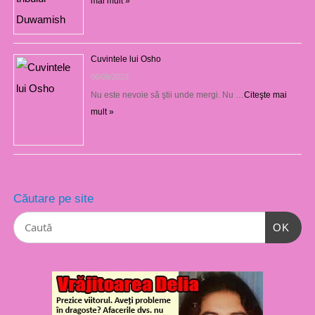
mai mult »
Cuvintele lui Osho
06/09/2023
Nu este nevoie să ştii unde mergi. Nu …
Citeşte mai
mult »
Căutare pe site
OK