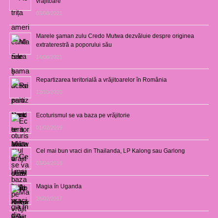
vrăjitoare
03/08/2021
Marele şaman zulu Credo Mutwa dezvăluie despre originea
extraterestră a poporului său
14/06/2021
Repartizarea teritorială a vrăjitoarelor în România
12/10/2020
Ecoturismul se va baza pe vrăjitorie
01/02/2019
Cel mai bun vraci din Thailanda, LP Kalong sau Garlong
03/04/2018
Magia în Uganda
28/02/2017