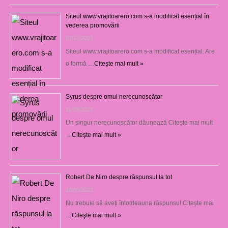
Siteul www.vrajitoarero.com s-a modificat esențial în
vederea promovării
07/12/2023
Siteul www.vrajitoarero.com s-a modificat esențial. Are
o formă …
Citeşte mai mult »
Syrus despre omul nerecunoscător
11/09/2023
Un singur nerecunoscător dăunează Citește mai mult
→
Citeşte mai mult »
Robert De Niro despre răspunsul la tot
10/09/2023
Nu trebuie să aveți întotdeauna răspunsul Citește mai
…
Citeşte mai mult »