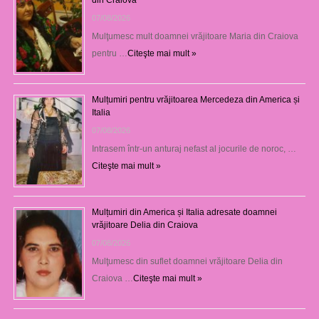
07/08/2026
Mulţumesc mult doamnei vrăjitoare Maria din Craiova
pentru …
Citeşte mai mult »
Mulțumiri pentru vrăjitoarea Mercedeza din America și
Italia
07/08/2026
Intrasem într-un anturaj nefast al jocurile de noroc, …
Citeşte mai mult »
Mulțumiri din America și Italia adresate doamnei
vrăjitoare Delia din Craiova
07/08/2026
Mulţumesc din suflet doamnei vrăjitoare Delia din
Craiova …
Citeşte mai mult »