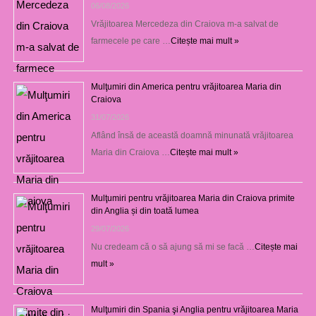
06/08/2026
Vrăjitoarea Mercedeza din Craiova m-a salvat de
farmecele pe care …
Citește mai mult »
Mulţumiri din America pentru vrăjitoarea Maria din
Craiova
31/07/2026
Aflând însă de această doamnă minunată vrăjitoarea
Maria din Craiova …
Citește mai mult »
Mulţumiri pentru vrăjitoarea Maria din Craiova primite
din Anglia și din toată lumea
29/07/2026
Nu credeam că o să ajung să mi se facă …
Citește mai
mult »
Mulţumiri din Spania şi Anglia pentru vrăjitoarea Maria