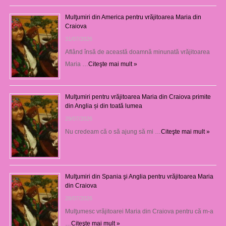
Mulţumiri din America pentru vrăjitoarea Maria din
Craiova
31/07/2026
Aflând însă de această doamnă minunată vrăjitoarea
Maria …
Citeşte mai mult »
Mulţumiri pentru vrăjitoarea Maria din Craiova primite
din Anglia și din toată lumea
29/07/2026
Nu credeam că o să ajung să mi …
Citeşte mai mult »
Mulţumiri din Spania şi Anglia pentru vrăjitoarea Maria
din Craiova
28/07/2026
Mulţumesc vrăjitoarei Maria din Craiova pentru că m-a
…
Citeşte mai mult »