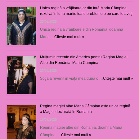
Unica regină a vrăjitoarelor din țară Maria Câmpina
rezolvă în luna martie toate problemele pe care le aveți
25/09/2025
Unica regină a vrăjitoarele din România, doamna
Maria …
Citeşte mai mult »
Mulţumiri recente din America pentru Regina Magiei
Albe din România, Maria Câmpina
23/08/2025
Soţia a revenit în viaţa mea după o …
Citeşte mai mult »
Regina magiei albe Maria Câmpina este unica regină
a Magiei declarată în România
16/07/2025
Regina magiei albe din România, doamna Maria
Câmpina, …
Citeşte mai mult »