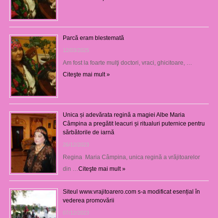
Parcă eram blestemată
12/03/2025
Am fost la foarte mulţi doctori, vraci, ghicitoare, …
Citeşte mai mult »
Unica și adevărata regină a magiei Albe Maria
Câmpina a pregătit leacuri și ritualuri puternice pentru
sărbătorile de iarnă
26/12/2023
Regina Maria Câmpina, unica regină a vrăjitoarelor
din …
Citeşte mai mult »
Siteul www.vrajitoarero.com s-a modificat esențial în
vederea promovării
07/12/2023