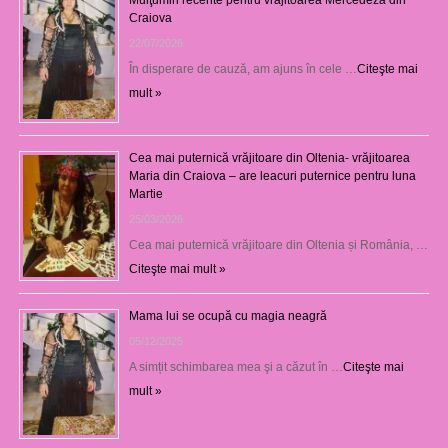
Craiova
22/07/2026
În disperare de cauză, am ajuns în cele …
Citeşte mai
mult »
Cea mai puternică vrăjitoare din Oltenia- vrăjitoarea
Maria din Craiova – are leacuri puternice pentru luna
Martie
25/03/2026
Cea mai puternică vrăjitoare din Oltenia și România, …
Citeşte mai mult »
Mama lui se ocupă cu magia neagră
05/12/2025
A simțit schimbarea mea şi a căzut în …
Citeşte mai
mult »