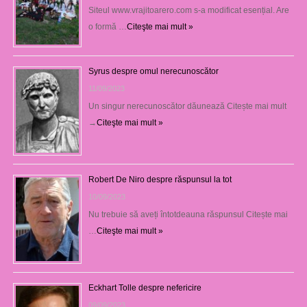
Siteul www.vrajitoarero.com s-a modificat esențial. Are
o formă …
Citeşte mai mult »
Syrus despre omul nerecunoscător
11/09/2023
Un singur nerecunoscător dăunează Citește mai mult
→
Citeşte mai mult »
Robert De Niro despre răspunsul la tot
10/09/2023
Nu trebuie să aveți întotdeauna răspunsul Citește mai
…
Citeşte mai mult »
Eckhart Tolle despre nefericire
09/09/2023