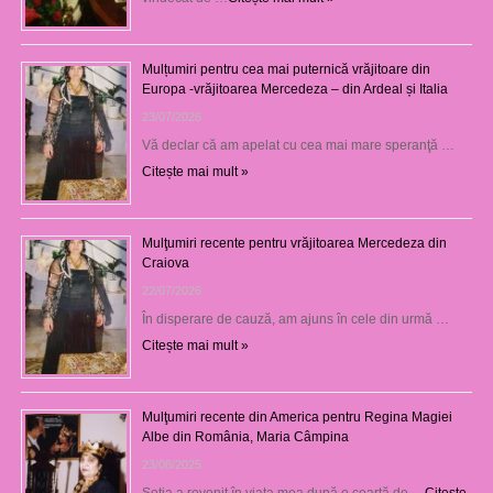
Mulțumiri pentru cea mai puternică vrăjitoare din
Europa -vrăjitoarea Mercedeza – din Ardeal și Italia
23/07/2026
Vă declar că am apelat cu cea mai mare speranţă …
Citește mai mult »
Mulţumiri recente pentru vrăjitoarea Mercedeza din
Craiova
22/07/2026
În disperare de cauză, am ajuns în cele din urmă …
Citește mai mult »
Mulţumiri recente din America pentru Regina Magiei
Albe din România, Maria Câmpina
23/08/2025
Soţia a revenit în viaţa mea după o ceartă de …
Citește