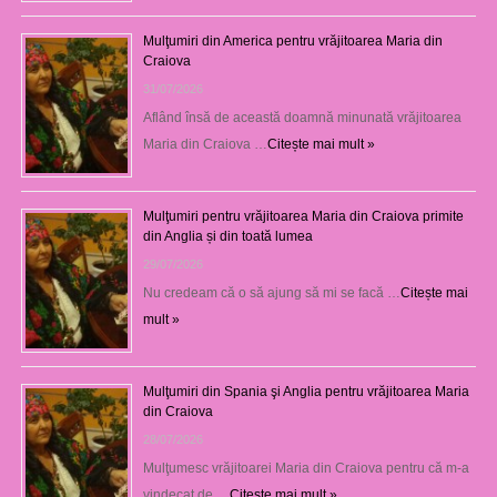
Mulţumiri din America pentru vrăjitoarea Maria din
Craiova
31/07/2026
Aflând însă de această doamnă minunată vrăjitoarea
Maria din Craiova …
Citește mai mult »
Mulţumiri pentru vrăjitoarea Maria din Craiova primite
din Anglia și din toată lumea
29/07/2026
Nu credeam că o să ajung să mi se facă …
Citește mai
mult »
Mulţumiri din Spania şi Anglia pentru vrăjitoarea Maria
din Craiova
28/07/2026
Mulţumesc vrăjitoarei Maria din Craiova pentru că m-a
vindecat de …
Citește mai mult »