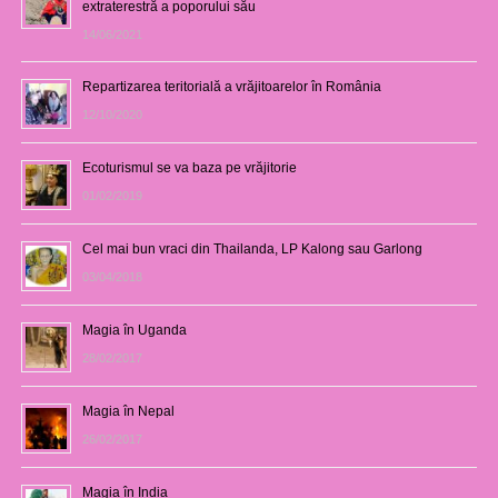
extraterestră a poporului său
14/06/2021
Repartizarea teritorială a vrăjitoarelor în România
12/10/2020
Ecoturismul se va baza pe vrăjitorie
01/02/2019
Cel mai bun vraci din Thailanda, LP Kalong sau Garlong
03/04/2018
Magia în Uganda
28/02/2017
Magia în Nepal
26/02/2017
Magia în India