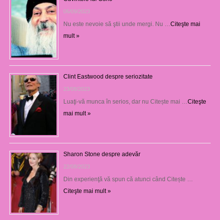
06/09/2023
Nu este nevoie să ştii unde mergi. Nu …
Citeşte mai
mult »
Clint Eastwood despre seriozitate
23/08/2023
Luaţi-vă munca în serios, dar nu Citește mai …
Citeşte
mai mult »
Sharon Stone despre adevăr
22/08/2023
Din experienţă vă spun că atunci când Citește …
Citeşte mai mult »