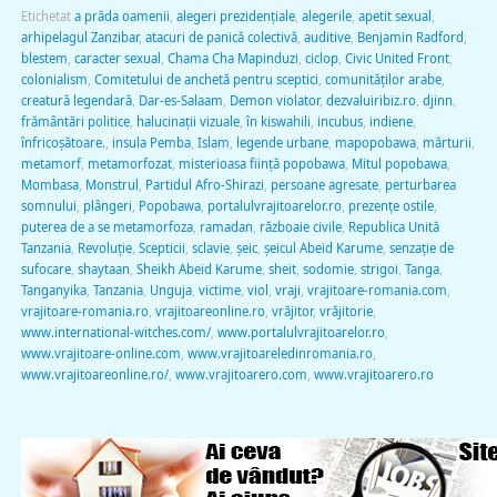
Etichetat
a prăda oamenii
,
alegeri prezidenţiale
,
alegerile
,
apetit sexual
,
arhipelagul Zanzibar
,
atacuri de panică colectivă
,
auditive
,
Benjamin Radford
,
blestem
,
caracter sexual
,
Chama Cha Mapinduzi
,
ciclop
,
Civic United Front
,
colonialism
,
Comitetului de anchetă pentru sceptici
,
comunităţilor arabe
,
creatură legendară
,
Dar-es-Salaam
,
Demon violator
,
dezvaluiribiz.ro
,
djinn
,
frământări politice
,
halucinaţii vizuale
,
în kiswahili
,
incubus
,
indiene
,
înfricoşătoare.
,
insula Pemba
,
Islam
,
legende urbane
,
mapopobawa
,
mărturii
,
metamorf
,
metamorfozat
,
misterioasa fiinţă popobawa
,
Mitul popobawa
,
Mombasa
,
Monstrul
,
Partidul Afro-Shirazi
,
persoane agresate
,
perturbarea
somnului
,
plângeri
,
Popobawa
,
portalulvrajitoarelor.ro
,
prezenţe ostile
,
puterea de a se metamorfoza
,
ramadan
,
războaie civile
,
Republica Unită
Tanzania
,
Revoluţie
,
Scepticii
,
sclavie
,
şeic
,
şeicul Abeid Karume
,
senzaţie de
sufocare
,
shaytaan
,
Sheikh Abeid Karume
,
sheit
,
sodomie
,
strigoi
,
Tanga
,
Tanganyika
,
Tanzania
,
Unguja
,
victime
,
viol
,
vraji
,
vrajitoare-romania.com
,
vrajitoare-romania.ro
,
vrajitoareonline.ro
,
vrăjitor
,
vrăjitorie
,
www.international-witches.com/
,
www.portalulvrajitoarelor.ro
,
www.vrajitoare-online.com
,
www.vrajitoareledinromania.ro
,
www.vrajitoareonline.ro/
,
www.vrajitoarero.com
,
www.vrajitoarero.ro