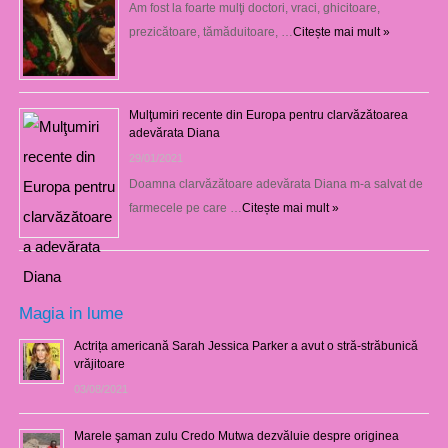
Am fost la foarte mulţi doctori, vraci, ghicitoare,
prezicătoare, tămăduitoare, …
Citește mai mult »
Mulţumiri recente din Europa pentru clarvăzătoarea
adevărata Diana
29/01/2021
Doamna clarvăzătoare adevărata Diana m-a salvat de
farmecele pe care …
Citește mai mult »
Magia in lume
Actrița americană Sarah Jessica Parker a avut o stră-străbunică
vrăjitoare
03/08/2021
Marele şaman zulu Credo Mutwa dezvăluie despre originea