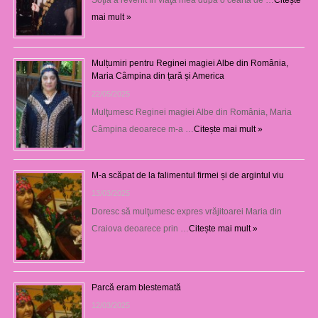
mai mult »
Mulțumiri pentru Reginei magiei Albe din România,
Maria Câmpina din țară și America
22/05/2025
Mulţumesc Reginei magiei Albe din România, Maria
Câmpina deoarece m-a …
Citește mai mult »
M-a scăpat de la falimentul firmei și de argintul viu
13/03/2025
Doresc să mulţumesc expres vrăjitoarei Maria din
Craiova deoarece prin …
Citește mai mult »
Parcă eram blestemată
12/03/2025