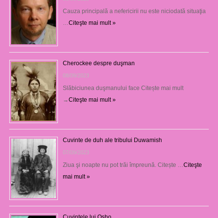
Cauza principală a nefericirii nu este niciodată situaţia
…
Citeşte mai mult »
Cherockee despre duşman
08/09/2023
Slăbiciunea duşmanului face Citește mai mult
→
Citeşte mai mult »
Cuvinte de duh ale tribului Duwamish
07/09/2023
Ziua şi noapte nu pot trăi împreună. Citește …
Citeşte
mai mult »
Cuvintele lui Osho