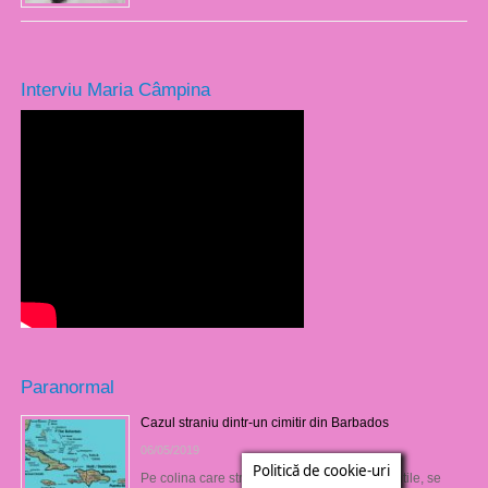
Interviu Maria Câmpina
Paranormal
Cazul straniu dintr-un cimitir din Barbados
06/05/2019
Politică de cookie-uri
Pe colina care străjuieşte golful Oistin din Antile, se