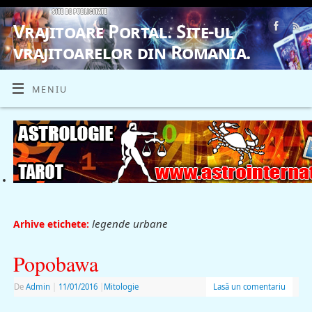
Vrajitoare Portal. Site-ul
vrajitoarelor din Romania.
VRAJITOARE, VRAJITOARELE, VRAJITOARE
MENIU
legende urbane
Arhive etichete:
Popobawa
De
Admin
|
11/01/2016
|
Mitologie
Lasă un comentariu