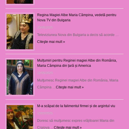
Regina Magiei Albe Maria Câmpina, vedetă pentru
Nova TV din Bulgaria
23/05/2025
Televiziunea Nova din Bulgaria a decis să acorde …
Citeşte mai mult »
Mulțumiri pentru Reginei magiei Albe din România,
Maria Câmpina din țară și America
22/05/2025
Mulţumesc Reginei magiei Albe din România, Maria
Câmpina …
Citeşte mai mult »
M-a scăpat de la falimentul firmei și de argintul viu
13/03/2025
Doresc să mulţumesc expres vrăjitoarei Maria din
Craiova …
Citeşte mai mult »