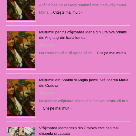
Aflând însă de această doamnă minunată vrăjitoarea
Maria …
Citeşte mai mult »
Mulţumiri pentru vrăjitoarea Maria din Craiova primite
din Anglia și din toată lumea
29/07/2026
Nu credeam că o să ajung să mi …
Citeşte mai mult »
Mulţumiri din Spania şi Anglia pentru vrăjitoarea Maria
din Craiova
28/07/2026
Mulţumesc vrăjitoarei Maria din Craiova pentru că m-a
…
Citeşte mai mult »
Vrăjitoarea Mercedeza din Craiova este cea mai
eficientă şi căutată