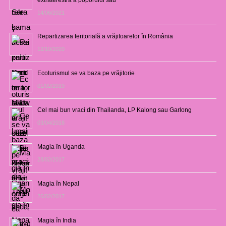
14/06/2021
Repartizarea teritorială a vrăjitoarelor în România
12/10/2020
Ecoturismul se va baza pe vrăjitorie
01/02/2019
Cel mai bun vraci din Thailanda, LP Kalong sau Garlong
03/04/2018
Magia în Uganda
28/02/2017
Magia în Nepal
26/02/2017
Magia în India