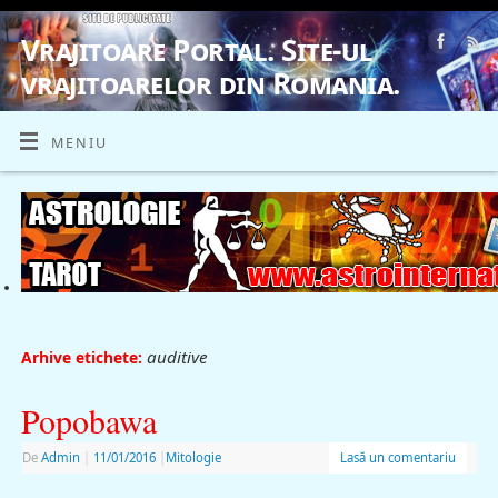
Vrajitoare Portal. Site-ul
vrajitoarelor din Romania.
VRAJITOARE, VRAJITOARELE, VRAJITOARE
MENIU
auditive
Arhive etichete:
Popobawa
De
Admin
|
11/01/2016
|
Mitologie
Lasă un comentariu