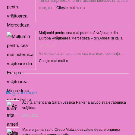
Ţin să mulţumesc enorm vrăjitoarei Mercedeza fără de
care, cu …
Citește mai mult »
Mulțumiri pentru cea mai puternică vrăjitoare din
Europa -vrăjitoarea Mercedeza – din Ardeal și Italia
23/07/2026
Vă declar că am apelat cu cea mai mare speranţă …
Citește mai mult »
Magia in lume
Actrița americană Sarah Jessica Parker a avut o stră-străbunică
vrăjitoare
03/08/2021
Marele şaman zulu Credo Mutwa dezvăluie despre originea
extraterestră a poporului său