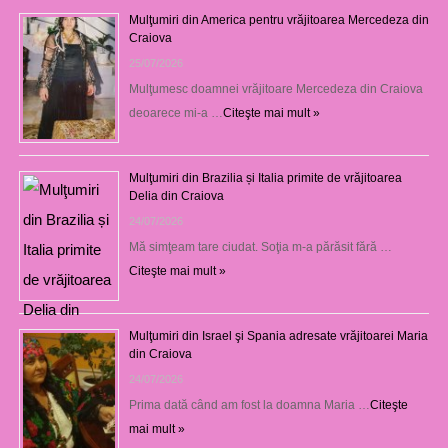
Mulţumiri din America pentru vrăjitoarea Mercedeza din
Craiova
25/07/2026
Mulţumesc doamnei vrăjitoare Mercedeza din Craiova
deoarece mi-a …
Citeşte mai mult »
Mulţumiri din Brazilia și Italia primite de vrăjitoarea
Delia din Craiova
24/07/2026
Mă simţeam tare ciudat. Soţia m-a părăsit fără …
Citeşte mai mult »
Mulţumiri din Israel şi Spania adresate vrăjitoarei Maria
din Craiova
24/07/2026
Prima dată când am fost la doamna Maria …
Citeşte
mai mult »