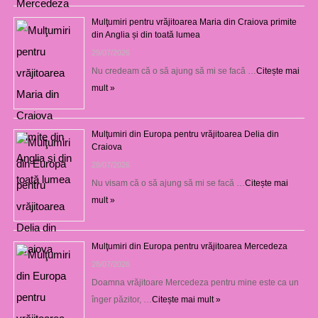
Mulţumiri pentru vrăjitoarea Maria din Craiova primite
din Anglia și din toată lumea
29/07/2026
Nu credeam că o să ajung să mi se facă …
Citește mai
mult »
Mulţumiri din Europa pentru vrăjitoarea Delia din
Craiova
28/07/2026
Nu visam că o să ajung să mi se facă …
Citește mai
mult »
Mulţumiri din Europa pentru vrăjitoarea Mercedeza
28/07/2026
Doamna vrăjitoare Mercedeza pentru mine este ca un
înger păzitor, …
Citește mai mult »